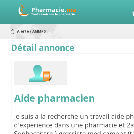
Alerte / AMMPS
Aureomycine ophtalmique : Rappel de lots
Nouveau : Déclaration d'effets indésirables
ARRÊT DE COMMERCIALISATION
Détail annonce
RAPPELS DE LOTS
Rappel de lots : ANTITOXINE TÉTANIQUE 1500.
Rappel de lots : préparations lactées
Aide pharmacien
je suis a la recherche un travail aide 
d'expérience dans une pharmacie et 2an
Sophacentre ) grossiste medicament (t