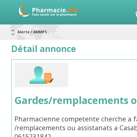
Alerte / AMMPS
Aureomycine ophtalmique : Rappel de lots
Nouveau : Déclaration d'effets indésirables
ARRÊT DE COMMERCIALISATION
Détail annonce
RAPPELS DE LOTS
Rappel de lots : ANTITOXINE TÉTANIQUE 1500.
Rappel de lots : préparations lactées
Gardes/remplacements ou
Pharmacienne competente cherche a fa
/remplacements ou assistanats a Casa
0615231842.