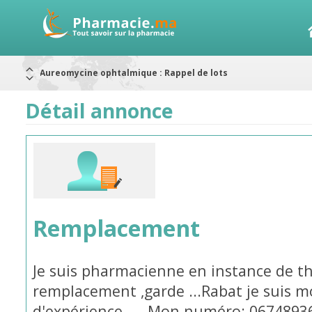
Aureomycine ophtalmique : Rappel de lots
Nouveau : Déclaration d'effets indésirables
ARRÊT DE COMMERCIALISATION
Détail annonce
RAPPELS DE LOTS
Rappel de lots : ANTITOXINE TÉTANIQUE 1500.
Rappel de lots : préparations lactées
Alerte / AMMPS
Remplacement
Je suis pharmacienne en instance de t
remplacement ,garde ...Rabat je suis mo
d'expérience .... Mon numéro: 0674893