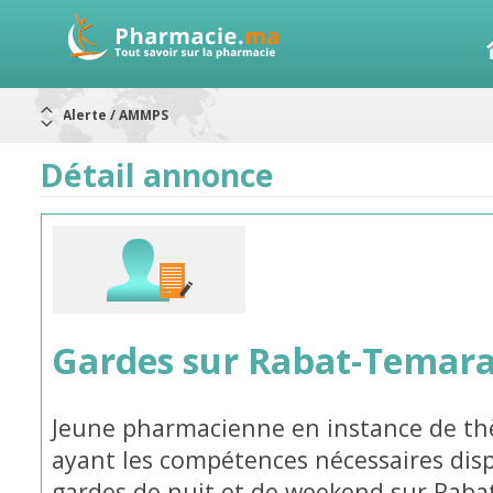
Alerte / AMMPS
Aureomycine ophtalmique : Rappel de lots
Nouveau : Déclaration d'effets indésirables
Détail annonce
ARRÊT DE COMMERCIALISATION
RAPPELS DE LOTS
Rappel de lots : ANTITOXINE TÉTANIQUE 1500.
Rappel de lots : préparations lactées
Gardes sur Rabat-Temar
Jeune pharmacienne en instance de th
ayant les compétences nécessaires dis
gardes de nuit et de weekend sur Raba