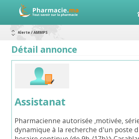
Alerte / AMMPS
Aureomycine ophtalmique : Rappel de lots
Nouveau : Déclaration d'effets indésirables
ARRÊT DE COMMERCIALISATION
Détail annonce
RAPPELS DE LOTS
Rappel de lots : ANTITOXINE TÉTANIQUE 1500.
Rappel de lots : préparations lactées
Assistanat
Pharmacienne autorisée ,motivée, séri
dynamique à la recherche d'un poste d'
horaire continue (de 9h /17h)à Casabla