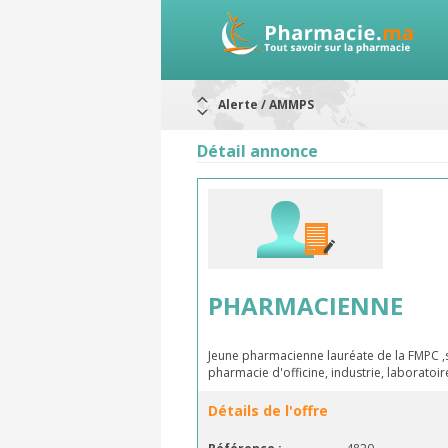
Alerte / AMMPS
Aureomycine ophtalmique : Rappel d
Nouveau : Déclaration d'effets indé
Détail annonce
ARRÊT DE COMMERCIALISATION
RAPPELS DE LOTS
Rappel de lots : ANTITOXINE TÉTANI
Rappel de lots : préparations lacté
PHARMACIENNE
Jeune pharmacienne lauréate de la FMPC ,
pharmacie d'officine, industrie, laborato
Détails de l'offre