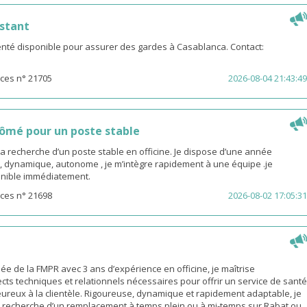
stant
té disponible pour assurer des gardes à Casablanca. Contact:
ces n° 21705
2026-08-04 21:43:49
ômé pour un poste stable
la recherche d’un poste stable en officine. Je dispose d’une année
, dynamique, autonome , je m’intègre rapidement à une équipe .je
sponible immédiatement.
ces n° 21698
2026-08-02 17:05:31
 de la FMPR avec 3 ans d’expérience en officine, je maîtrise
cts techniques et relationnels nécessaires pour offrir un service de santé
eureux à la clientèle. Rigoureuse, dynamique et rapidement adaptable, je
a recherche d’un remplacement à temps plein ou à mi-temps sur Rabat ou