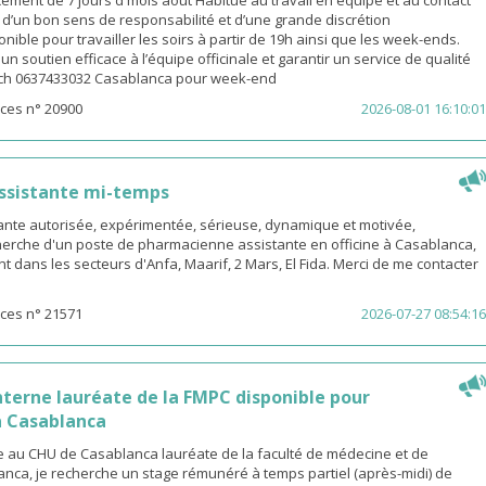
ement de 7 jours d mois août Habitué au travail en équipe et au contact
é d’un bon sens de responsabilité et d’une grande discrétion
nible pour travailler les soirs à partir de 19h ainsi que les week-ends.
n soutien efficace à l’équipe officinale et garantir un service de qualité
ach 0637433032 Casablanca pour week-end
ces n° 20900
2026-08-01 16:10:01
ssistante mi-temps
nte autorisée, expérimentée, sérieuse, dynamique et motivée,
herche d'un poste de pharmacienne assistante en officine à Casablanca,
t dans les secteurs d'Anfa, Maarif, 2 Mars, El Fida. Merci de me contacter
ces n° 21571
2026-07-27 08:54:16
terne lauréate de la FMPC disponible pour
 Casablanca
 au CHU de Casablanca lauréate de la faculté de médecine et de
nca, je recherche un stage rémunéré à temps partiel (après-midi) de