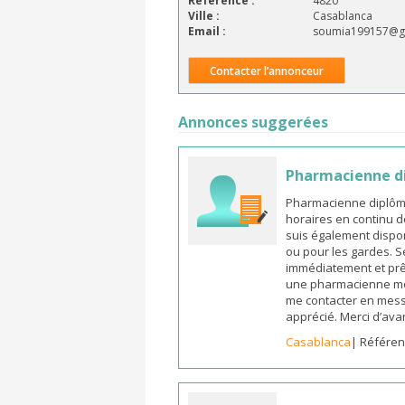
Référence :
4820
Ville :
Casablanca
Email :
soumia199157@g
Contacter l’annonceur
Annonces suggerées
Pharmacienne d
Pharmacienne diplômée
horaires en continu d
suis également dispon
ou pour les gardes. S
immédiatement et prêt
une pharmacienne mot
me contacter en mess
apprécié. Merci d’ava
Casablanca
| Référen