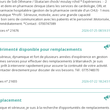
urs de Sidi Othmane / Sbata/ain chock/ moulay rchid * Expériences : - 2
n et demi en pharmacie clinique (dans les services de cardiologie, ORL et
pharmacie hospitalière (gestion de la pharmacie centrale d'un CHU) - 1 mois
utique *Profil : Sérieuse, motivée, avec une grande capacité
 bon sens de communication avec les patients et le personnel .Motorisée,
 immédiatement. *Contact : 0700747389
ces n° 21676
2026-07-25 08:59:31
érimenté disponible pour remplacements
sérieux, dynamique et fort de plusieurs années d'expérience en gestion
e mes services pour effectuer des remplacements à Marrakech. Je suis
 prêt à intervenir rapidement pour assurer la continuité de votre activité.
ntacter directement pour discuter de vos besoins. Tél : 0775748370
es n° 21655
2026-07-22 18:24:51
mplacement
ue et sérieuse, je suis à la recherche d’opportunités de remplacements