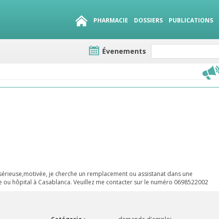
PHARMACIE
DOSSIERS
PUBLICATIONS
Évenements
e lots
sirables
QUE 1500.
es
sérieuse,motivée, je cherche un remplacement ou assistanat dans une
ire ou hôpital à Casablanca. Veuillez me contacter sur le numéro 0698522002