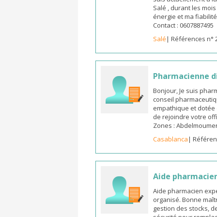
Salé , durant les moi
énergie et ma fiabilit
Contact : 0607887495
Salé
| Références n° 
Pharmacienne d
Bonjour, Je suis pha
conseil pharmaceutiq
empathique et dotée 
de rejoindre votre off
Zones : Abdelmoumen ,
Casablanca
| Référen
Aide pharmacie
Aide pharmacien expé
organisé. Bonne maîtr
gestion des stocks, d