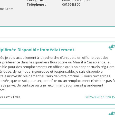
Catégorie :
demande d'emploi
Téléphone :
0675648360
mail.com
iplômée Disponible immédiatement
 je suis actuellement à la recherche d’un poste en officine avec des
e préférence dans les quartiers Bourgogne ou Maarif à Casablanca. Je
ible pour des remplacements en officine qu’ils soient ponctuels réguliers
érieuse, dynamique, rigoureuse et responsable, je suis disponible
e à m’investir pleinement au sein de votre officine. Si vous recherchez
ivée, que ce soit pour un poste fixe ou un remplacement n’hésitez pas à
age privé. Un partage ou une recommandation serait grandement
nce !
ces n° 21708
2026-08-07 16:29:15