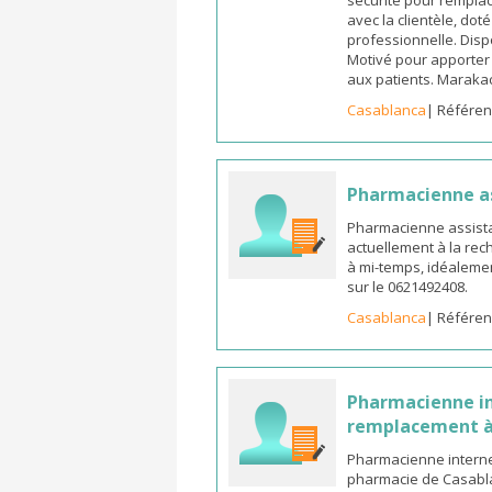
sécurité pour remplac
avec la clientèle, dot
professionnelle. Dispo
Motivé pour apporter u
aux patients. Marak
Casablanca
| Référen
Pharmacienne a
Pharmacienne assista
actuellement à la rec
à mi-temps, idéalemen
sur le 0621492408.
Casablanca
| Référen
Pharmacienne in
remplacement à
Pharmacienne interne
pharmacie de Casabla