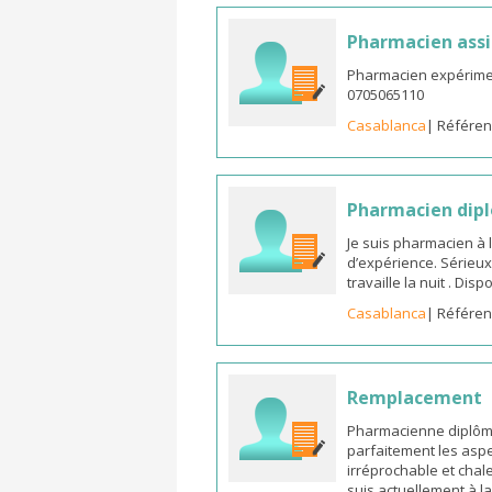
Pharmacien assi
Pharmacien expérimen
0705065110
Casablanca
| Référen
Pharmacien dipl
Je suis pharmacien à 
d’expérience. Sérieux
travaille la nuit . Di
Casablanca
| Référen
Remplacement
Pharmacienne diplômée
parfaitement les aspe
irréprochable et chal
suis actuellement à l