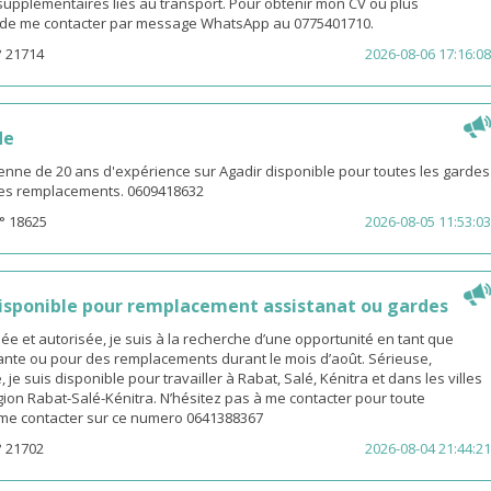
s supplémentaires liés au transport. Pour obtenir mon CV ou plus
i de me contacter par message WhatsApp au 0775401710.
° 21714
2026-08-06 17:16:08
de
enne de 20 ans d'expérience sur Agadir disponible pour toutes les gardes
 les remplacements. 0609418632
° 18625
2026-08-05 11:53:03
sponible pour remplacement assistanat ou gardes
 et autorisée, je suis à la recherche d’une opportunité en tant que
nte ou pour des remplacements durant le mois d’août. Sérieuse,
 je suis disponible pour travailler à Rabat, Salé, Kénitra et dans les villes
gion Rabat-Salé-Kénitra. N’hésitez pas à me contacter pour toute
z me contacter sur ce numero 0641388367
° 21702
2026-08-04 21:44:21