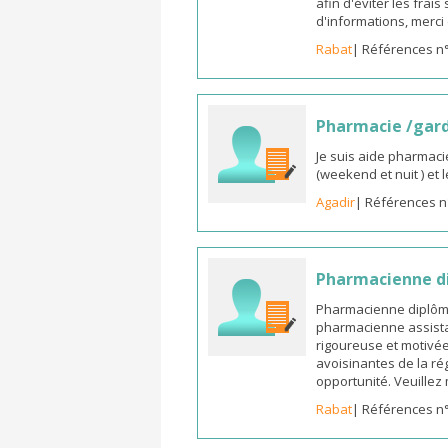
afin d'éviter les frai
d'informations, merc
Rabat
| Références n
Pharmacie /gar
Je suis aide pharmaci
(weekend et nuit ) et
Agadir
| Références n
Pharmacienne di
Pharmacienne diplômée
pharmacienne assista
rigoureuse et motivée,
avoisinantes de la ré
opportunité. Veuille
Rabat
| Références n