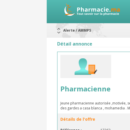
Alerte / AMMPS
Aureomycine ophtalmique : Rappel d
Nouveau : Déclaration d'effets indé
Détail annonce
ARRÊT DE COMMERCIALISATION
RAPPELS DE LOTS
Rappel de lots : ANTITOXINE TÉTANI
Rappel de lots : préparations lacté
Pharmacienne
Jeune pharmacienne autorisée ,motivée, s
des gardes a casa blanca , mohamedia . M
Détails de l'offre