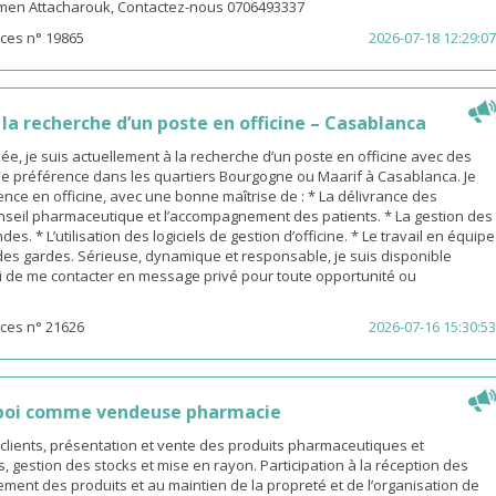
men Attacharouk, Contactez-nous 0706493337
ces n° 19865
2026-07-18 12:29:07
a recherche d’un poste en officine – Casablanca
, je suis actuellement à la recherche d’un poste en officine avec des
de préférence dans les quartiers Bourgogne ou Maarif à Casablanca. Je
nce en officine, avec une bonne maîtrise de : * La délivrance des
nseil pharmaceutique et l’accompagnement des patients. * La gestion des
s. * L’utilisation des logiciels de gestion d’officine. * Le travail en équipe
 des gardes. Sérieuse, dynamique et responsable, je suis disponible
 de me contacter en message privé pour toute opportunité ou
ces n° 21626
2026-07-16 15:30:53
poi comme vendeuse pharmacie
s clients, présentation et vente des produits pharmaceutiques et
gestion des stocks et mise en rayon. Participation à la réception des
nt des produits et au maintien de la propreté et de l’organisation de