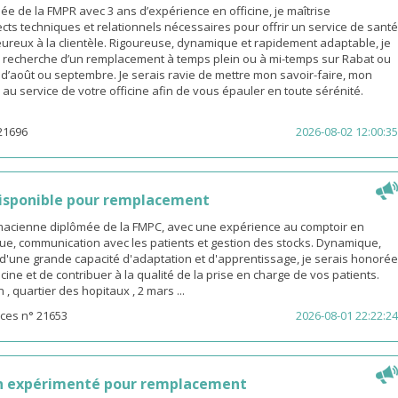
 de la FMPR avec 3 ans d’expérience en officine, je maîtrise
cts techniques et relationnels nécessaires pour offrir un service de santé
eureux à la clientèle. Rigoureuse, dynamique et rapidement adaptable, je
a recherche d’un remplacement à temps plein ou à mi-temps sur Rabat ou
s d’août ou septembre. Je serais ravie de mettre mon savoir-faire, mon
é au service de votre officine afin de vous épauler en toute sérénité.
21696
2026-08-02 12:00:35
isponible pour remplacement
rmacienne diplômée de la FMPC, avec une expérience au comptoir en
ue, communication avec les patients et gestion des stocks. Dynamique,
d'une grande capacité d'adaptation et d'apprentissage, je serais honorée
icine et de contribuer à la qualité de la prise en charge de vos patients.
 quartier des hopitaux , 2 mars ...
ces n° 21653
2026-08-01 22:22:24
n expérimenté pour remplacement