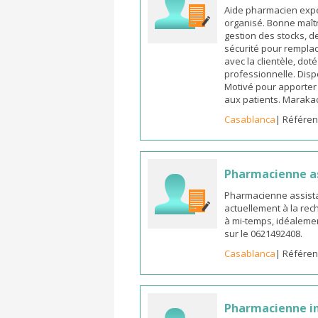
Aide pharmacien expé
organisé. Bonne maîtr
gestion des stocks, d
sécurité pour remplac
avec la clientèle, dot
professionnelle. Dispo
Motivé pour apporter u
aux patients. Marak
Casablanca
| Référen
Pharmacienne a
Pharmacienne assista
actuellement à la rec
à mi-temps, idéalemen
sur le 0621492408.
Casablanca
| Référen
Pharmacienne in