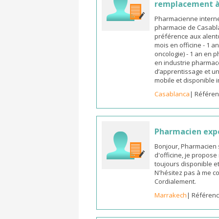
remplacement à
Pharmacienne interne
pharmacie de Casabla
préférence aux alento
mois en officine - 1 a
oncologie) - 1 an en 
en industrie pharmace
d’apprentissage et un
mobile et disponible
Casablanca
| Référen
Pharmacien exp
Bonjour, Pharmacien 
d'officine, je propos
toujours disponible et
N'hésitez pas à me co
Cordialement.
Marrakech
| Référenc