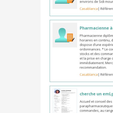
environs de Sidi mou
Casablanca
| Référen
Pharmacienne à l
Pharmacienne diplômée
horaires en continu, 
dispose d’une expérie
ordonnances. * Le co
stocks et des commande
et la prise en charge
immédiatement. Merci
recommandation.
Casablanca
| Référen
cherche un emL
Accueil et conseil de
parapharmaceutiques, 
commandes, au rangeme