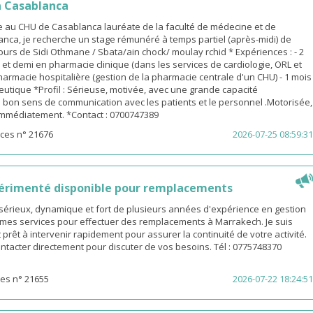
 Casablanca
 au CHU de Casablanca lauréate de la faculté de médecine et de
nca, je recherche un stage rémunéré à temps partiel (après-midi) de
urs de Sidi Othmane / Sbata/ain chock/ moulay rchid * Expériences : - 2
n et demi en pharmacie clinique (dans les services de cardiologie, ORL et
pharmacie hospitalière (gestion de la pharmacie centrale d'un CHU) - 1 mois
utique *Profil : Sérieuse, motivée, avec une grande capacité
 bon sens de communication avec les patients et le personnel .Motorisée,
 immédiatement. *Contact : 0700747389
ces n° 21676
2026-07-25 08:59:31
érimenté disponible pour remplacements
sérieux, dynamique et fort de plusieurs années d'expérience en gestion
e mes services pour effectuer des remplacements à Marrakech. Je suis
 prêt à intervenir rapidement pour assurer la continuité de votre activité.
ntacter directement pour discuter de vos besoins. Tél : 0775748370
es n° 21655
2026-07-22 18:24:51