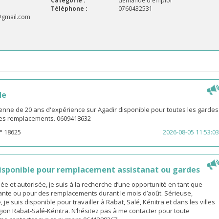
Catégorie :
demande d'emploi
Téléphone :
0760432531
@gmail.com
de
enne de 20 ans d'expérience sur Agadir disponible pour toutes les gardes
 les remplacements. 0609418632
° 18625
2026-08-05 11:53:03
sponible pour remplacement assistanat ou gardes
 et autorisée, je suis à la recherche d’une opportunité en tant que
nte ou pour des remplacements durant le mois d’août. Sérieuse,
 je suis disponible pour travailler à Rabat, Salé, Kénitra et dans les villes
gion Rabat-Salé-Kénitra. N’hésitez pas à me contacter pour toute