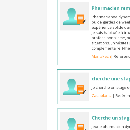
Pharmacien re
Pharmacienne dynamiq
ou de gardes de week-
expérience solide dan
je suis habituée à tr
professionnalisme, m
situations. , n’hésite
complémentaire. N’hé
Marrakech
| Référenc
cherche une sta
je cherche un stage o
Casablanca
| Référen
Cherche un sta
Jeune pharmacien dyn