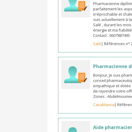
Pharmacienne diplômée
parfaitement les aspe
irréprochable et chal
suis actuellement à l
Salé , durant les moi
énergie et ma fiabilit
Contact : 0607887495
Salé
| Références n° 
Pharmacienne d
Bonjour, Je suis pha
conseil pharmaceutiq
empathique et dotée 
de rejoindre votre off
Zones : Abdelmoumen ,
Casablanca
| Référen
Aide pharmacie