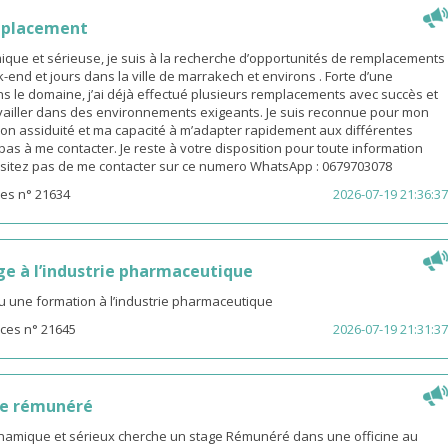
mplacement
ue et sérieuse, je suis à la recherche d’opportunités de remplacements
end et jours dans la ville de marrakech et environs . Forte d’une
s le domaine, j’ai déjà effectué plusieurs remplacements avec succès et
availler dans des environnements exigeants. Je suis reconnue pour mon
on assiduité et ma capacité à m’adapter rapidement aux différentes
z pas à me contacter. Je reste à votre disposition pour toute information
sitez pas de me contacter sur ce numero WhatsApp : 0679703078
es n° 21634
2026-07-19 21:36:37
ge à l’industrie pharmaceutique
u une formation à l’industrie pharmaceutique
ces n° 21645
2026-07-19 21:31:37
ge rémunéré
amique et sérieux cherche un stage Rémunéré dans une officine au