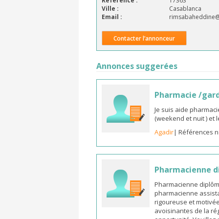
Référence :
17363
Ville :
Casablanca
Email :
rimsabaheddine
Contacter l’annonceur
Annonces suggerées
Pharmacie /gar
Je suis aide pharmaci
(weekend et nuit ) et
Agadir
| Références n
Pharmacienne di
Pharmacienne diplômée
pharmacienne assista
rigoureuse et motivée,
avoisinantes de la ré