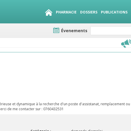
PHARMACIE
DOSSIERS
PUBLICATIONS
Évenements
e lots
sirables
QUE 1500.
es
érieuse et dynamique à la recherche d'un poste d'assistanat, remplacement ou
erci de me contacter sur : 0760432531