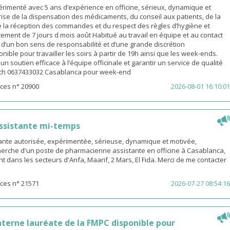
rimenté avec 5 ans d’expérience en officine, sérieux, dynamique et
ise de la dispensation des médicaments, du conseil aux patients, de la
e la réception des commandes et du respect des règles d’hygiène et
ement de 7 jours d mois août Habitué au travail en équipe et au contact
é d’un bon sens de responsabilité et d’une grande discrétion
nible pour travailler les soirs à partir de 19h ainsi que les week-ends.
n soutien efficace à l’équipe officinale et garantir un service de qualité
ach 0637433032 Casablanca pour week-end
ces n° 20900
2026-08-01 16:10:01
ssistante mi-temps
nte autorisée, expérimentée, sérieuse, dynamique et motivée,
herche d'un poste de pharmacienne assistante en officine à Casablanca,
t dans les secteurs d'Anfa, Maarif, 2 Mars, El Fida. Merci de me contacter
ces n° 21571
2026-07-27 08:54:16
terne lauréate de la FMPC disponible pour