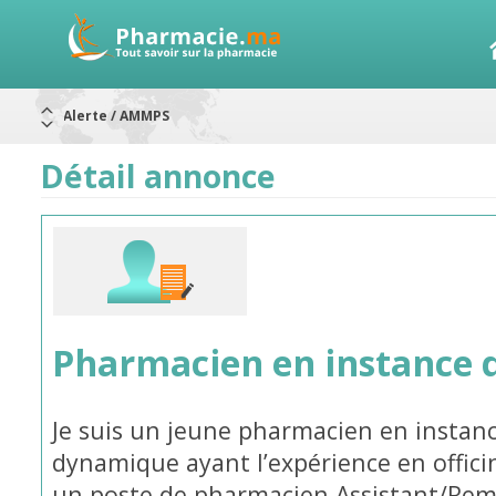
Aureomycine ophtalmique : Rappel de lots
Nouveau : Déclaration d'effets indésirables
ARRÊT DE COMMERCIALISATION
Détail annonce
RAPPELS DE LOTS
Rappel de lots : ANTITOXINE TÉTANIQUE 1500.
Rappel de lots : préparations lactées
Alerte / AMMPS
Pharmacien en instance 
Je suis un jeune pharmacien en instanc
dynamique ayant l’expérience en offici
un poste de pharmacien Assistant/Re