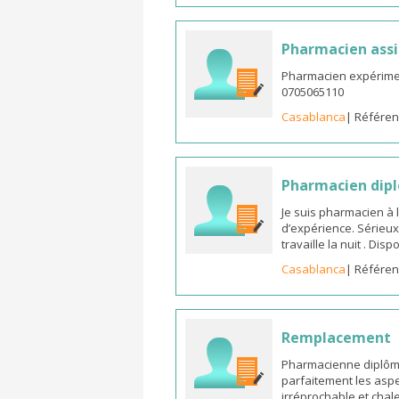
Pharmacien assi
Pharmacien expérimen
0705065110
Casablanca
| Référen
Pharmacien dipl
Je suis pharmacien à 
d’expérience. Sérieux
travaille la nuit . Di
Casablanca
| Référen
Remplacement
Pharmacienne diplômée
parfaitement les aspe
irréprochable et chal