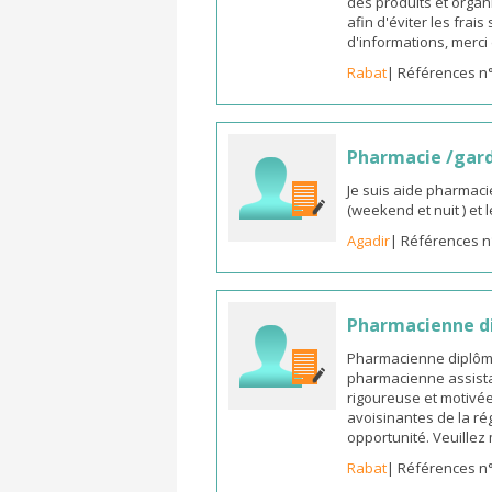
des produits et organ
afin d'éviter les frai
d'informations, merc
Rabat
| Références n
Pharmacie /gar
Je suis aide pharmaci
(weekend et nuit ) et
Agadir
| Références n
Pharmacienne di
Pharmacienne diplômée
pharmacienne assista
rigoureuse et motivée,
avoisinantes de la ré
opportunité. Veuille
Rabat
| Références n