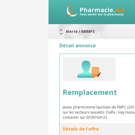
Alerte / AMMPS
Aureomycine ophtalmique : Rappel d
Nouveau : Déclaration d'effets indé
Détail annonce
ARRÊT DE COMMERCIALISATION
RAPPELS DE LOTS
Rappel de lots : ANTITOXINE TÉTANI
Rappel de lots : préparations lacté
Remplacement
Jeune pharmcienne lauréate de FMPC (2019
sur les secteurs suivants: Oulfa , Hay Hass
contacter sur 0700764122.
Détails de l'offre