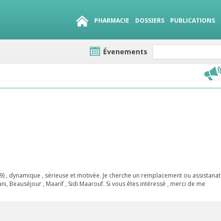
PHARMACIE
DOSSIERS
PUBLICATIONS
Évenements
e lots
sirables
QUE 1500.
es
) , dynamique , sérieuse et motivée. Je cherche un remplacement ou assistanat
ani, Beauséjour , Maarif , Sidi Maarouf. Si vous êtes intéressé , merci de me