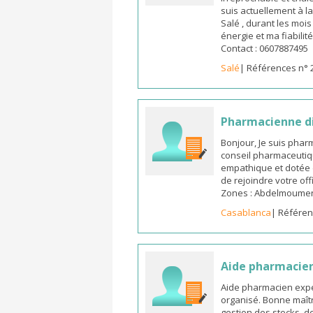
suis actuellement à l
Salé , durant les moi
énergie et ma fiabilit
Contact : 0607887495
Salé
| Références n° 
Pharmacienne d
Bonjour, Je suis pha
conseil pharmaceutiq
empathique et dotée 
de rejoindre votre off
Zones : Abdelmoumen ,
Casablanca
| Référen
Aide pharmacie
Aide pharmacien expé
organisé. Bonne maîtr
gestion des stocks, d