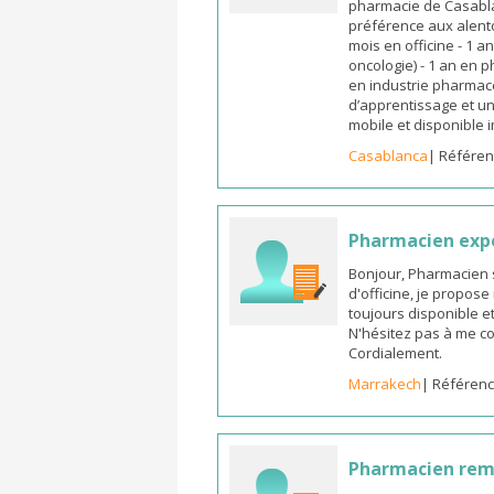
pharmacie de Casabla
préférence aux alento
mois en officine - 1 a
oncologie) - 1 an en 
en industrie pharmace
d’apprentissage et un
mobile et disponible
Casablanca
| Référen
Pharmacien exp
Bonjour, Pharmacien 
d'officine, je propos
toujours disponible et
N'hésitez pas à me co
Cordialement.
Marrakech
| Référenc
Pharmacien re