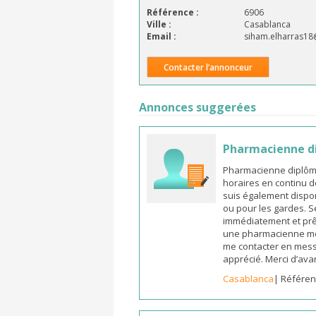
Référence :
6906
Ville :
Casablanca
Email :
siham.elharras1
Contacter l’annonceur
Annonces suggerées
Pharmacienne d
Pharmacienne diplômée
horaires en continu d
suis également dispon
ou pour les gardes. S
immédiatement et prêt
une pharmacienne mot
me contacter en mess
apprécié. Merci d’ava
Casablanca
| Référen