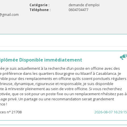
Catégorie :
demande d'emploi
Téléphone :
0604704477
8@gmail.com
iplômée Disponible immédiatement
 je suis actuellement à la recherche d’un poste en officine avec des
e préférence dans les quartiers Bourgogne ou Maarif à Casablanca. Je
ible pour des remplacements en officine qu’ils soient ponctuels réguliers
érieuse, dynamique, rigoureuse et responsable, je suis disponible
e à m’investir pleinement au sein de votre officine. Si vous recherchez
ivée, que ce soit pour un poste fixe ou un remplacement n’hésitez pas à
age privé. Un partage ou une recommandation serait grandement
nce !
ces n° 21708
2026-08-07 16:29:15