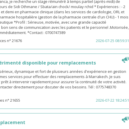
nca, je recherche un stage rémunéré à temps partiel (après-midi) de
urs de Sidi Othmane / Sbata/ain chock/ moulay rchid * Expériences : - 2
n et demi en pharmacie clinique (dans les services de cardiologie, ORL et
pharmacie hospitalière (gestion de la pharmacie centrale d'un CHU) - 1 mois
utique *Profil : Sérieuse, motivée, avec une grande capacité
 bon sens de communication avec les patients et le personnel .Motorisée,
 immédiatement. *Contact : 0700747389
ces n° 21676
2026-07-25 08:59:31
érimenté disponible pour remplacements
sérieux, dynamique et fort de plusieurs années d'expérience en gestion
e mes services pour effectuer des remplacements à Marrakech. Je suis
 prêt à intervenir rapidement pour assurer la continuité de votre activité.
ntacter directement pour discuter de vos besoins. Tél : 0775748370
es n° 21655
2026-07-22 18:24:51
mplacement