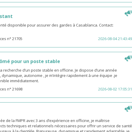
stant
té disponible pour assurer des gardes à Casablanca. Contact:
ces n° 21705
2026-08-04 21:43:49
ômé pour un poste stable
la recherche d’un poste stable en officine. Je dispose d’une année
, dynamique, autonome , je m’intègre rapidement à une équipe .je
sponible immédiatement.
ces n° 21698
2026-08-02 17:05:31
 de la FMPR avec 3 ans d’expérience en officine, je maîtrise
cts techniques et relationnels nécessaires pour offrir un service de santé
eureux à la clientèle. Rigoureuse, dynamique et rapidement adaptable, je