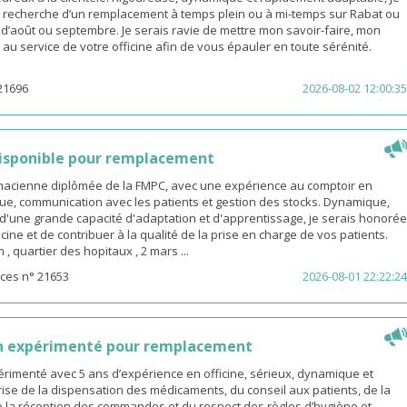
a recherche d’un remplacement à temps plein ou à mi-temps sur Rabat ou
s d’août ou septembre. Je serais ravie de mettre mon savoir-faire, mon
é au service de votre officine afin de vous épauler en toute sérénité.
21696
2026-08-02 12:00:35
isponible pour remplacement
rmacienne diplômée de la FMPC, avec une expérience au comptoir en
ue, communication avec les patients et gestion des stocks. Dynamique,
d'une grande capacité d'adaptation et d'apprentissage, je serais honorée
icine et de contribuer à la qualité de la prise en charge de vos patients.
 quartier des hopitaux , 2 mars ...
ces n° 21653
2026-08-01 22:22:24
n expérimenté pour remplacement
rimenté avec 5 ans d’expérience en officine, sérieux, dynamique et
ise de la dispensation des médicaments, du conseil aux patients, de la
e la réception des commandes et du respect des règles d’hygiène et