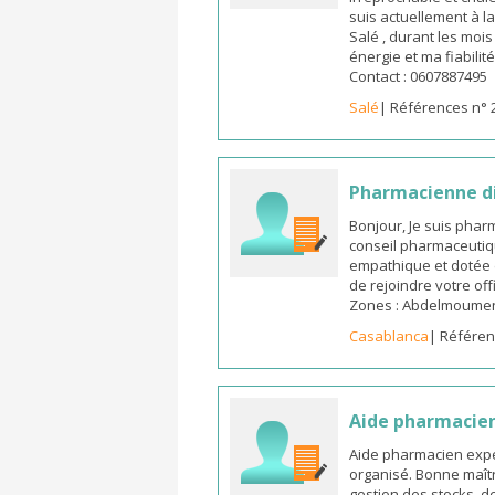
suis actuellement à l
Salé , durant les moi
énergie et ma fiabilit
Contact : 0607887495
Salé
| Références n° 
Pharmacienne d
Bonjour, Je suis pha
conseil pharmaceutiq
empathique et dotée 
de rejoindre votre off
Zones : Abdelmoumen ,
Casablanca
| Référen
Aide pharmacie
Aide pharmacien expé
organisé. Bonne maîtr
gestion des stocks, d