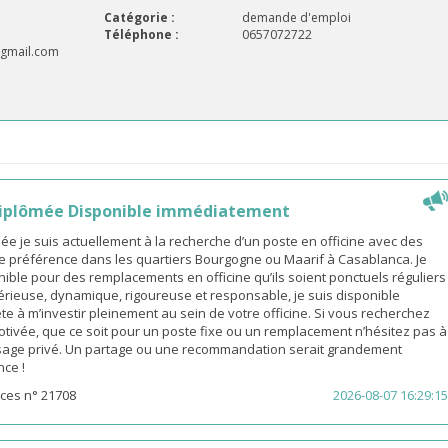
Catégorie :
demande d'emploi
Téléphone :
0657072722
gmail.com
iplômée Disponible immédiatement
 je suis actuellement à la recherche d’un poste en officine avec des
e préférence dans les quartiers Bourgogne ou Maarif à Casablanca. Je
ible pour des remplacements en officine qu’ils soient ponctuels réguliers
érieuse, dynamique, rigoureuse et responsable, je suis disponible
e à m’investir pleinement au sein de votre officine. Si vous recherchez
ivée, que ce soit pour un poste fixe ou un remplacement n’hésitez pas à
age privé. Un partage ou une recommandation serait grandement
nce !
ces n° 21708
2026-08-07 16:29:15