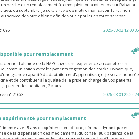
a recherche d’un remplacement à temps plein ou à mi-temps sur Rabat ou
s d’août ou septembre. Je serais ravie de mettre mon savoir-faire, mon
é au service de votre officine afin de vous épauler en toute sérénité.
21696
2026-08-02 12:00:35
isponible pour remplacement
rmacienne diplômée de la FMPC, avec une expérience au comptoir en
ue, communication avec les patients et gestion des stocks. Dynamique,
d'une grande capacité d'adaptation et d'apprentissage, je serais honorée
icine et de contribuer à la qualité de la prise en charge de vos patients.
 quartier des hopitaux , 2 mars ...
ces n° 21653
2026-08-01 22:22:24
n expérimenté pour remplacement
rimenté avec 5 ans d’expérience en officine, sérieux, dynamique et
ise de la dispensation des médicaments, du conseil aux patients, de la
e la réception des commandes et du respect des règles d’hygiène et