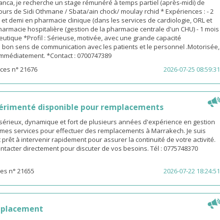
nca, je recherche un stage rémunéré à temps partiel (après-midi) de
urs de Sidi Othmane / Sbata/ain chock/ moulay rchid * Expériences : - 2
n et demi en pharmacie clinique (dans les services de cardiologie, ORL et
pharmacie hospitalière (gestion de la pharmacie centrale d'un CHU) - 1 mois
utique *Profil : Sérieuse, motivée, avec une grande capacité
 bon sens de communication avec les patients et le personnel .Motorisée,
 immédiatement. *Contact : 0700747389
ces n° 21676
2026-07-25 08:59:31
érimenté disponible pour remplacements
sérieux, dynamique et fort de plusieurs années d'expérience en gestion
e mes services pour effectuer des remplacements à Marrakech. Je suis
 prêt à intervenir rapidement pour assurer la continuité de votre activité.
ntacter directement pour discuter de vos besoins. Tél : 0775748370
es n° 21655
2026-07-22 18:24:51
mplacement