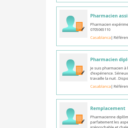
Pharmacien assi
Pharmacien expérimen
0705065110
Casablanca
| Référen
Pharmacien dipl
Je suis pharmacien à 
d’expérience. Sérieux
travaille la nuit . Di
Casablanca
| Référen
Remplacement
Pharmacienne diplômée
parfaitement les aspe
irréprochable et chal