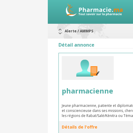
Alerte / AMMPS
Aureomycine ophtalmique : Rappel d
Nouveau : Déclaration d'effets indé
Détail annonce
ARRÊT DE COMMERCIALISATION
RAPPELS DE LOTS
Rappel de lots : ANTITOXINE TÉTANI
Rappel de lots : préparations lacté
pharmacienne
Jeune pharmacienne, patiente et diplomate,
et consciencieuse dans ses missions, che
les régions de Rabat/Salé/Kénitra ou Tém
Détails de l'offre