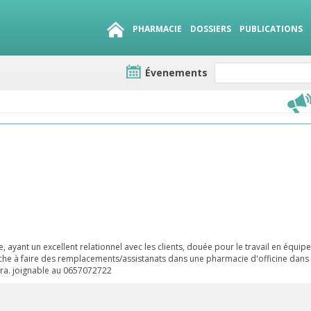
PHARMACIE
DOSSIERS
PUBLICATIONS
Évenements
e lots
sirables
QUE 1500.
es
 ayant un excellent relationnel avec les clients, douée pour le travail en équipe
rche à faire des remplacements/assistanats dans une pharmacie d'officine dans
ara. joignable au 0657072722