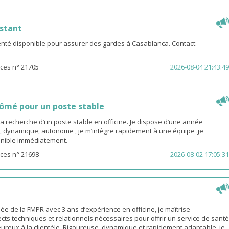
stant
té disponible pour assurer des gardes à Casablanca. Contact:
ces n° 21705
2026-08-04 21:43:49
ômé pour un poste stable
la recherche d’un poste stable en officine. Je dispose d’une année
, dynamique, autonome , je m’intègre rapidement à une équipe .je
sponible immédiatement.
ces n° 21698
2026-08-02 17:05:31
 de la FMPR avec 3 ans d’expérience en officine, je maîtrise
cts techniques et relationnels nécessaires pour offrir un service de santé
eureux à la clientèle. Rigoureuse, dynamique et rapidement adaptable, je