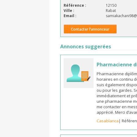
Référence :
12150
Ville :
Rabat
Email :
samiakachani98@
Contacter l’annonceur
Annonces suggerées
Pharmacienne d
Pharmacienne diplômée
horaires en continu d
suis également dispon
ou pour les gardes. S
immédiatement et prêt
une pharmacienne mot
me contacter en mess
apprécié. Merci d’ava
Casablanca
| Référen