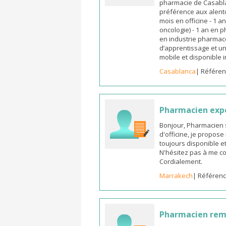
pharmacie de Casabla
préférence aux alento
mois en officine - 1 a
oncologie) - 1 an en 
en industrie pharmace
d’apprentissage et un
mobile et disponible
Casablanca
| Référen
Pharmacien exp
Bonjour, Pharmacien 
d'officine, je propos
toujours disponible et
N'hésitez pas à me co
Cordialement.
Marrakech
| Référenc
Pharmacien re