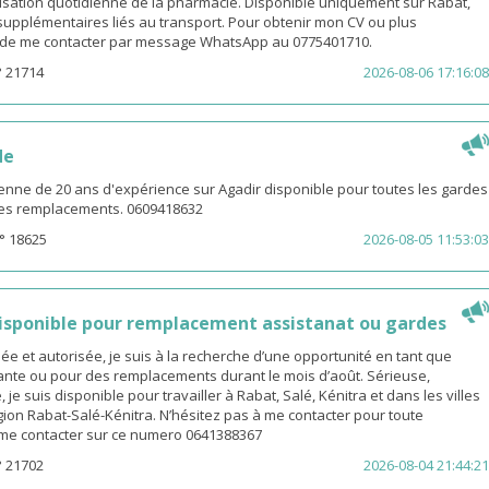
isation quotidienne de la pharmacie. Disponible uniquement sur Rabat,
s supplémentaires liés au transport. Pour obtenir mon CV ou plus
i de me contacter par message WhatsApp au 0775401710.
° 21714
2026-08-06 17:16:08
de
enne de 20 ans d'expérience sur Agadir disponible pour toutes les gardes
 les remplacements. 0609418632
° 18625
2026-08-05 11:53:03
sponible pour remplacement assistanat ou gardes
 et autorisée, je suis à la recherche d’une opportunité en tant que
nte ou pour des remplacements durant le mois d’août. Sérieuse,
 je suis disponible pour travailler à Rabat, Salé, Kénitra et dans les villes
gion Rabat-Salé-Kénitra. N’hésitez pas à me contacter pour toute
z me contacter sur ce numero 0641388367
° 21702
2026-08-04 21:44:21