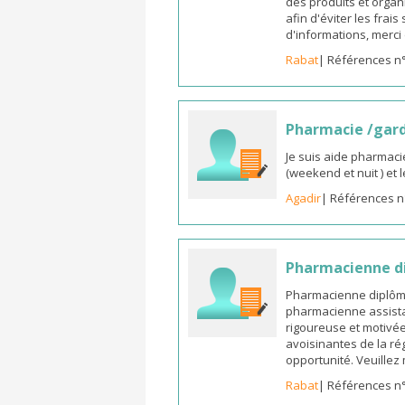
des produits et organ
afin d'éviter les frai
d'informations, merc
Rabat
| Références n
Pharmacie /gar
Je suis aide pharmaci
(weekend et nuit ) et
Agadir
| Références n
Pharmacienne di
Pharmacienne diplômée
pharmacienne assista
rigoureuse et motivée,
avoisinantes de la ré
opportunité. Veuille
Rabat
| Références n