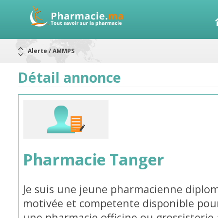
Alerte / AMMPS
Aureomycine ophtalmique : Rappel de lots
Nouveau : Déclaration d'effets indésirables
ARRÊT DE COMMERCIALISATION
Détail annonce
RAPPELS DE LOTS
Rappel de lots : ANTITOXINE TÉTANIQUE 1500.
Rappel de lots : préparations lactées
Pharmacie Tanger
Je suis une jeune pharmacienne diplo
motivée et competente disponible pou
une pharmacie officine ou grossisterie