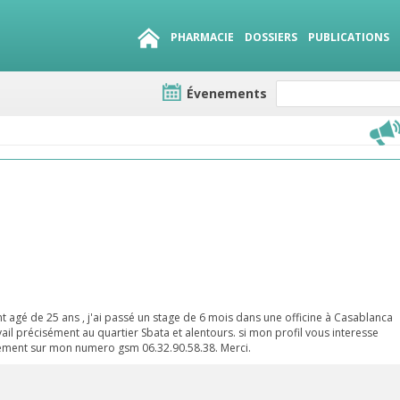
PHARMACIE
DOSSIERS
PUBLICATIONS
Évenements
e lots
sirables
QUE 1500.
es
 agé de 25 ans , j'ai passé un stage de 6 mois dans une officine à Casablanca
vail précisément au quartier Sbata et alentours. si mon profil vous interesse
ctement sur mon numero gsm 06.32.90.58.38. Merci.