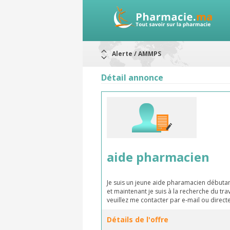
Alerte / AMMPS
Aureomycine ophtalmique : Rappel d
Nouveau : Déclaration d'effets indé
Détail annonce
ARRÊT DE COMMERCIALISATION
RAPPELS DE LOTS
Rappel de lots : ANTITOXINE TÉTANI
Rappel de lots : préparations lacté
aide pharmacien
Je suis un jeune aide pharamacien débutant
et maintenant je suis à la recherche du tra
veuillez me contacter par e-mail ou dire
Détails de l'offre