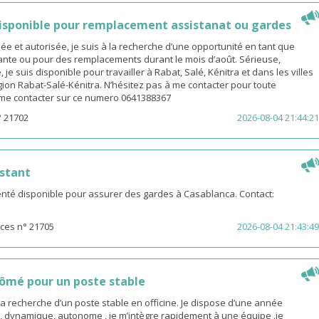
sponible pour remplacement assistanat ou gardes
 et autorisée, je suis à la recherche d’une opportunité en tant que
nte ou pour des remplacements durant le mois d’août. Sérieuse,
 je suis disponible pour travailler à Rabat, Salé, Kénitra et dans les villes
gion Rabat-Salé-Kénitra. N’hésitez pas à me contacter pour toute
z me contacter sur ce numero 0641388367
° 21702
2026-08-04 21:44:21
stant
té disponible pour assurer des gardes à Casablanca. Contact:
ces n° 21705
2026-08-04 21:43:49
ômé pour un poste stable
la recherche d’un poste stable en officine. Je dispose d’une année
, dynamique, autonome , je m’intègre rapidement à une équipe .je