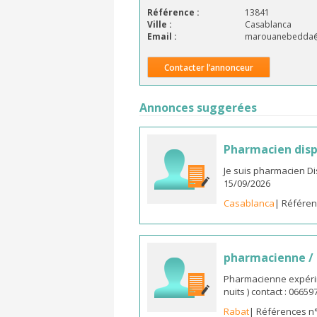
Référence :
13841
Ville :
Casablanca
Email :
marouanebedda@
Contacter l’annonceur
Annonces suggerées
Pharmacien disp
Je suis pharmacien D
15/09/2026
Casablanca
| Référen
pharmacienne /
Pharmacienne expérim
nuits ) contact : 0665
Rabat
| Références n