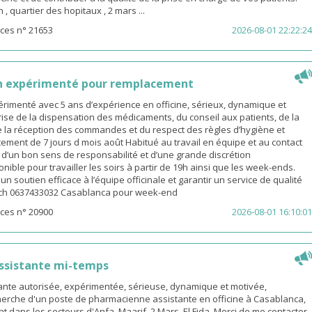
 quartier des hopitaux , 2 mars ...
ces n° 21653
2026-08-01 22:22:24
n expérimenté pour remplacement
rimenté avec 5 ans d’expérience en officine, sérieux, dynamique et
ise de la dispensation des médicaments, du conseil aux patients, de la
e la réception des commandes et du respect des règles d’hygiène et
ement de 7 jours d mois août Habitué au travail en équipe et au contact
é d’un bon sens de responsabilité et d’une grande discrétion
nible pour travailler les soirs à partir de 19h ainsi que les week-ends.
n soutien efficace à l’équipe officinale et garantir un service de qualité
ach 0637433032 Casablanca pour week-end
ces n° 20900
2026-08-01 16:10:01
ssistante mi-temps
nte autorisée, expérimentée, sérieuse, dynamique et motivée,
herche d'un poste de pharmacienne assistante en officine à Casablanca,
t dans les secteurs d'Anfa, Maarif, 2 Mars, El Fida. Merci de me contacter