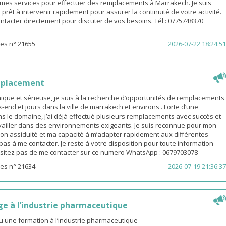
e mes services pour effectuer des remplacements à Marrakech. Je suis
 prêt à intervenir rapidement pour assurer la continuité de votre activité.
ntacter directement pour discuter de vos besoins. Tél : 0775748370
es n° 21655
2026-07-22 18:24:51
mplacement
ue et sérieuse, je suis à la recherche d’opportunités de remplacements
end et jours dans la ville de marrakech et environs . Forte d’une
s le domaine, j’ai déjà effectué plusieurs remplacements avec succès et
availler dans des environnements exigeants. Je suis reconnue pour mon
on assiduité et ma capacité à m’adapter rapidement aux différentes
z pas à me contacter. Je reste à votre disposition pour toute information
sitez pas de me contacter sur ce numero WhatsApp : 0679703078
es n° 21634
2026-07-19 21:36:37
ge à l’industrie pharmaceutique
u une formation à l’industrie pharmaceutique