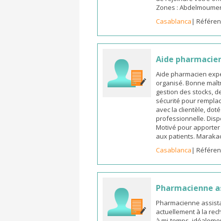
Zones : Abdelmoumen ,
Casablanca
| Référen
Aide pharmacie
Aide pharmacien expé
organisé. Bonne maîtr
gestion des stocks, d
sécurité pour remplac
avec la clientèle, dot
professionnelle. Dispo
Motivé pour apporter u
aux patients. Marak
Casablanca
| Référen
Pharmacienne a
Pharmacienne assista
actuellement à la rec
à mi-temps, idéalemen