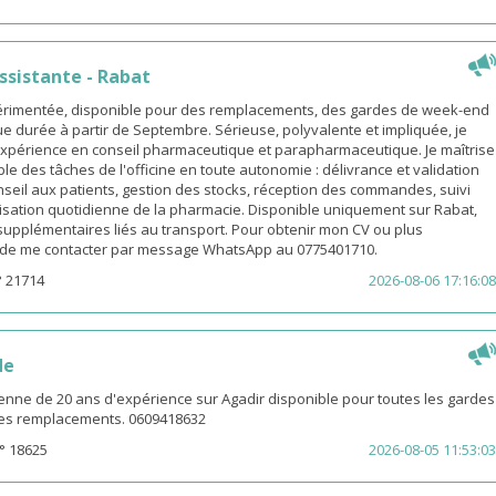
sistante - Rabat
rimentée, disponible pour des remplacements, des gardes de week-end
e durée à partir de Septembre. Sérieuse, polyvalente et impliquée, je
xpérience en conseil pharmaceutique et parapharmaceutique. Je maîtrise
le des tâches de l'officine en toute autonomie : délivrance et validation
eil aux patients, gestion des stocks, réception des commandes, suivi
isation quotidienne de la pharmacie. Disponible uniquement sur Rabat,
s supplémentaires liés au transport. Pour obtenir mon CV ou plus
i de me contacter par message WhatsApp au 0775401710.
° 21714
2026-08-06 17:16:08
de
enne de 20 ans d'expérience sur Agadir disponible pour toutes les gardes
 les remplacements. 0609418632
° 18625
2026-08-05 11:53:03