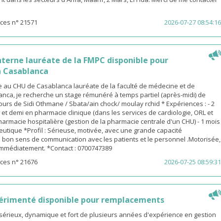
ces n° 21571
2026-07-27 08:54:16
terne lauréate de la FMPC disponible pour
 Casablanca
 au CHU de Casablanca lauréate de la faculté de médecine et de
nca, je recherche un stage rémunéré à temps partiel (après-midi) de
urs de Sidi Othmane / Sbata/ain chock/ moulay rchid * Expériences : - 2
n et demi en pharmacie clinique (dans les services de cardiologie, ORL et
pharmacie hospitalière (gestion de la pharmacie centrale d'un CHU) - 1 mois
utique *Profil : Sérieuse, motivée, avec une grande capacité
 bon sens de communication avec les patients et le personnel .Motorisée,
 immédiatement. *Contact : 0700747389
ces n° 21676
2026-07-25 08:59:31
érimenté disponible pour remplacements
sérieux, dynamique et fort de plusieurs années d'expérience en gestion