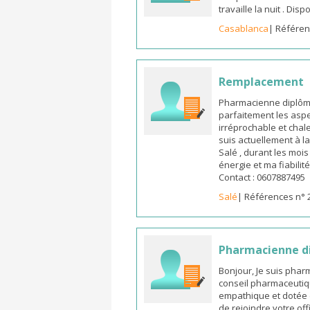
travaille la nuit . Di
Casablanca
| Référen
Remplacement
Pharmacienne diplômée
parfaitement les aspe
irréprochable et chal
suis actuellement à l
Salé , durant les moi
énergie et ma fiabilit
Contact : 0607887495
Salé
| Références n° 
Pharmacienne d
Bonjour, Je suis pha
conseil pharmaceutiq
empathique et dotée 
de rejoindre votre off