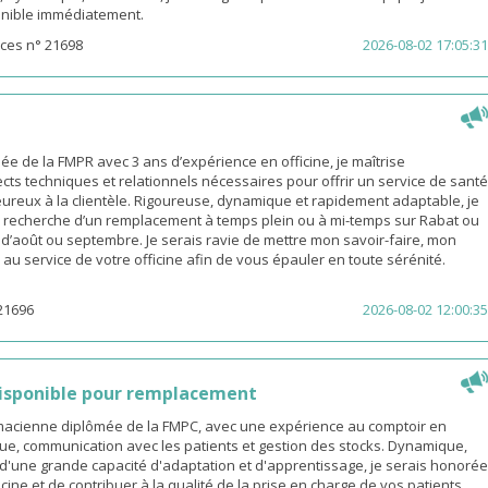
sponible immédiatement.
ces n° 21698
2026-08-02 17:05:31
 de la FMPR avec 3 ans d’expérience en officine, je maîtrise
cts techniques et relationnels nécessaires pour offrir un service de santé
eureux à la clientèle. Rigoureuse, dynamique et rapidement adaptable, je
a recherche d’un remplacement à temps plein ou à mi-temps sur Rabat ou
s d’août ou septembre. Je serais ravie de mettre mon savoir-faire, mon
é au service de votre officine afin de vous épauler en toute sérénité.
21696
2026-08-02 12:00:35
isponible pour remplacement
rmacienne diplômée de la FMPC, avec une expérience au comptoir en
ue, communication avec les patients et gestion des stocks. Dynamique,
d'une grande capacité d'adaptation et d'apprentissage, je serais honorée
icine et de contribuer à la qualité de la prise en charge de vos patients.