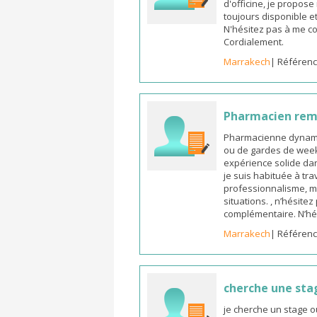
d'officine, je propos
toujours disponible et
N'hésitez pas à me co
Cordialement.
Marrakech
| Référenc
Pharmacien re
Pharmacienne dynamiq
ou de gardes de week-
expérience solide dan
je suis habituée à tr
professionnalisme, m
situations. , n’hésite
complémentaire. N’hé
Marrakech
| Référenc
cherche une sta
je cherche un stage o