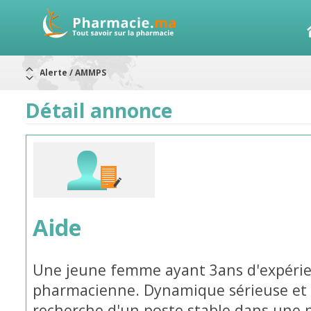
Alerte / AMMPS
Aureomycine ophtalmique : Rappel de lots
Nouveau : Déclaration d'effets indésirables
ARRÊT DE COMMERCIALISATION
Détail annonce
RAPPELS DE LOTS
Rappel de lots : ANTITOXINE TÉTANIQUE 1500.
Rappel de lots : préparations lactées
Aide
Une jeune femme ayant 3ans d'expérie
pharmacienne. Dynamique sérieuse et po
recherche d'un poste stable dans une