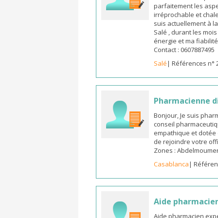
parfaitement les aspe
irréprochable et chal
suis actuellement à l
Salé , durant les moi
énergie et ma fiabilit
Contact : 0607887495
Salé
| Références n° 
Pharmacienne d
Bonjour, Je suis pha
conseil pharmaceutiq
empathique et dotée 
de rejoindre votre off
Zones : Abdelmoumen ,
Casablanca
| Référen
Aide pharmacie
Aide pharmacien expé