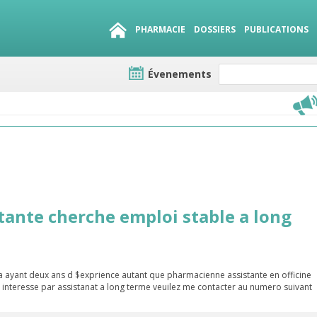
PHARMACIE
DOSSIERS
PUBLICATIONS
Évenements
e lots
sirables
QUE 1500.
es
ante cherche emploi stable a long
 ayant deux ans d $exprience autant que pharmacienne assistante en officine
nteresse par assistanat a long terme veuilez me contacter au numero suivant