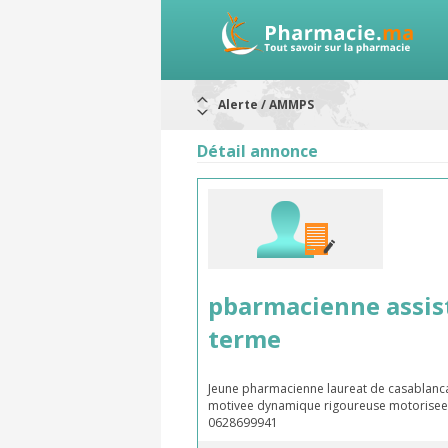
Alerte / AMMPS
Aureomycine ophtalmique : Rappel d
Nouveau : Déclaration d'effets indé
Détail annonce
ARRÊT DE COMMERCIALISATION
RAPPELS DE LOTS
Rappel de lots : ANTITOXINE TÉTANI
Rappel de lots : préparations lacté
pbarmacienne assist
terme
Jeune pharmacienne laureat de casablanca
motivee dynamique rigoureuse motorisee i
0628699941