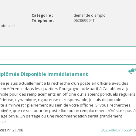
Catégorie :
demande d'emploi
Téléphone :
0628699941
tmail.fr
iplômée Disponible immédiatement
 je suis actuellement à la recherche d’un poste en officine avec des
e préférence dans les quartiers Bourgogne ou Maarif à Casablanca. Je
ible pour des remplacements en officine qu’ils soient ponctuels réguliers
érieuse, dynamique, rigoureuse et responsable, je suis disponible
e à m’investir pleinement au sein de votre officine. Si vous recherchez
ivée, que ce soit pour un poste fixe ou un remplacement n’hésitez pas à
age privé. Un partage ou une recommandation serait grandement
nce !
ces n° 21708
2026-08-07 16:29:15