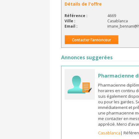
Détails de l'offre
Référence :
4669
Ville :
Casablanca
Email :
imane_bennani@ho
Contacter l’annonceur
Annonces suggerées
Pharmacienne d
Pharmacienne diplômée
horaires en continu d
suis également dispon
ou pour les gardes. S
immédiatement et prêt
une pharmacienne mot
me contacter en mess
apprécié. Merci d’ava
Casablanca
| Référen