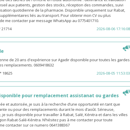
eil aux patients, gestion des stocks, réception des commandes, suivi
isation quotidienne de la pharmacie. Disponible uniquement sur Rabat,
s supplémentaires liés au transport. Pour obtenir mon CV ou plus
i de me contacter par message WhatsApp au 0775401710.
° 21714
2026-08-06 17:16:08
de
enne de 20 ans d'expérience sur Agadir disponible pour toutes les gardes
 les remplacements. 0609418632
° 18625
2026-08-05 11:53:03
sponible pour remplacement assistanat ou gardes
 et autorisée, je suis à la recherche d’une opportunité en tant que
nte ou pour des remplacements durant le mois d’août. Sérieuse,
 je suis disponible pour travailler à Rabat, Salé, Kénitra et dans les villes
gion Rabat-Salé-Kénitra. N’hésitez pas à me contacter pour toute
z me contacter sur ce numero 0641388367