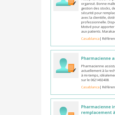
organisé. Bonne maîtr
gestion des stocks, d
sécurité pour remplac
avec la clientèle, dot
professionnelle. Dispo
Motivé pour apporter u
aux patients. Marak
Casablanca
| Référen
Pharmacienne a
Pharmacienne assista
actuellement à la rec
à mi-temps, idéalemen
sur le 0621492408.
Casablanca
| Référen
Pharmacienne in
remplacement à