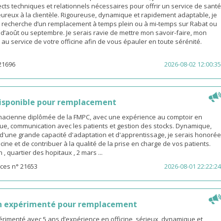
cts techniques et relationnels nécessaires pour offrir un service de santé
eureux à la clientèle. Rigoureuse, dynamique et rapidement adaptable, je
a recherche d’un remplacement à temps plein ou à mi-temps sur Rabat ou
s d’août ou septembre. Je serais ravie de mettre mon savoir-faire, mon
é au service de votre officine afin de vous épauler en toute sérénité.
21696
2026-08-02 12:00:35
isponible pour remplacement
rmacienne diplômée de la FMPC, avec une expérience au comptoir en
ue, communication avec les patients et gestion des stocks. Dynamique,
d'une grande capacité d'adaptation et d'apprentissage, je serais honorée
icine et de contribuer à la qualité de la prise en charge de vos patients.
 quartier des hopitaux , 2 mars ...
ces n° 21653
2026-08-01 22:22:24
n expérimenté pour remplacement
rimenté avec 5 ans d’expérience en officine, sérieux, dynamique et