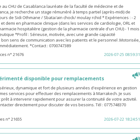
 au CHU de Casablanca lauréate de la faculté de médecine et de
nca, je recherche un stage rémunéré à temps partiel (après-midi) de
urs de Sidi Othmane / Sbata/ain chock/ moulay rchid * Expériences : - 2
n et demi en pharmacie clinique (dans les services de cardiologie, ORL et
pharmacie hospitalière (gestion de la pharmacie centrale d'un CHU) - 1 mois
utique *Profil : Sérieuse, motivée, avec une grande capacité
 bon sens de communication avec les patients et le personnel .Motorisée,
 immédiatement. *Contact : 0700747389
ces n° 21676
2026-07-25 08:59:31
érimenté disponible pour remplacements
sérieux, dynamique et fort de plusieurs années d'expérience en gestion
e mes services pour effectuer des remplacements à Marrakech. Je suis
 prêt à intervenir rapidement pour assurer la continuité de votre activité.
ntacter directement pour discuter de vos besoins. Tél : 0775748370
es n° 21655
2026-07-22 18:24:51