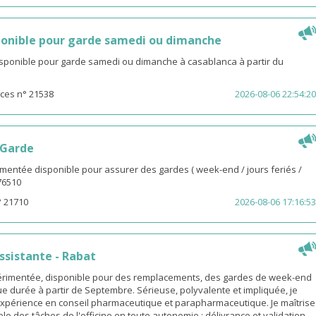
onible pour garde samedi ou dimanche
isponible pour garde samedi ou dimanche à casablanca à partir du
ces n° 21538
2026-08-06 22:54:20
 Garde
entée disponible pour assurer des gardes ( week-end / jours feriés /
976510
° 21710
2026-08-06 17:16:53
sistante - Rabat
rimentée, disponible pour des remplacements, des gardes de week-end
e durée à partir de Septembre. Sérieuse, polyvalente et impliquée, je
xpérience en conseil pharmaceutique et parapharmaceutique. Je maîtrise
le des tâches de l'officine en toute autonomie : délivrance et validation