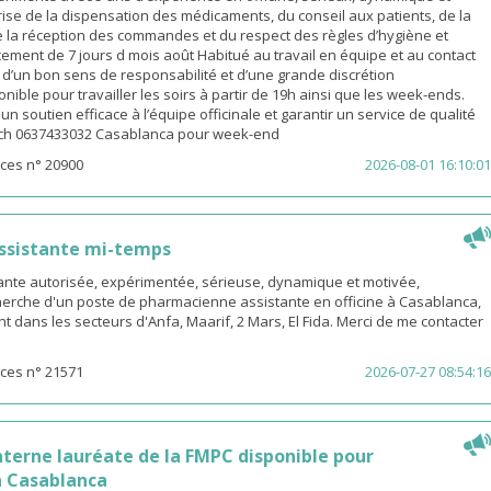
ise de la dispensation des médicaments, du conseil aux patients, de la
e la réception des commandes et du respect des règles d’hygiène et
ement de 7 jours d mois août Habitué au travail en équipe et au contact
é d’un bon sens de responsabilité et d’une grande discrétion
nible pour travailler les soirs à partir de 19h ainsi que les week-ends.
n soutien efficace à l’équipe officinale et garantir un service de qualité
ach 0637433032 Casablanca pour week-end
ces n° 20900
2026-08-01 16:10:01
ssistante mi-temps
nte autorisée, expérimentée, sérieuse, dynamique et motivée,
herche d'un poste de pharmacienne assistante en officine à Casablanca,
t dans les secteurs d'Anfa, Maarif, 2 Mars, El Fida. Merci de me contacter
ces n° 21571
2026-07-27 08:54:16
terne lauréate de la FMPC disponible pour
 Casablanca