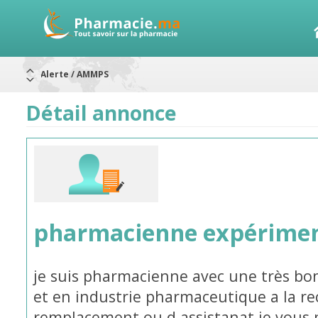
Alerte / AMMPS
Aureomycine ophtalmique : Rappel de lots
Nouveau : Déclaration d'effets indésirables
ARRÊT DE COMMERCIALISATION
Détail annonce
RAPPELS DE LOTS
Rappel de lots : ANTITOXINE TÉTANIQUE 1500.
Rappel de lots : préparations lactées
pharmacienne expérime
je suis pharmacienne avec une très bon
et en industrie pharmaceutique a la r
remplacement ou d assistanat.je vous p