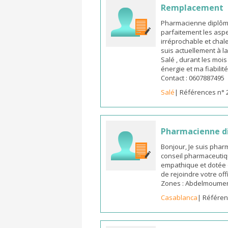
Remplacement
Pharmacienne diplômée
parfaitement les aspe
irréprochable et chal
suis actuellement à l
Salé , durant les moi
énergie et ma fiabilit
Contact : 0607887495
Salé
| Références n° 
Pharmacienne d
Bonjour, Je suis pha
conseil pharmaceutiq
empathique et dotée 
de rejoindre votre off
Zones : Abdelmoumen ,
Casablanca
| Référen