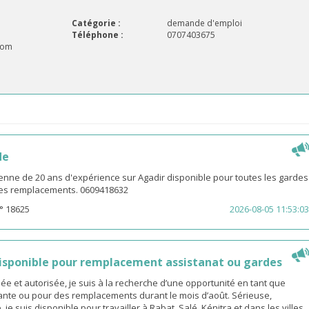
Catégorie :
demande d'emploi
Téléphone :
0707403675
com
de
enne de 20 ans d'expérience sur Agadir disponible pour toutes les gardes
 les remplacements. 0609418632
° 18625
2026-08-05 11:53:03
sponible pour remplacement assistanat ou gardes
 et autorisée, je suis à la recherche d’une opportunité en tant que
nte ou pour des remplacements durant le mois d’août. Sérieuse,
 je suis disponible pour travailler à Rabat, Salé, Kénitra et dans les villes