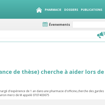
PHARMACIE
DOSSIERS
PUBLICATIONS
Évenements
e lots
sirables
QUE 1500.
es
nce de thèse) cherche à aider lors de
chargé d'expérience de 1 an dans une pharmacie d'officine,cherche des gardes
nviron merci de M appelé 0707403675