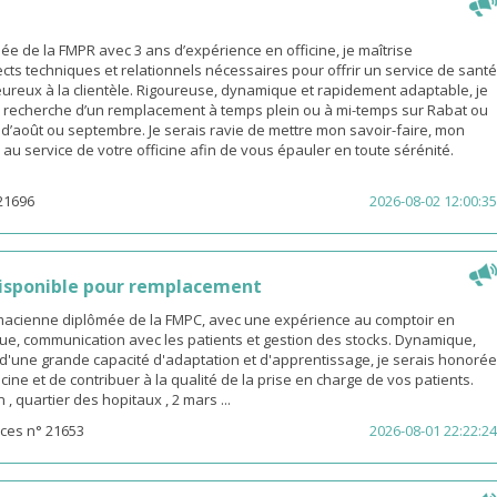
 de la FMPR avec 3 ans d’expérience en officine, je maîtrise
cts techniques et relationnels nécessaires pour offrir un service de santé
eureux à la clientèle. Rigoureuse, dynamique et rapidement adaptable, je
a recherche d’un remplacement à temps plein ou à mi-temps sur Rabat ou
s d’août ou septembre. Je serais ravie de mettre mon savoir-faire, mon
é au service de votre officine afin de vous épauler en toute sérénité.
21696
2026-08-02 12:00:35
isponible pour remplacement
rmacienne diplômée de la FMPC, avec une expérience au comptoir en
ue, communication avec les patients et gestion des stocks. Dynamique,
d'une grande capacité d'adaptation et d'apprentissage, je serais honorée
icine et de contribuer à la qualité de la prise en charge de vos patients.
 quartier des hopitaux , 2 mars ...
ces n° 21653
2026-08-01 22:22:24