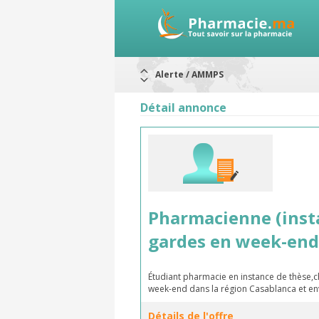
Alerte / AMMPS
Aureomycine ophtalmique : Rappel d
Nouveau : Déclaration d'effets indé
Détail annonce
ARRÊT DE COMMERCIALISATION
RAPPELS DE LOTS
Rappel de lots : ANTITOXINE TÉTANI
Rappel de lots : préparations lacté
Pharmacienne (insta
gardes en week-end
Étudiant pharmacie en instance de thèse,
week-end dans la région Casablanca et e
Détails de l'offre