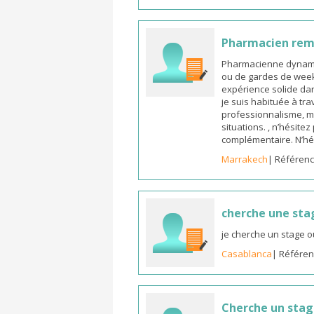
Pharmacien re
Pharmacienne dynamiq
ou de gardes de week-
expérience solide dan
je suis habituée à tr
professionnalisme, m
situations. , n’hésite
complémentaire. N’hé
Marrakech
| Référenc
cherche une sta
je cherche un stage o
Casablanca
| Référen
Cherche un sta