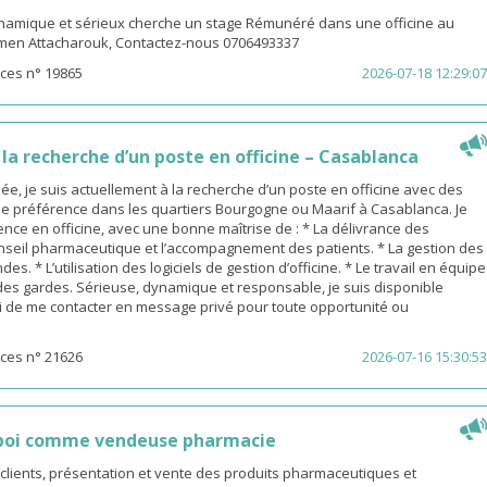
amique et sérieux cherche un stage Rémunéré dans une officine au
men Attacharouk, Contactez-nous 0706493337
ces n° 19865
2026-07-18 12:29:07
a recherche d’un poste en officine – Casablanca
, je suis actuellement à la recherche d’un poste en officine avec des
de préférence dans les quartiers Bourgogne ou Maarif à Casablanca. Je
nce en officine, avec une bonne maîtrise de : * La délivrance des
nseil pharmaceutique et l’accompagnement des patients. * La gestion des
s. * L’utilisation des logiciels de gestion d’officine. * Le travail en équipe
 des gardes. Sérieuse, dynamique et responsable, je suis disponible
 de me contacter en message privé pour toute opportunité ou
ces n° 21626
2026-07-16 15:30:53
poi comme vendeuse pharmacie
s clients, présentation et vente des produits pharmaceutiques et