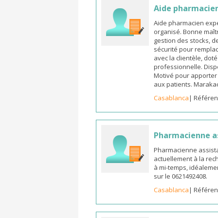
Aide pharmacie
Aide pharmacien expé
organisé. Bonne maîtr
gestion des stocks, d
sécurité pour remplac
avec la clientèle, dot
professionnelle. Dispo
Motivé pour apporter u
aux patients. Marak
Casablanca
| Référen
Pharmacienne a
Pharmacienne assista
actuellement à la rec
à mi-temps, idéalemen
sur le 0621492408.
Casablanca
| Référen