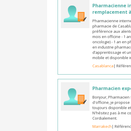
Pharmacienne in
remplacement à
Pharmacienne interne
pharmacie de Casabla
préférence aux alento
mois en officine - 1 a
oncologie) - 1 an en 
en industrie pharmace
d’apprentissage et un
mobile et disponible
Casablanca
| Référen
Pharmacien exp
Bonjour, Pharmacien 
d'officine, je propos
toujours disponible et
N'hésitez pas à me co
Cordialement.
Marrakech
| Référenc