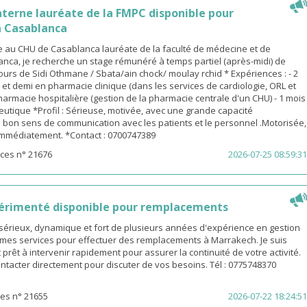
terne lauréate de la FMPC disponible pour
 Casablanca
 au CHU de Casablanca lauréate de la faculté de médecine et de
nca, je recherche un stage rémunéré à temps partiel (après-midi) de
urs de Sidi Othmane / Sbata/ain chock/ moulay rchid * Expériences : - 2
n et demi en pharmacie clinique (dans les services de cardiologie, ORL et
pharmacie hospitalière (gestion de la pharmacie centrale d'un CHU) - 1 mois
utique *Profil : Sérieuse, motivée, avec une grande capacité
 bon sens de communication avec les patients et le personnel .Motorisée,
 immédiatement. *Contact : 0700747389
ces n° 21676
2026-07-25 08:59:31
érimenté disponible pour remplacements
sérieux, dynamique et fort de plusieurs années d'expérience en gestion
e mes services pour effectuer des remplacements à Marrakech. Je suis
 prêt à intervenir rapidement pour assurer la continuité de votre activité.
ntacter directement pour discuter de vos besoins. Tél : 0775748370
es n° 21655
2026-07-22 18:24:51