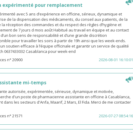
n expérimenté pour remplacement
rimenté avec 5 ans d’expérience en officine, sérieux, dynamique et
ise de la dispensation des médicaments, du conseil aux patients, de la
e la réception des commandes et du respect des règles d’hygiène et
ement de 7 jours d mois août Habitué au travail en équipe et au contact
é d’un bon sens de responsabilité et d’une grande discrétion
nible pour travailler les soirs à partir de 19h ainsi que les week-ends.
n soutien efficace à l’équipe officinale et garantir un service de qualité
ach 0637433032 Casablanca pour week-end
ces n° 20900
2026-08-01 16:10:01
ssistante mi-temps
nte autorisée, expérimentée, sérieuse, dynamique et motivée,
herche d'un poste de pharmacienne assistante en officine à Casablanca,
t dans les secteurs d'Anfa, Maarif, 2 Mars, El Fida. Merci de me contacter
ces n° 21571
2026-07-27 08:54:16