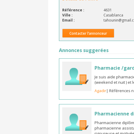
Référence :
4631
Ville :
Casablanca
Email :
tahounin@gmail.
Contacter l’annonceur
Annonces suggerées
Pharmacie /gar
Je suis aide pharmaci
(weekend et nuit ) et
Agadir
| Références n
Pharmacienne di
Pharmacienne diplômée
pharmacienne assista
rigoureuse et motivée,