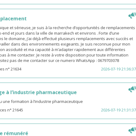
mplacement
ue et sérieuse, je suis à la recherche d’opportunités de remplacements
end et jours dans la ville de marrakech et environs . Forte d’une
s le domaine, j’ai déjà effectué plusieurs remplacements avec succès et
availler dans des environnements exigeants. Je suis reconnue pour mon
on assiduité et ma capacité à m’adapter rapidement aux différentes
z pas à me contacter. Je reste à votre disposition pour toute information
sitez pas de me contacter sur ce numero WhatsApp : 0679703078
es n° 21634
2026-07-19 21:36:37
ge à l’industrie pharmaceutique
u une formation à l’industrie pharmaceutique
ces n° 21645
2026-07-19 21:31:37
ge rémunéré