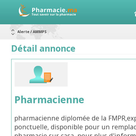
Alerte / AMMPS
Aureomycine ophtalmique : Rappel de lots
Nouveau : Déclaration d'effets indésirables
Détail annonce
ARRÊT DE COMMERCIALISATION
RAPPELS DE LOTS
Rappel de lots : ANTITOXINE TÉTANIQUE 1500.
Rappel de lots : préparations lactées
Pharmacienne
pharmacienne diplomée de la FMPR,exp
ponctuelle, disponible pour un rempla
pharmacie sur casa, pour plus d'infor