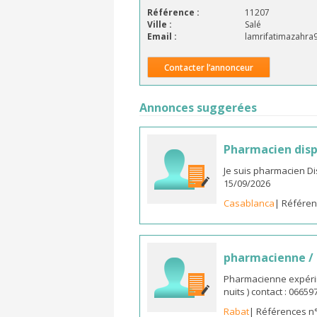
Référence :
11207
Ville :
Salé
Email :
lamrifatimazahr
Contacter l’annonceur
Annonces suggerées
Pharmacien disp
Je suis pharmacien D
15/09/2026
Casablanca
| Référen
pharmacienne /
Pharmacienne expérim
nuits ) contact : 0665
Rabat
| Références n