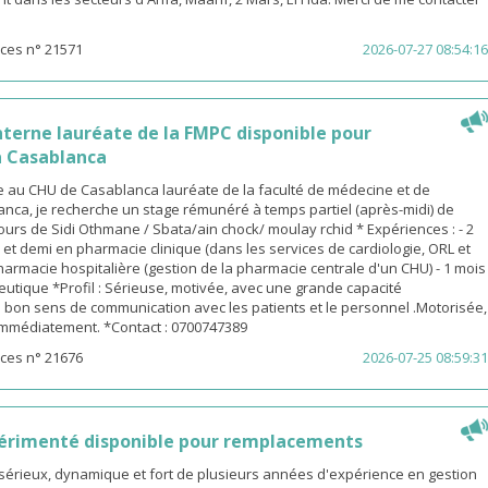
ces n° 21571
2026-07-27 08:54:16
terne lauréate de la FMPC disponible pour
 Casablanca
 au CHU de Casablanca lauréate de la faculté de médecine et de
nca, je recherche un stage rémunéré à temps partiel (après-midi) de
urs de Sidi Othmane / Sbata/ain chock/ moulay rchid * Expériences : - 2
n et demi en pharmacie clinique (dans les services de cardiologie, ORL et
pharmacie hospitalière (gestion de la pharmacie centrale d'un CHU) - 1 mois
utique *Profil : Sérieuse, motivée, avec une grande capacité
 bon sens de communication avec les patients et le personnel .Motorisée,
 immédiatement. *Contact : 0700747389
ces n° 21676
2026-07-25 08:59:31
érimenté disponible pour remplacements
sérieux, dynamique et fort de plusieurs années d'expérience en gestion