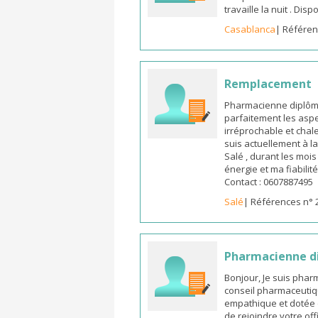
travaille la nuit . Di
Casablanca
| Référen
Remplacement
Pharmacienne diplômée
parfaitement les aspe
irréprochable et chal
suis actuellement à l
Salé , durant les moi
énergie et ma fiabilit
Contact : 0607887495
Salé
| Références n° 
Pharmacienne d
Bonjour, Je suis pha
conseil pharmaceutiq
empathique et dotée 
de rejoindre votre off