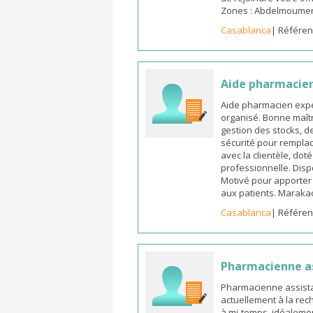
Zones : Abdelmoumen ,
Casablanca
| Référen
Aide pharmacie
Aide pharmacien expé
organisé. Bonne maîtr
gestion des stocks, d
sécurité pour remplac
avec la clientèle, dot
professionnelle. Dispo
Motivé pour apporter u
aux patients. Marak
Casablanca
| Référen
Pharmacienne a
Pharmacienne assista
actuellement à la rec
à mi-temps, idéalemen