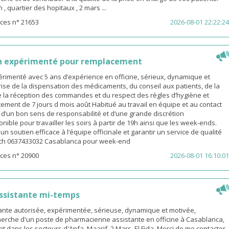
 quartier des hopitaux , 2 mars ...
ces n° 21653
2026-08-01 22:22:24
n expérimenté pour remplacement
rimenté avec 5 ans d’expérience en officine, sérieux, dynamique et
ise de la dispensation des médicaments, du conseil aux patients, de la
e la réception des commandes et du respect des règles d’hygiène et
ement de 7 jours d mois août Habitué au travail en équipe et au contact
é d’un bon sens de responsabilité et d’une grande discrétion
nible pour travailler les soirs à partir de 19h ainsi que les week-ends.
n soutien efficace à l’équipe officinale et garantir un service de qualité
ach 0637433032 Casablanca pour week-end
ces n° 20900
2026-08-01 16:10:01
ssistante mi-temps
nte autorisée, expérimentée, sérieuse, dynamique et motivée,
herche d'un poste de pharmacienne assistante en officine à Casablanca,
t dans les secteurs d'Anfa, Maarif, 2 Mars, El Fida. Merci de me contacter