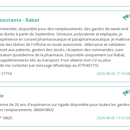
sistante - Rabat
rimentée, disponible pour des remplacements, des gardes de week-end
e durée à partir de Septembre. Sérieuse, polyvalente et impliquée, je
xpérience en conseil pharmaceutique et parapharmaceutique. Je maîtrise
le des tâches de l'officine en toute autonomie : délivrance et validation
eil aux patients, gestion des stocks, réception des commandes, suivi
isation quotidienne de la pharmacie. Disponible uniquement sur Rabat,
s supplémentaires liés au transport. Pour obtenir mon CV ou plus
i de me contacter par message WhatsApp au 0775401710.
° 21714
2026-08-06 17:16:08
de
enne de 20 ans d'expérience sur Agadir disponible pour toutes les gardes
 les remplacements. 0609418632
° 18625
2026-08-05 11:53:03