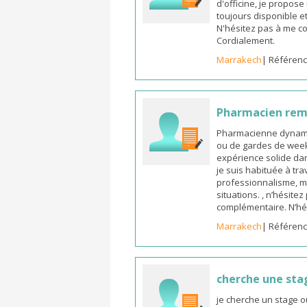
d'officine, je propos
toujours disponible et
N'hésitez pas à me co
Cordialement.
Marrakech
| Référenc
Pharmacien re
Pharmacienne dynamiq
ou de gardes de week-
expérience solide dan
je suis habituée à tr
professionnalisme, m
situations. , n’hésite
complémentaire. N’hé
Marrakech
| Référenc
cherche une sta
je cherche un stage o