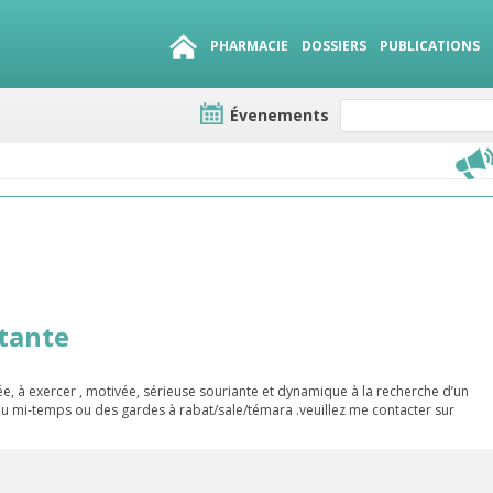
PHARMACIE
DOSSIERS
PUBLICATIONS
Évenements
e lots
sirables
QUE 1500.
es
tante
e, à exercer , motivée, sérieuse souriante et dynamique à la recherche d’un
u mi-temps ou des gardes à rabat/sale/témara .veuillez me contacter sur