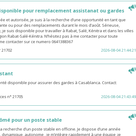
sponible pour remplacement assistanat ou gardes
 et autorisée, je suis à la recherche d’une opportunité en tant que
nte ou pour des remplacements durant le mois d’août. Sérieuse,
 je suis disponible pour travailler à Rabat, Salé, Kénitra et dans les villes
gion Rabat-Salé-Kénitra. N’hésitez pas à me contacter pour toute
z me contacter sur ce numero 0641388367
° 21702
2026-08-04 21:44:21
stant
té disponible pour assurer des gardes à Casablanca. Contact:
ces n° 21705
2026-08-04 21:43:49
ômé pour un poste stable
la recherche d’un poste stable en officine. Je dispose d’une année
, dynamique, autonome , je m’intègre rapidement à une équipe .je