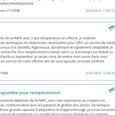
sponible immédiatement.
ces n° 21698
2026-08-02 17:05:31
 de la FMPR avec 3 ans d’expérience en officine, je maîtrise
cts techniques et relationnels nécessaires pour offrir un service de santé
eureux à la clientèle. Rigoureuse, dynamique et rapidement adaptable, je
a recherche d’un remplacement à temps plein ou à mi-temps sur Rabat ou
s d’août ou septembre. Je serais ravie de mettre mon savoir-faire, mon
é au service de votre officine afin de vous épauler en toute sérénité.
21696
2026-08-02 12:00:35
isponible pour remplacement
rmacienne diplômée de la FMPC, avec une expérience au comptoir en
ue, communication avec les patients et gestion des stocks. Dynamique,
d'une grande capacité d'adaptation et d'apprentissage, je serais honorée
icine et de contribuer à la qualité de la prise en charge de vos patients.