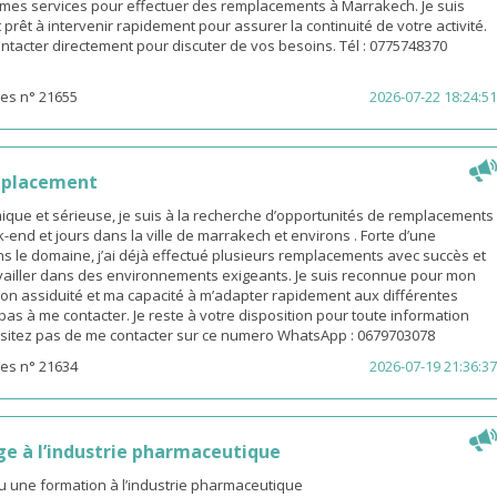
e mes services pour effectuer des remplacements à Marrakech. Je suis
 prêt à intervenir rapidement pour assurer la continuité de votre activité.
ntacter directement pour discuter de vos besoins. Tél : 0775748370
es n° 21655
2026-07-22 18:24:51
mplacement
ue et sérieuse, je suis à la recherche d’opportunités de remplacements
end et jours dans la ville de marrakech et environs . Forte d’une
s le domaine, j’ai déjà effectué plusieurs remplacements avec succès et
availler dans des environnements exigeants. Je suis reconnue pour mon
on assiduité et ma capacité à m’adapter rapidement aux différentes
z pas à me contacter. Je reste à votre disposition pour toute information
sitez pas de me contacter sur ce numero WhatsApp : 0679703078
es n° 21634
2026-07-19 21:36:37
ge à l’industrie pharmaceutique
u une formation à l’industrie pharmaceutique