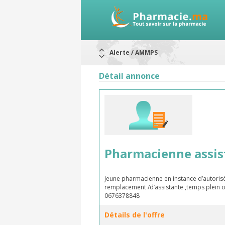
Alerte / AMMPS
Aureomycine ophtalmique : Rappel d
Nouveau : Déclaration d'effets indé
Détail annonce
ARRÊT DE COMMERCIALISATION
RAPPELS DE LOTS
Rappel de lots : ANTITOXINE TÉTANI
Rappel de lots : préparations lacté
Pharmacienne assis
Jeune pharmacienne en instance d’autorisé
remplacement /d’assistante ,temps plein o
0676378848
Détails de l'offre