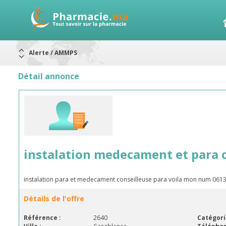
Alerte / AMMPS
Aureomycine ophtalmique : Rappel de lots
Nouveau : Déclaration d'effets indésirables
ARRÊT DE COMMERCIALISATION
Détail annonce
RAPPELS DE LOTS
Rappel de lots : ANTITOXINE TÉTANIQUE 1500.
Rappel de lots : préparations lactées
instalation medecament et para
instalation para et medecament conseilleuse para voila mon num 06
Détails de l'offre
Référence :
2640
Catégori