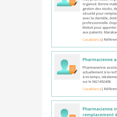
organisé. Bonne maîtr
gestion des stocks, d
sécurité pour remplac
avec la clientèle, dot
professionnelle. Dispo
Motivé pour apporter u
aux patients. Marak
Casablanca
| Référen
Pharmacienne a
Pharmacienne assista
actuellement à la rec
à mi-temps, idéalemen
sur le 0621492408.
Casablanca
| Référen
Pharmacienne in
remplacement à