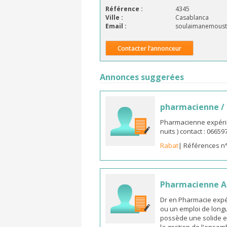
Référence :
4345
Ville :
Casablanca
Email :
soulaimanemoust
Contacter l’annonceur
Annonces suggerées
pharmacienne /
Pharmacienne expérim
nuits ) contact : 0665
Rabat
| Références n
Pharmacienne As
Dr en Pharmacie expé
ou un emploi de longu
possède une solide e