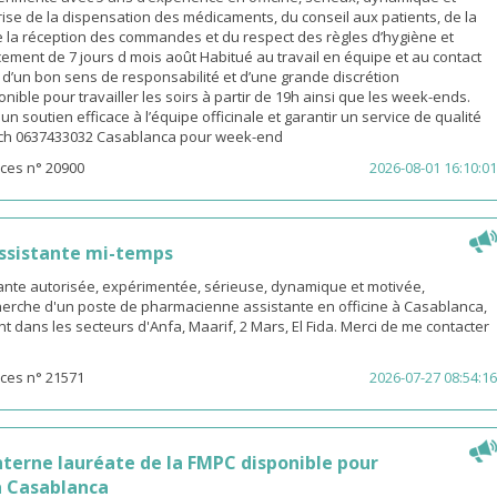
ise de la dispensation des médicaments, du conseil aux patients, de la
e la réception des commandes et du respect des règles d’hygiène et
ement de 7 jours d mois août Habitué au travail en équipe et au contact
é d’un bon sens de responsabilité et d’une grande discrétion
nible pour travailler les soirs à partir de 19h ainsi que les week-ends.
n soutien efficace à l’équipe officinale et garantir un service de qualité
ach 0637433032 Casablanca pour week-end
ces n° 20900
2026-08-01 16:10:01
ssistante mi-temps
nte autorisée, expérimentée, sérieuse, dynamique et motivée,
herche d'un poste de pharmacienne assistante en officine à Casablanca,
t dans les secteurs d'Anfa, Maarif, 2 Mars, El Fida. Merci de me contacter
ces n° 21571
2026-07-27 08:54:16
terne lauréate de la FMPC disponible pour
 Casablanca