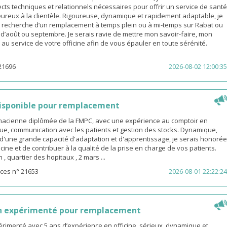
cts techniques et relationnels nécessaires pour offrir un service de santé
eureux à la clientèle. Rigoureuse, dynamique et rapidement adaptable, je
a recherche d’un remplacement à temps plein ou à mi-temps sur Rabat ou
s d’août ou septembre. Je serais ravie de mettre mon savoir-faire, mon
é au service de votre officine afin de vous épauler en toute sérénité.
21696
2026-08-02 12:00:35
isponible pour remplacement
rmacienne diplômée de la FMPC, avec une expérience au comptoir en
ue, communication avec les patients et gestion des stocks. Dynamique,
d'une grande capacité d'adaptation et d'apprentissage, je serais honorée
icine et de contribuer à la qualité de la prise en charge de vos patients.
 quartier des hopitaux , 2 mars ...
ces n° 21653
2026-08-01 22:22:24
n expérimenté pour remplacement
rimenté avec 5 ans d’expérience en officine, sérieux, dynamique et