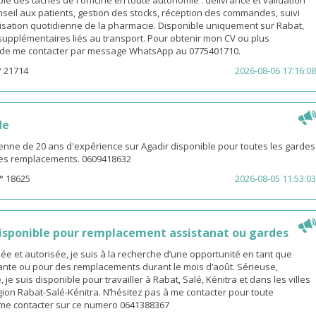
le des tâches de l'officine en toute autonomie : délivrance et validation
eil aux patients, gestion des stocks, réception des commandes, suivi
isation quotidienne de la pharmacie. Disponible uniquement sur Rabat,
s supplémentaires liés au transport. Pour obtenir mon CV ou plus
i de me contacter par message WhatsApp au 0775401710.
° 21714
2026-08-06 17:16:08
de
enne de 20 ans d'expérience sur Agadir disponible pour toutes les gardes
 les remplacements. 0609418632
° 18625
2026-08-05 11:53:03
sponible pour remplacement assistanat ou gardes
 et autorisée, je suis à la recherche d’une opportunité en tant que
nte ou pour des remplacements durant le mois d’août. Sérieuse,
 je suis disponible pour travailler à Rabat, Salé, Kénitra et dans les villes
gion Rabat-Salé-Kénitra. N’hésitez pas à me contacter pour toute
z me contacter sur ce numero 0641388367