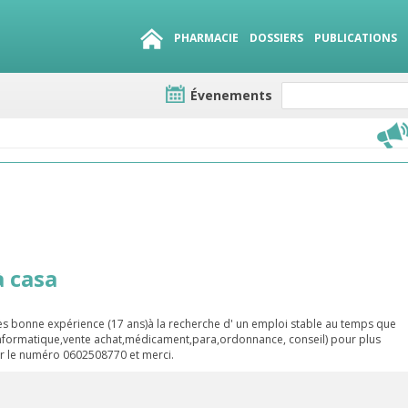
PHARMACIE
DOSSIERS
PUBLICATIONS
Évenements
e lots
sirables
QUE 1500.
es
 casa
ès bonne expérience (17 ans)à la recherche d' un emploi stable au temps que
'informatique,vente achat,médicament,para,ordonnance, conseil) pour plus
ur le numéro 0602508770 et merci.