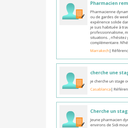
Pharmacien re
Pharmacienne dynamiq
ou de gardes de week-
expérience solide dan
je suis habituée à tr
professionnalisme, m
situations. , n’hésite
complémentaire. N’hé
Marrakech
| Référenc
cherche une sta
je cherche un stage o
Casablanca
| Référen
Cherche un sta
Jeune pharmacien dyn
environs de Sidi mou