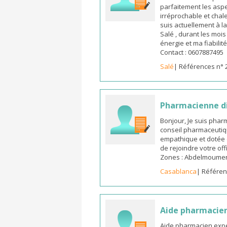
parfaitement les aspe
irréprochable et chal
suis actuellement à l
Salé , durant les moi
énergie et ma fiabilit
Contact : 0607887495
Salé
| Références n° 
Pharmacienne d
Bonjour, Je suis pha
conseil pharmaceutiq
empathique et dotée 
de rejoindre votre off
Zones : Abdelmoumen ,
Casablanca
| Référen
Aide pharmacie
Aide pharmacien expé