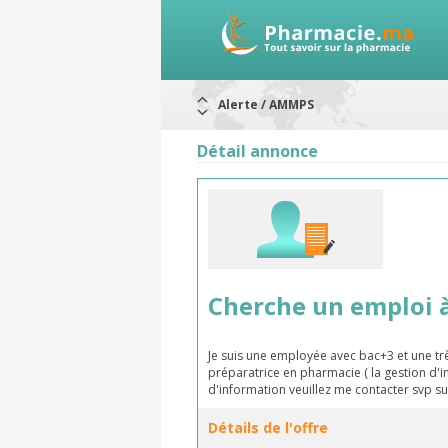
Alerte / AMMPS
Aureomycine ophtalmique : Rappel d
Nouveau : Déclaration d'effets indé
Détail annonce
ARRÊT DE COMMERCIALISATION
RAPPELS DE LOTS
Rappel de lots : ANTITOXINE TÉTANI
Rappel de lots : préparations lacté
Cherche un emploi à
Je suis une employée avec bac+3 et une tr
préparatrice en pharmacie ( la gestion d
d'information veuillez me contacter svp s
Détails de l'offre