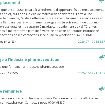
mplacement
ue et sérieuse, je suis à la recherche d’opportunités de remplacements
end et jours dans la ville de marrakech et environs . Forte d’une
s le domaine, j’ai déjà effectué plusieurs remplacements avec succès et
availler dans des environnements exigeants. Je suis reconnue pour mon
on assiduité et ma capacité à m’adapter rapidement aux différentes
z pas à me contacter. Je reste à votre disposition pour toute information
sitez pas de me contacter sur ce numero WhatsApp : 0679703078
es n° 21634
2026-07-19 21:36:37
ge à l’industrie pharmaceutique
u une formation à l’industrie pharmaceutique
ces n° 21645
2026-07-19 21:31:37
ge rémunéré
amique et sérieux cherche un stage Rémunéré dans une officine au
men Attacharouk, Contactez-nous 0706493337