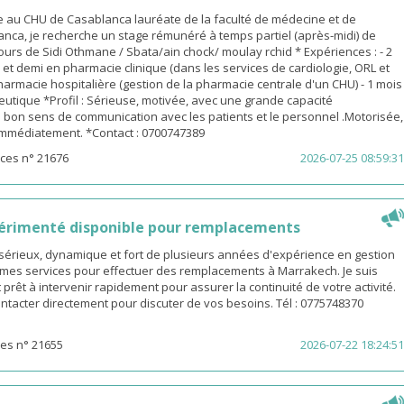
 au CHU de Casablanca lauréate de la faculté de médecine et de
nca, je recherche un stage rémunéré à temps partiel (après-midi) de
urs de Sidi Othmane / Sbata/ain chock/ moulay rchid * Expériences : - 2
n et demi en pharmacie clinique (dans les services de cardiologie, ORL et
pharmacie hospitalière (gestion de la pharmacie centrale d'un CHU) - 1 mois
utique *Profil : Sérieuse, motivée, avec une grande capacité
 bon sens de communication avec les patients et le personnel .Motorisée,
 immédiatement. *Contact : 0700747389
ces n° 21676
2026-07-25 08:59:31
érimenté disponible pour remplacements
sérieux, dynamique et fort de plusieurs années d'expérience en gestion
e mes services pour effectuer des remplacements à Marrakech. Je suis
 prêt à intervenir rapidement pour assurer la continuité de votre activité.
ntacter directement pour discuter de vos besoins. Tél : 0775748370
es n° 21655
2026-07-22 18:24:51