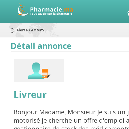
Aureomycine ophtalmique : Rappel de lots
Nouveau : Déclaration d'effets indésirables
ARRÊT DE COMMERCIALISATION
Détail annonce
RAPPELS DE LOTS
Rappel de lots : ANTITOXINE TÉTANIQUE 1500.
Rappel de lots : préparations lactées
Alerte / AMMPS
Livreur
Bonjour Madame, Monsieur Je suis un 
motorisé je cherche un offre d'emploi 
gestionnaire de stock des médicaments