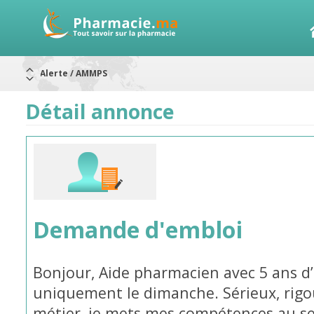
Alerte / AMMPS
Aureomycine ophtalmique : Rappel de lots
Nouveau : Déclaration d'effets indésirables
ARRÊT DE COMMERCIALISATION
Détail annonce
RAPPELS DE LOTS
Rappel de lots : ANTITOXINE TÉTANIQUE 1500.
Rappel de lots : préparations lactées
Demande d'embloi
Bonjour, Aide pharmacien avec 5 ans d’
uniquement le dimanche. Sérieux, rigo
métier, je mets mes compétences au ser