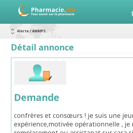
Aureomycine ophtalmique : Rappel de lots
Nouveau : Déclaration d'effets indésirables
ARRÊT DE COMMERCIALISATION
Détail annonce
RAPPELS DE LOTS
Rappel de lots : ANTITOXINE TÉTANIQUE 1500.
Rappel de lots : préparations lactées
Alerte / AMMPS
Demande
confrères et consœurs ! je suis une j
expérience,motivée opérationnelle , je
remplacement ou assistanat sur casa si