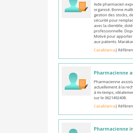
Aide pharmacien expé
organisé. Bonne maîtr
gestion des stocks, d
sécurité pour remplac
avec la clientèle, dot
professionnelle. Dispo
Motivé pour apporter u
aux patients. Marak
Casablanca
| Référen
Pharmacienne a
Pharmacienne assista
actuellement à la rec
à mi-temps, idéalemen
sur le 0621492408.
Casablanca
| Référen
Pharmacienne in