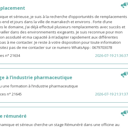
mplacement
ue et sérieuse, je suis à la recherche d’opportunités de remplacements
end et jours dans la ville de marrakech et environs . Forte d’une
s le domaine, j’ai déjà effectué plusieurs remplacements avec succès et
availler dans des environnements exigeants. Je suis reconnue pour mon
on assiduité et ma capacité à m’adapter rapidement aux différentes
z pas à me contacter. Je reste à votre disposition pour toute information
sitez pas de me contacter sur ce numero WhatsApp : 0679703078
es n° 21634
2026-07-19 21:36:37
ge à l’industrie pharmaceutique
u une formation à l’industrie pharmaceutique
ces n° 21645
2026-07-19 21:31:37
ge rémunéré
amique et sérieux cherche un stage Rémunéré dans une officine au