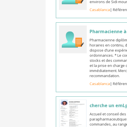
environs de Sidi mou
Casablanca
| Référen
Pharmacienne à l
Pharmacienne diplômée
horaires en continu, 
dispose d’une expérie
ordonnances. * Le co
stocks et des commande
et la prise en charge
immédiatement. Merci
recommandation.
Casablanca
| Référen
cherche un emL
Accueil et conseil de
parapharmaceutiques, 
commandes, au rangeme