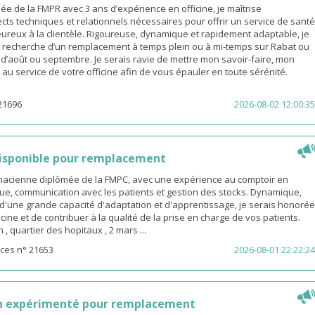
 de la FMPR avec 3 ans d’expérience en officine, je maîtrise
cts techniques et relationnels nécessaires pour offrir un service de santé
eureux à la clientèle. Rigoureuse, dynamique et rapidement adaptable, je
a recherche d’un remplacement à temps plein ou à mi-temps sur Rabat ou
s d’août ou septembre. Je serais ravie de mettre mon savoir-faire, mon
é au service de votre officine afin de vous épauler en toute sérénité.
21696
2026-08-02 12:00:35
isponible pour remplacement
rmacienne diplômée de la FMPC, avec une expérience au comptoir en
ue, communication avec les patients et gestion des stocks. Dynamique,
d'une grande capacité d'adaptation et d'apprentissage, je serais honorée
icine et de contribuer à la qualité de la prise en charge de vos patients.
 quartier des hopitaux , 2 mars ...
ces n° 21653
2026-08-01 22:22:24
n expérimenté pour remplacement