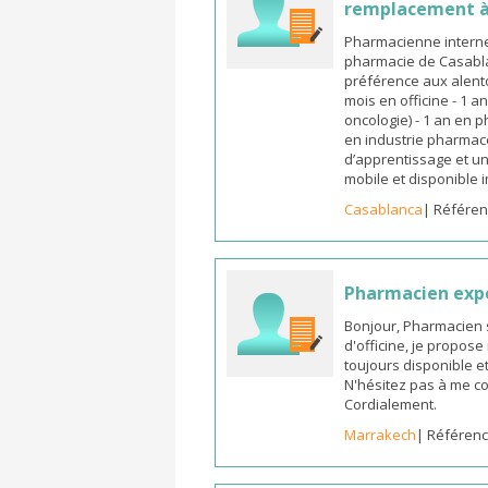
remplacement à
Pharmacienne interne
pharmacie de Casabla
préférence aux alento
mois en officine - 1 a
oncologie) - 1 an en 
en industrie pharmace
d’apprentissage et un
mobile et disponible
Casablanca
| Référen
Pharmacien exp
Bonjour, Pharmacien 
d'officine, je propos
toujours disponible et
N'hésitez pas à me co
Cordialement.
Marrakech
| Référenc