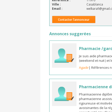
Référence :
11910
Ville :
Casablanca
Email :
welkarafi@gmail.
Contacter l’annonceur
Annonces suggerées
Pharmacie /gar
Je suis aide pharmaci
(weekend et nuit ) et
Agadir
| Références n
Pharmacienne di
Pharmacienne diplômée
pharmacienne assista
rigoureuse et motivée,
avoisinantes de la ré