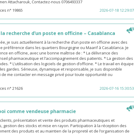
men Attacharouk, Contactez-nous 0706493337
ces n° 19865
2026-07-18 12:29:07
a recherche d’un poste en officine – Casablanca
, je suis actuellement à la recherche d’un poste en officine avec des
de préférence dans les quartiers Bourgogne ou Maarif à Casablanca. Je
nce en officine, avec une bonne maîtrise de : * La délivrance des
nseil pharmaceutique et l’accompagnement des patients. * La gestion des
s. * L’utilisation des logiciels de gestion d’officine. * Le travail en équipe
 des gardes. Sérieuse, dynamique et responsable, je suis disponible
 de me contacter en message privé pour toute opportunité ou
ces n° 21626
2026-07-16 15:30:53
poi comme vendeuse pharmacie
s clients, présentation et vente des produits pharmaceutiques et
gestion des stocks et mise en rayon. Participation à la réception des
nt des produits et au maintien de la propreté et de l’organisation de