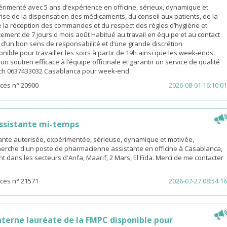
rimenté avec 5 ans d’expérience en officine, sérieux, dynamique et
ise de la dispensation des médicaments, du conseil aux patients, de la
e la réception des commandes et du respect des règles d’hygiène et
ement de 7 jours d mois août Habitué au travail en équipe et au contact
é d’un bon sens de responsabilité et d’une grande discrétion
nible pour travailler les soirs à partir de 19h ainsi que les week-ends.
n soutien efficace à l’équipe officinale et garantir un service de qualité
ach 0637433032 Casablanca pour week-end
ces n° 20900
2026-08-01 16:10:01
ssistante mi-temps
nte autorisée, expérimentée, sérieuse, dynamique et motivée,
herche d'un poste de pharmacienne assistante en officine à Casablanca,
t dans les secteurs d'Anfa, Maarif, 2 Mars, El Fida. Merci de me contacter
ces n° 21571
2026-07-27 08:54:16
terne lauréate de la FMPC disponible pour