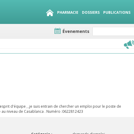
PHARMACIE
DOSSIERS
PUBLICATIONS
Évenements
e lots
sirables
QUE 1500.
es
prit d'équipe , ,je suis entrain de chercher un emploi pour le poste de
e au niveau de Casablanca . Numéro :0622812423