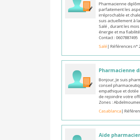
Pharmacienne diplômée
parfaitement les aspe
irréprochable et chal
suis actuellement à l
Salé , durant les moi
énergie et ma fiabilit
Contact : 0607887495
Salé
| Références n° 
Pharmacienne d
Bonjour, Je suis pha
conseil pharmaceutiq
empathique et dotée 
de rejoindre votre off
Zones : Abdelmoumen ,
Casablanca
| Référen
Aide pharmacie