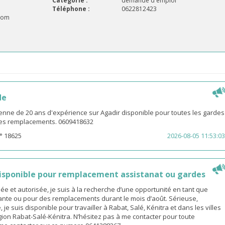
Catégorie :
demande d'emploi
Téléphone :
0622812423
com
de
enne de 20 ans d'expérience sur Agadir disponible pour toutes les gardes
 les remplacements. 0609418632
° 18625
2026-08-05 11:53:03
sponible pour remplacement assistanat ou gardes
 et autorisée, je suis à la recherche d’une opportunité en tant que
nte ou pour des remplacements durant le mois d’août. Sérieuse,
 je suis disponible pour travailler à Rabat, Salé, Kénitra et dans les villes
gion Rabat-Salé-Kénitra. N’hésitez pas à me contacter pour toute