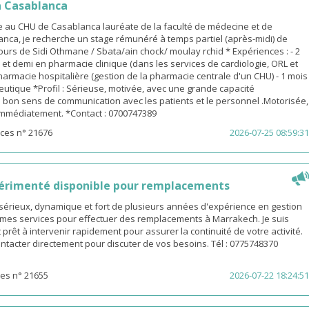
 Casablanca
 au CHU de Casablanca lauréate de la faculté de médecine et de
nca, je recherche un stage rémunéré à temps partiel (après-midi) de
urs de Sidi Othmane / Sbata/ain chock/ moulay rchid * Expériences : - 2
n et demi en pharmacie clinique (dans les services de cardiologie, ORL et
pharmacie hospitalière (gestion de la pharmacie centrale d'un CHU) - 1 mois
utique *Profil : Sérieuse, motivée, avec une grande capacité
 bon sens de communication avec les patients et le personnel .Motorisée,
 immédiatement. *Contact : 0700747389
ces n° 21676
2026-07-25 08:59:31
érimenté disponible pour remplacements
sérieux, dynamique et fort de plusieurs années d'expérience en gestion
e mes services pour effectuer des remplacements à Marrakech. Je suis
 prêt à intervenir rapidement pour assurer la continuité de votre activité.
ntacter directement pour discuter de vos besoins. Tél : 0775748370
es n° 21655
2026-07-22 18:24:51