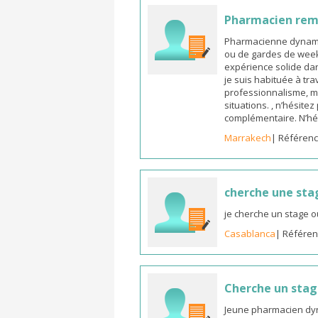
Pharmacien re
Pharmacienne dynamiq
ou de gardes de week-
expérience solide dan
je suis habituée à tr
professionnalisme, m
situations. , n’hésite
complémentaire. N’hé
Marrakech
| Référenc
cherche une sta
je cherche un stage o
Casablanca
| Référen
Cherche un sta
Jeune pharmacien dyn