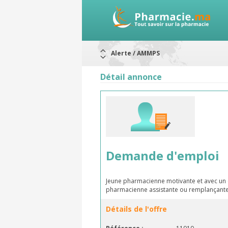
Alerte / AMMPS
Aureomycine ophtalmique : Rappel d
Nouveau : Déclaration d'effets indé
Détail annonce
ARRÊT DE COMMERCIALISATION
RAPPELS DE LOTS
Rappel de lots : ANTITOXINE TÉTANI
Rappel de lots : préparations lacté
Demande d'emploi
Jeune pharmacienne motivante et avec un es
pharmacienne assistante ou remplançant
Détails de l'offre