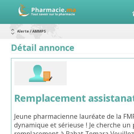
Alerte / AMMPS
Aureomycine ophtalmique : Rappel de lots
Nouveau : Déclaration d'effets indésirables
ARRÊT DE COMMERCIALISATION
Détail annonce
RAPPELS DE LOTS
Rappel de lots : ANTITOXINE TÉTANIQUE 1500.
Rappel de lots : préparations lactées
Remplacement assistana
Jeune pharmacienne lauréate de la F
dynamique et sérieuse ! Je cherche un p
remplacement à Rabat Temara Veuillez