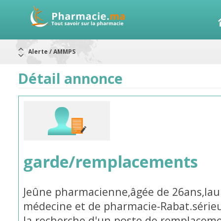
Aureomycine ophtalmique : Rappel de lots
Nouveau : Déclaration d'effets indésirables
ARRÊT DE COMMERCIALISATION
Détail annonce
RAPPELS DE LOTS
Rappel de lots : ANTITOXINE TÉTANIQUE 1500.
Rappel de lots : préparations lactées
Alerte / AMMPS
garde/remplacements
Jeûne pharmacienne,âgée de 26ans,laur
médecine et de pharmacie-Rabat.série
la recherche d'un poste de remplaceme