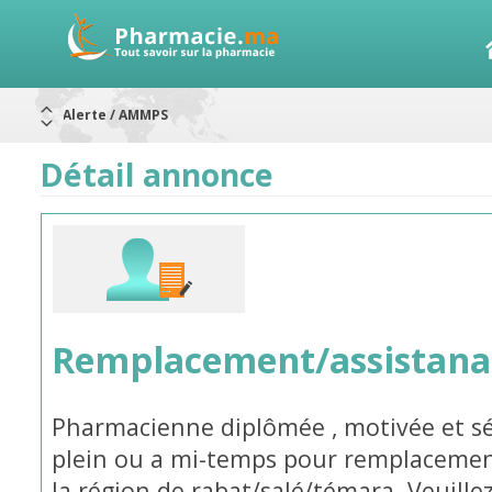
Alerte / AMMPS
Aureomycine ophtalmique : Rappel de lots
Nouveau : Déclaration d'effets indésirables
ARRÊT DE COMMERCIALISATION
Détail annonce
RAPPELS DE LOTS
Rappel de lots : ANTITOXINE TÉTANIQUE 1500.
Rappel de lots : préparations lactées
Remplacement/assistana
Pharmacienne diplômée , motivée et sé
plein ou a mi-temps pour remplacemen
la région de rabat/salé/témara. Veuill