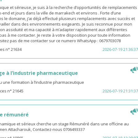
ue et sérieuse, je suis à la recherche d’opportunités de remplacements
end et jours dans la ville de marrakech et environs . Forte d’une
s le domaine, j’ai déjà effectué plusieurs remplacements avec succès et
availler dans des environnements exigeants. Je suis reconnue pour mon
on assiduité et ma capacité à m’adapter rapidement aux différentes
z pas à me contacter. Je reste à votre disposition pour toute information
sitez pas de me contacter sur ce numero WhatsApp : 0679703078
es n° 21634
2026-07-19 21:36:37
ge à l’industrie pharmaceutique
u une formation à l’industrie pharmaceutique
ces n° 21645
2026-07-19 21:31:37
ge rémunéré
amique et sérieux cherche un stage Rémunéré dans une officine au
men Attacharouk, Contactez-nous 0706493337