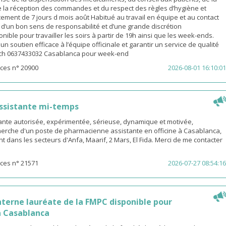
e la réception des commandes et du respect des règles d’hygiène et
ement de 7 jours d mois août Habitué au travail en équipe et au contact
é d’un bon sens de responsabilité et d’une grande discrétion
nible pour travailler les soirs à partir de 19h ainsi que les week-ends.
n soutien efficace à l’équipe officinale et garantir un service de qualité
ach 0637433032 Casablanca pour week-end
ces n° 20900
2026-08-01 16:10:01
ssistante mi-temps
nte autorisée, expérimentée, sérieuse, dynamique et motivée,
herche d'un poste de pharmacienne assistante en officine à Casablanca,
t dans les secteurs d'Anfa, Maarif, 2 Mars, El Fida. Merci de me contacter
ces n° 21571
2026-07-27 08:54:16
terne lauréate de la FMPC disponible pour
 Casablanca