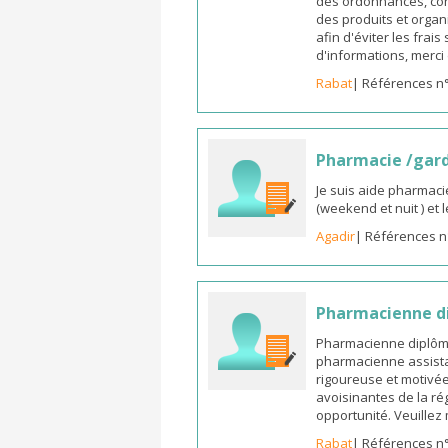
des ordonnances, cons
des produits et organ
afin d'éviter les frai
d'informations, merc
Rabat
| Références n
Pharmacie /gar
Je suis aide pharmaci
(weekend et nuit ) et
Agadir
| Références n
Pharmacienne di
Pharmacienne diplômée
pharmacienne assista
rigoureuse et motivée,
avoisinantes de la ré
opportunité. Veuille
Rabat
| Références n