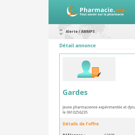
Alerte / AMMPS
Aureomycine ophtalmique : Rappel d
Nouveau : Déclaration d'effets indé
Détail annonce
ARRÊT DE COMMERCIALISATION
RAPPELS DE LOTS
Rappel de lots : ANTITOXINE TÉTANI
Rappel de lots : préparations lacté
Gardes
Jeune pharmacienne expérimentée et dynam
le 0610256235
Détails de l'offre