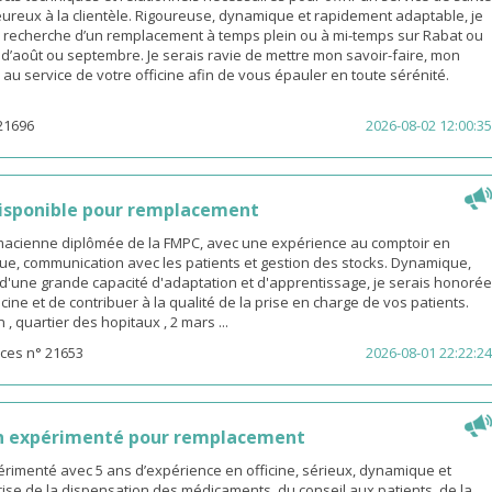
eureux à la clientèle. Rigoureuse, dynamique et rapidement adaptable, je
a recherche d’un remplacement à temps plein ou à mi-temps sur Rabat ou
s d’août ou septembre. Je serais ravie de mettre mon savoir-faire, mon
é au service de votre officine afin de vous épauler en toute sérénité.
21696
2026-08-02 12:00:35
isponible pour remplacement
rmacienne diplômée de la FMPC, avec une expérience au comptoir en
ue, communication avec les patients et gestion des stocks. Dynamique,
d'une grande capacité d'adaptation et d'apprentissage, je serais honorée
icine et de contribuer à la qualité de la prise en charge de vos patients.
 quartier des hopitaux , 2 mars ...
ces n° 21653
2026-08-01 22:22:24
n expérimenté pour remplacement
rimenté avec 5 ans d’expérience en officine, sérieux, dynamique et
ise de la dispensation des médicaments, du conseil aux patients, de la