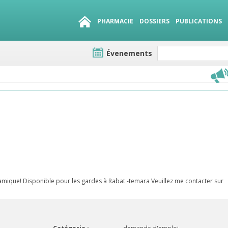
PHARMACIE
DOSSIERS
PUBLICATIONS
Évenements
e lots
sirables
QUE 1500.
es
ique! Disponible pour les gardes à Rabat -temara Veuillez me contacter sur