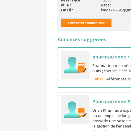
Référence :
12805
Ville :
Rabat
Email :
hinda748596@gm
Contacter l’annonceur
Annonces suggerées
pharmacienne /
Pharmacienne expérim
nuits ) contact : 0665
Rabat
| Références n
Pharmacienne As
Dr en Pharmacie expé
ou un emploi de longu
possède une solide e
la gestion de l'ensemb