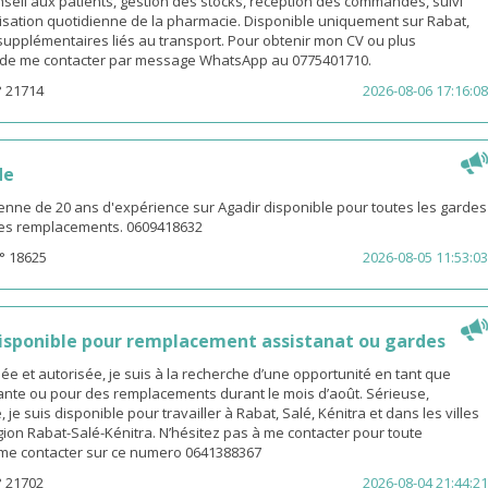
eil aux patients, gestion des stocks, réception des commandes, suivi
isation quotidienne de la pharmacie. Disponible uniquement sur Rabat,
s supplémentaires liés au transport. Pour obtenir mon CV ou plus
i de me contacter par message WhatsApp au 0775401710.
° 21714
2026-08-06 17:16:08
de
enne de 20 ans d'expérience sur Agadir disponible pour toutes les gardes
 les remplacements. 0609418632
° 18625
2026-08-05 11:53:03
sponible pour remplacement assistanat ou gardes
 et autorisée, je suis à la recherche d’une opportunité en tant que
nte ou pour des remplacements durant le mois d’août. Sérieuse,
 je suis disponible pour travailler à Rabat, Salé, Kénitra et dans les villes
gion Rabat-Salé-Kénitra. N’hésitez pas à me contacter pour toute
z me contacter sur ce numero 0641388367
° 21702
2026-08-04 21:44:21