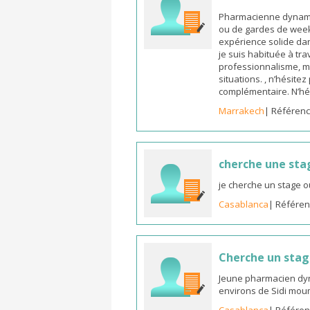
Pharmacienne dynamiq
ou de gardes de week-
expérience solide dan
je suis habituée à tr
professionnalisme, m
situations. , n’hésite
complémentaire. N’hé
Marrakech
| Référenc
cherche une sta
je cherche un stage o
Casablanca
| Référen
Cherche un sta
Jeune pharmacien dyn
environs de Sidi mou