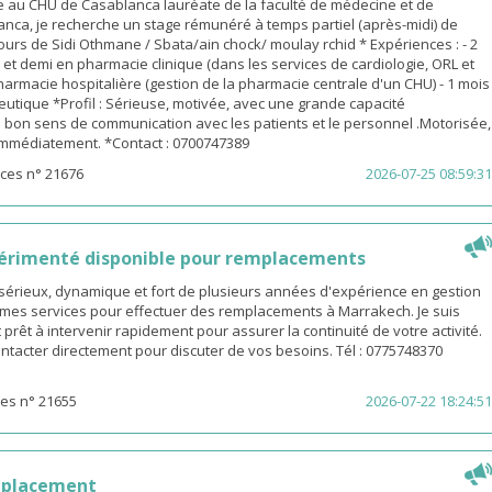
 au CHU de Casablanca lauréate de la faculté de médecine et de
nca, je recherche un stage rémunéré à temps partiel (après-midi) de
urs de Sidi Othmane / Sbata/ain chock/ moulay rchid * Expériences : - 2
n et demi en pharmacie clinique (dans les services de cardiologie, ORL et
pharmacie hospitalière (gestion de la pharmacie centrale d'un CHU) - 1 mois
utique *Profil : Sérieuse, motivée, avec une grande capacité
 bon sens de communication avec les patients et le personnel .Motorisée,
 immédiatement. *Contact : 0700747389
ces n° 21676
2026-07-25 08:59:31
érimenté disponible pour remplacements
sérieux, dynamique et fort de plusieurs années d'expérience en gestion
e mes services pour effectuer des remplacements à Marrakech. Je suis
 prêt à intervenir rapidement pour assurer la continuité de votre activité.
ntacter directement pour discuter de vos besoins. Tél : 0775748370
es n° 21655
2026-07-22 18:24:51
mplacement