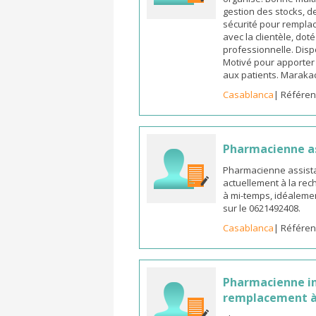
gestion des stocks, d
sécurité pour remplac
avec la clientèle, dot
professionnelle. Dispo
Motivé pour apporter u
aux patients. Marak
Casablanca
| Référen
Pharmacienne a
Pharmacienne assista
actuellement à la rec
à mi-temps, idéalemen
sur le 0621492408.
Casablanca
| Référen
Pharmacienne in
remplacement à