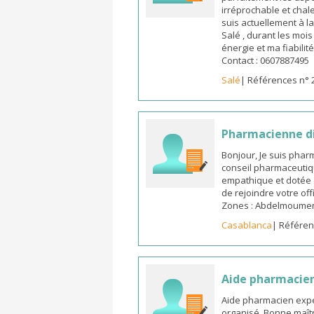
irréprochable et chal
suis actuellement à l
Salé , durant les moi
énergie et ma fiabilit
Contact : 0607887495
Salé
| Références n° 
Pharmacienne d
Bonjour, Je suis pha
conseil pharmaceutiq
empathique et dotée 
de rejoindre votre off
Zones : Abdelmoumen ,
Casablanca
| Référen
Aide pharmacie
Aide pharmacien expé
organisé. Bonne maîtr