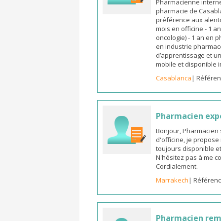
Pharmacienne interne
pharmacie de Casabla
préférence aux alento
mois en officine - 1 a
oncologie) - 1 an en 
en industrie pharmace
d’apprentissage et un
mobile et disponible
Casablanca
| Référen
Pharmacien exp
Bonjour, Pharmacien 
d'officine, je propos
toujours disponible et
N'hésitez pas à me co
Cordialement.
Marrakech
| Référenc
Pharmacien re