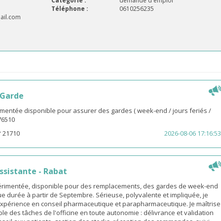
Catégorie :
demande d'emploi
Téléphone :
0610256235
ail.com
 Garde
entée disponible pour assurer des gardes ( week-end / jours feriés /
976510
° 21710
2026-08-06 17:16:53
sistante - Rabat
rimentée, disponible pour des remplacements, des gardes de week-end
e durée à partir de Septembre. Sérieuse, polyvalente et impliquée, je
xpérience en conseil pharmaceutique et parapharmaceutique. Je maîtrise
le des tâches de l'officine en toute autonomie : délivrance et validation