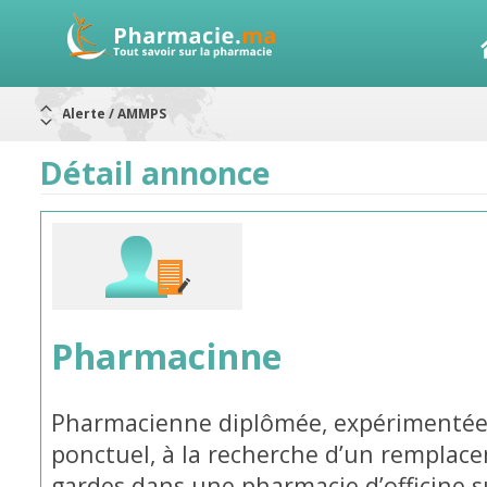
Alerte / AMMPS
Aureomycine ophtalmique : Rappel de lots
Nouveau : Déclaration d'effets indésirables
ARRÊT DE COMMERCIALISATION
Détail annonce
RAPPELS DE LOTS
Rappel de lots : ANTITOXINE TÉTANIQUE 1500.
Rappel de lots : préparations lactées
Pharmacinne
Pharmacienne diplômée, expérimentée,
ponctuel, à la recherche d’un remplac
gardes dans une pharmacie d’officine 