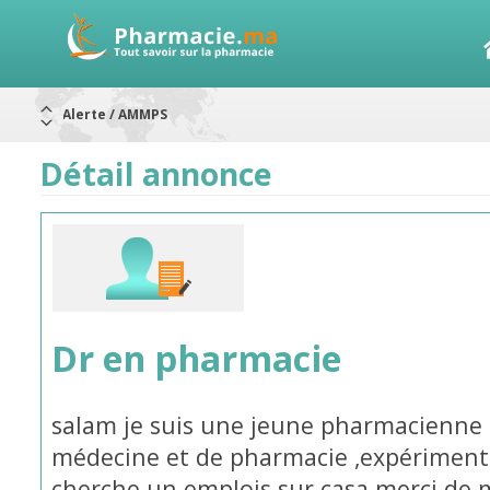
Alerte / AMMPS
Aureomycine ophtalmique : Rappel de lots
Nouveau : Déclaration d'effets indésirables
ARRÊT DE COMMERCIALISATION
Détail annonce
RAPPELS DE LOTS
Rappel de lots : ANTITOXINE TÉTANIQUE 1500.
Rappel de lots : préparations lactées
Dr en pharmacie
salam je suis une jeune pharmacienne l
médecine et de pharmacie ,expérimentée
cherche un emplois sur casa merci de 