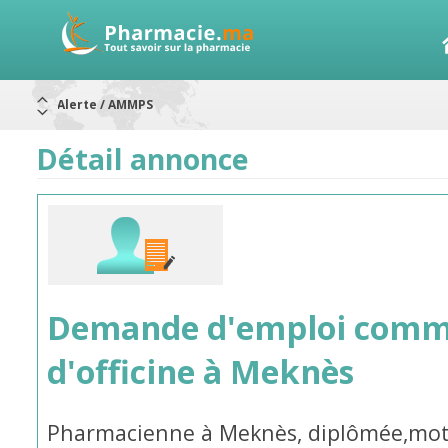
Alerte / AMMPS
Aureomycine ophtalmique : Rappel de lots
Nouveau : Déclaration d'effets indésirables
ARRÊT DE COMMERCIALISATION
Détail annonce
RAPPELS DE LOTS
Rappel de lots : ANTITOXINE TÉTANIQUE 1500.
Rappel de lots : préparations lactées
Demande d'emploi comm
d'officine à Meknès
Pharmacienne à Meknès, diplômée,moti