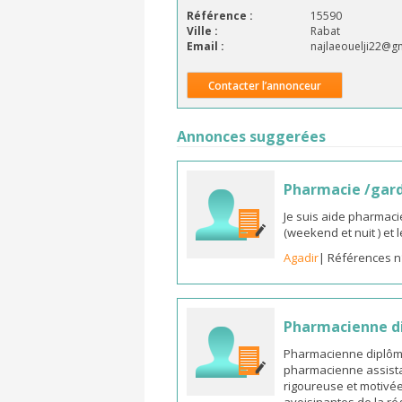
Référence :
15590
Ville :
Rabat
Email :
najlaeouelji22@g
Contacter l’annonceur
Annonces suggerées
Pharmacie /gar
Je suis aide pharmaci
(weekend et nuit ) et
Agadir
| Références n
Pharmacienne di
Pharmacienne diplômée
pharmacienne assista
rigoureuse et motivée,