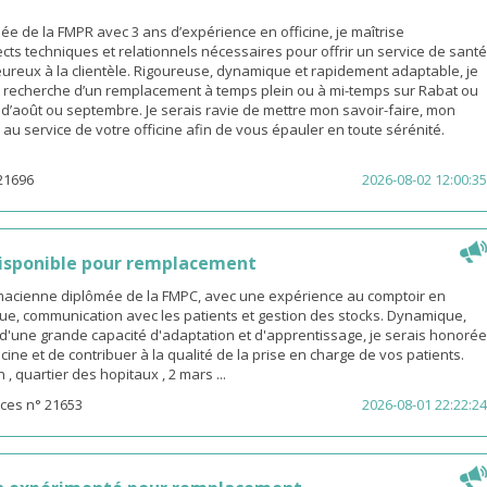
 de la FMPR avec 3 ans d’expérience en officine, je maîtrise
cts techniques et relationnels nécessaires pour offrir un service de santé
eureux à la clientèle. Rigoureuse, dynamique et rapidement adaptable, je
a recherche d’un remplacement à temps plein ou à mi-temps sur Rabat ou
s d’août ou septembre. Je serais ravie de mettre mon savoir-faire, mon
é au service de votre officine afin de vous épauler en toute sérénité.
21696
2026-08-02 12:00:35
isponible pour remplacement
rmacienne diplômée de la FMPC, avec une expérience au comptoir en
ue, communication avec les patients et gestion des stocks. Dynamique,
d'une grande capacité d'adaptation et d'apprentissage, je serais honorée
icine et de contribuer à la qualité de la prise en charge de vos patients.
 quartier des hopitaux , 2 mars ...
ces n° 21653
2026-08-01 22:22:24