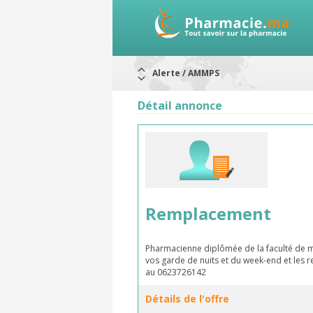
Alerte / AMMPS
Aureomycine ophtalmique : Rappel d
Nouveau : Déclaration d'effets indé
Détail annonce
ARRÊT DE COMMERCIALISATION
RAPPELS DE LOTS
Rappel de lots : ANTITOXINE TÉTANI
Rappel de lots : préparations lacté
Remplacement
Pharmacienne diplômée de la faculté de m
vos garde de nuits et du week-end et les 
au 0623726142
Détails de l'offre