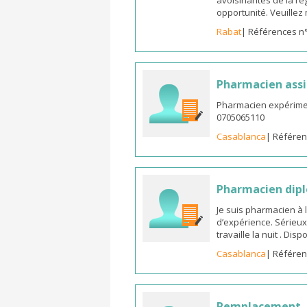
avoisinantes de la ré
opportunité. Veuille
Rabat
| Références n
Pharmacien assi
Pharmacien expérimen
0705065110
Casablanca
| Référen
Pharmacien dipl
Je suis pharmacien à 
d’expérience. Sérieux
travaille la nuit . Di
Casablanca
| Référen
Remplacement