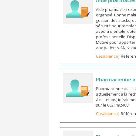
Aide pharmacie
Aide pharmacien expé
organisé. Bonne maîtr
gestion des stocks, d
sécurité pour remplac
avec la clientèle, dot
professionnelle. Dispo
Motivé pour apporter u
aux patients. Marak
Casablanca
| Référen
Pharmacienne a
Pharmacienne assista
actuellement à la rec
à mi-temps, idéalemen
sur le 0621492408.
Casablanca
| Référen