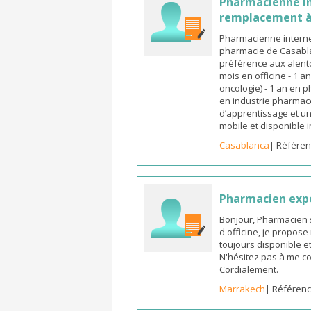
Pharmacienne in
remplacement à
Pharmacienne interne
pharmacie de Casabla
préférence aux alento
mois en officine - 1 a
oncologie) - 1 an en 
en industrie pharmace
d’apprentissage et un
mobile et disponible
Casablanca
| Référen
Pharmacien exp
Bonjour, Pharmacien 
d'officine, je propos
toujours disponible et
N'hésitez pas à me co
Cordialement.
Marrakech
| Référenc