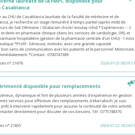
terne lauréate de la FMPC disponible pour
 Casablanca
 au CHU de Casablanca lauréate de la faculté de médecine et de
nca, je recherche un stage rémunéré à temps partiel (après-midi) de
urs de Sidi Othmane / Sbata/ain chock/ moulay rchid * Expériences : - 2
n et demi en pharmacie clinique (dans les services de cardiologie, ORL et
pharmacie hospitalière (gestion de la pharmacie centrale d'un CHU) - 1 mois
utique *Profil : Sérieuse, motivée, avec une grande capacité
 bon sens de communication avec les patients et le personnel .Motorisée,
 immédiatement. *Contact : 0700747389
ces n° 21676
2026-07-25 08:59:31
érimenté disponible pour remplacements
sérieux, dynamique et fort de plusieurs années d'expérience en gestion
e mes services pour effectuer des remplacements à Marrakech. Je suis
 prêt à intervenir rapidement pour assurer la continuité de votre activité.
ntacter directement pour discuter de vos besoins. Tél : 0775748370
es n° 21655
2026-07-22 18:24:51