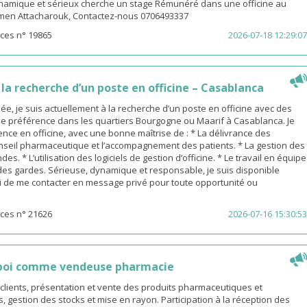
amique et sérieux cherche un stage Rémunéré dans une officine au
men Attacharouk, Contactez-nous 0706493337
ces n° 19865
2026-07-18 12:29:07
a recherche d’un poste en officine – Casablanca
, je suis actuellement à la recherche d’un poste en officine avec des
de préférence dans les quartiers Bourgogne ou Maarif à Casablanca. Je
nce en officine, avec une bonne maîtrise de : * La délivrance des
nseil pharmaceutique et l’accompagnement des patients. * La gestion des
s. * L’utilisation des logiciels de gestion d’officine. * Le travail en équipe
 des gardes. Sérieuse, dynamique et responsable, je suis disponible
 de me contacter en message privé pour toute opportunité ou
ces n° 21626
2026-07-16 15:30:53
poi comme vendeuse pharmacie
s clients, présentation et vente des produits pharmaceutiques et
gestion des stocks et mise en rayon. Participation à la réception des