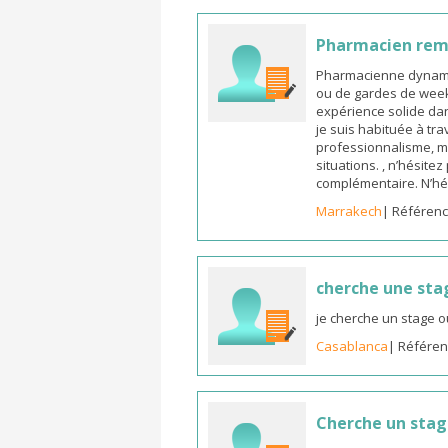
Pharmacien re
Pharmacienne dynamiq
ou de gardes de week-
expérience solide dan
je suis habituée à tr
professionnalisme, m
situations. , n’hésite
complémentaire. N’hé
Marrakech
| Référenc
cherche une sta
je cherche un stage o
Casablanca
| Référen
Cherche un sta