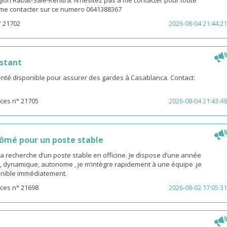
gion Rabat-Salé-Kénitra. N’hésitez pas à me contacter pour toute
z me contacter sur ce numero 0641388367
° 21702
2026-08-04 21:44:21
stant
té disponible pour assurer des gardes à Casablanca. Contact:
ces n° 21705
2026-08-04 21:43:49
ômé pour un poste stable
la recherche d’un poste stable en officine. Je dispose d’une année
, dynamique, autonome , je m’intègre rapidement à une équipe .je
sponible immédiatement.
ces n° 21698
2026-08-02 17:05:31