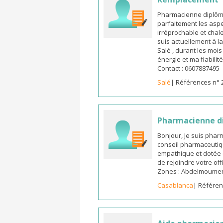
Pharmacienne diplômée
parfaitement les aspe
irréprochable et chal
suis actuellement à l
Salé , durant les moi
énergie et ma fiabilit
Contact : 0607887495
Salé
| Références n° 
Pharmacienne d
Bonjour, Je suis pha
conseil pharmaceutiq
empathique et dotée 
de rejoindre votre off
Zones : Abdelmoumen ,
Casablanca
| Référen