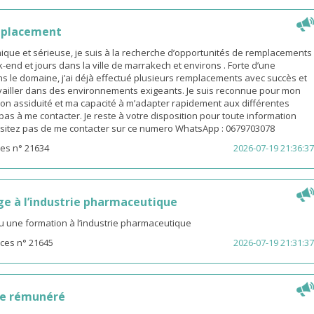
mplacement
ue et sérieuse, je suis à la recherche d’opportunités de remplacements
end et jours dans la ville de marrakech et environs . Forte d’une
s le domaine, j’ai déjà effectué plusieurs remplacements avec succès et
availler dans des environnements exigeants. Je suis reconnue pour mon
on assiduité et ma capacité à m’adapter rapidement aux différentes
z pas à me contacter. Je reste à votre disposition pour toute information
sitez pas de me contacter sur ce numero WhatsApp : 0679703078
es n° 21634
2026-07-19 21:36:37
ge à l’industrie pharmaceutique
u une formation à l’industrie pharmaceutique
ces n° 21645
2026-07-19 21:31:37
ge rémunéré