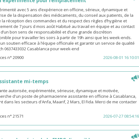
n expérimenté pour remplacement
rimenté avec 5 ans d’expérience en officine, sérieux, dynamique et
ise de la dispensation des médicaments, du conseil aux patients, de la
e la réception des commandes et du respect des règles d’hygiène et
ement de 7 jours d mois août Habitué au travail en équipe et au contact
é d’un bon sens de responsabilité et d’une grande discrétion
nible pour travailler les soirs à partir de 19h ainsi que les week-ends.
n soutien efficace à l’équipe officinale et garantir un service de qualité
ach 0637433032 Casablanca pour week-end
ces n° 20900
2026-08-01 16:10:01
ssistante mi-temps
nte autorisée, expérimentée, sérieuse, dynamique et motivée,
herche d'un poste de pharmacienne assistante en officine à Casablanca,
t dans les secteurs d'Anfa, Maarif, 2 Mars, El Fida. Merci de me contacter
ces n° 21571
2026-07-27 08:54:16