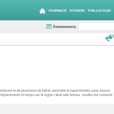
PHARMACIE
DOSSIERS
PUBLICATIONS
Évenements
e lots
sirables
QUE 1500.
es
édecine et de pharmacie de Rabat ,autorisée et experimentée, pour assurer
remplacements mi temps sur la région rabat salé temara , veuillez me contacter