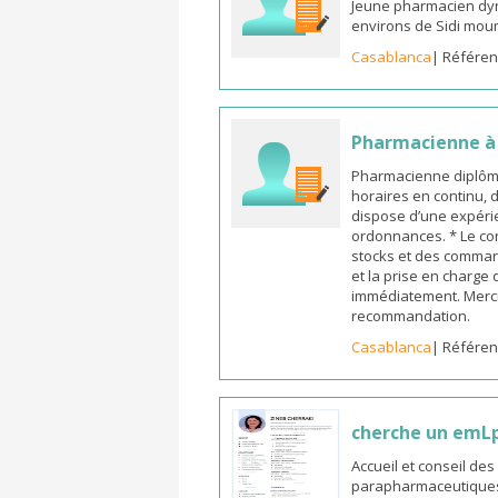
Jeune pharmacien dyn
environs de Sidi mou
Casablanca
| Référen
Pharmacienne à l
Pharmacienne diplômée
horaires en continu, 
dispose d’une expérie
ordonnances. * Le co
stocks et des commande
et la prise en charge
immédiatement. Merci
recommandation.
Casablanca
| Référen
cherche un emL
Accueil et conseil de
parapharmaceutiques, 