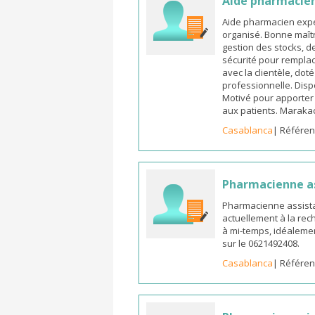
Aide pharmacie
Aide pharmacien expé
organisé. Bonne maîtr
gestion des stocks, d
sécurité pour remplac
avec la clientèle, dot
professionnelle. Dispo
Motivé pour apporter u
aux patients. Marak
Casablanca
| Référen
Pharmacienne a
Pharmacienne assista
actuellement à la rec
à mi-temps, idéalemen
sur le 0621492408.
Casablanca
| Référen