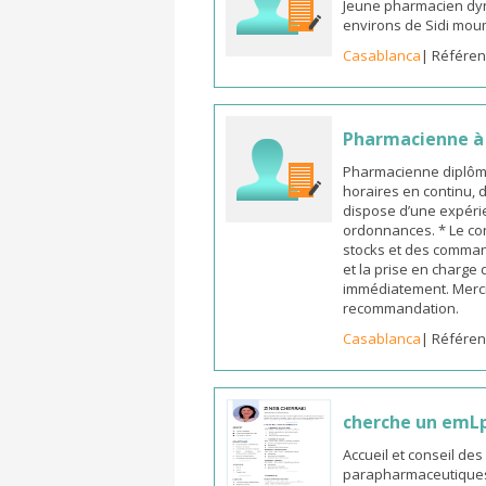
Jeune pharmacien dyn
environs de Sidi mou
Casablanca
| Référen
Pharmacienne à l
Pharmacienne diplômée
horaires en continu, 
dispose d’une expérie
ordonnances. * Le co
stocks et des commande
et la prise en charge
immédiatement. Merci
recommandation.
Casablanca
| Référen
cherche un emL
Accueil et conseil de
parapharmaceutiques, 