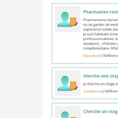
Pharmacien re
Pharmacienne dynamiq
ou de gardes de week-
expérience solide dan
je suis habituée à tr
professionnalisme, m
situations. , n’hésite
complémentaire. N’hé
Marrakech
| Référenc
cherche une sta
je cherche un stage o
Casablanca
| Référen
Cherche un sta