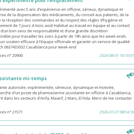
n expérimenté pour remplacement
rimenté avec 5 ans d’expérience en officine, sérieux, dynamique et
ise de la dispensation des médicaments, du conseil aux patients, de la
e la réception des commandes et du respect des règles d’hygiène et
ement de 7 jours d mois août Habitué au travail en équipe et au contact
é d’un bon sens de responsabilité et d’une grande discrétion
nible pour travailler les soirs à partir de 19h ainsi que les week-ends.
n soutien efficace à l’équipe officinale et garantir un service de qualité
ach 0637433032 Casablanca pour week-end
ces n° 20900
2026-08-01 16:10:01
ssistante mi-temps
nte autorisée, expérimentée, sérieuse, dynamique et motivée,
herche d'un poste de pharmacienne assistante en officine à Casablanca,
t dans les secteurs d'Anfa, Maarif, 2 Mars, El Fida. Merci de me contacter
ces n° 21571
2026-07-27 08:54:16