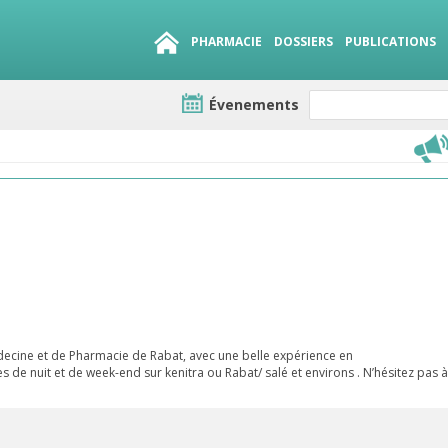
PHARMACIE
DOSSIERS
PUBLICATIONS
Évenements
e lots
sirables
QUE 1500.
es
decine et de Pharmacie de Rabat, avec une belle expérience en
s de nuit et de week-end sur kenitra ou Rabat/ salé et environs . N’hésitez pas à