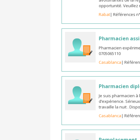
avoisinantes de la ré
opportunité. Veuille
Rabat
| Références n
Pharmacien assi
Pharmacien expérimen
0705065110
Casablanca
| Référen
Pharmacien dipl
Je suis pharmacien à 
d’expérience. Sérieux
travaille la nuit . Di
Casablanca
| Référen
Remplacement