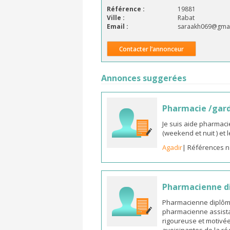
Référence :
19881
Ville :
Rabat
Email :
saraakh069@gmai
Contacter l’annonceur
Annonces suggerées
Pharmacie /gar
Je suis aide pharmaci
(weekend et nuit ) et
Agadir
| Références n
Pharmacienne di
Pharmacienne diplômée
pharmacienne assista
rigoureuse et motivée,