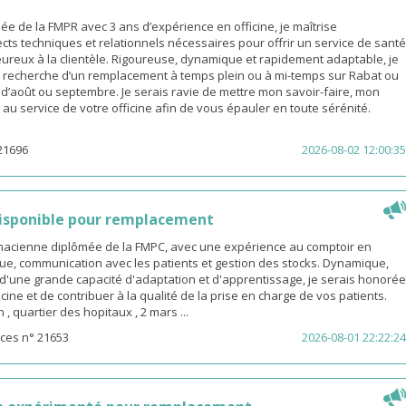
 de la FMPR avec 3 ans d’expérience en officine, je maîtrise
cts techniques et relationnels nécessaires pour offrir un service de santé
eureux à la clientèle. Rigoureuse, dynamique et rapidement adaptable, je
a recherche d’un remplacement à temps plein ou à mi-temps sur Rabat ou
s d’août ou septembre. Je serais ravie de mettre mon savoir-faire, mon
é au service de votre officine afin de vous épauler en toute sérénité.
21696
2026-08-02 12:00:35
isponible pour remplacement
rmacienne diplômée de la FMPC, avec une expérience au comptoir en
ue, communication avec les patients et gestion des stocks. Dynamique,
d'une grande capacité d'adaptation et d'apprentissage, je serais honorée
icine et de contribuer à la qualité de la prise en charge de vos patients.
 quartier des hopitaux , 2 mars ...
ces n° 21653
2026-08-01 22:22:24