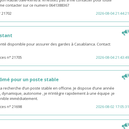
gion Rabat-Salé-Kénitra. N’hésitez pas à me contacter pour toute
z me contacter sur ce numero 0641388367
° 21702
2026-08-04 21:44:21
stant
té disponible pour assurer des gardes à Casablanca. Contact:
ces n° 21705
2026-08-04 21:43:49
ômé pour un poste stable
la recherche d’un poste stable en officine. Je dispose d’une année
, dynamique, autonome , je m’intègre rapidement à une équipe .je
sponible immédiatement.
ces n° 21698
2026-08-02 17:05:31