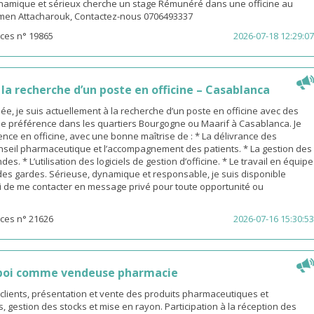
amique et sérieux cherche un stage Rémunéré dans une officine au
men Attacharouk, Contactez-nous 0706493337
ces n° 19865
2026-07-18 12:29:07
a recherche d’un poste en officine – Casablanca
, je suis actuellement à la recherche d’un poste en officine avec des
de préférence dans les quartiers Bourgogne ou Maarif à Casablanca. Je
nce en officine, avec une bonne maîtrise de : * La délivrance des
nseil pharmaceutique et l’accompagnement des patients. * La gestion des
s. * L’utilisation des logiciels de gestion d’officine. * Le travail en équipe
 des gardes. Sérieuse, dynamique et responsable, je suis disponible
 de me contacter en message privé pour toute opportunité ou
ces n° 21626
2026-07-16 15:30:53
poi comme vendeuse pharmacie
s clients, présentation et vente des produits pharmaceutiques et
gestion des stocks et mise en rayon. Participation à la réception des