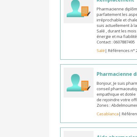
Pharmacienne diplômée
parfaitement les aspe
irréprochable et chal
suis actuellement à l
Salé , durant les moi
énergie et ma fiabilit
Contact : 0607887495
Salé
| Références n° 
Pharmacienne d
Bonjour, Je suis pha
conseil pharmaceutiq
empathique et dotée 
de rejoindre votre off
Zones : Abdelmoumen ,
Casablanca
| Référen