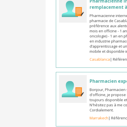
Pharmacienne in
remplacement à
Pharmacienne interne
pharmacie de Casabla
préférence aux alento
mois en officine - 1 a
oncologie) - 1 an en 
en industrie pharmace
d’apprentissage et un
mobile et disponible
Casablanca
| Référen
Pharmacien exp
Bonjour, Pharmacien 
d'officine, je propos
toujours disponible et
N'hésitez pas à me co
Cordialement.
Marrakech
| Référenc