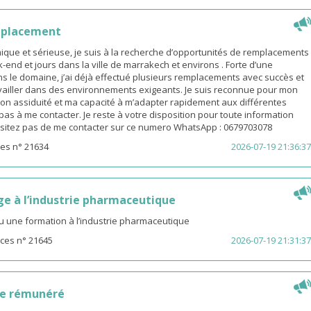
mplacement
ue et sérieuse, je suis à la recherche d’opportunités de remplacements
end et jours dans la ville de marrakech et environs . Forte d’une
s le domaine, j’ai déjà effectué plusieurs remplacements avec succès et
availler dans des environnements exigeants. Je suis reconnue pour mon
on assiduité et ma capacité à m’adapter rapidement aux différentes
z pas à me contacter. Je reste à votre disposition pour toute information
sitez pas de me contacter sur ce numero WhatsApp : 0679703078
es n° 21634
2026-07-19 21:36:37
ge à l’industrie pharmaceutique
u une formation à l’industrie pharmaceutique
ces n° 21645
2026-07-19 21:31:37
ge rémunéré