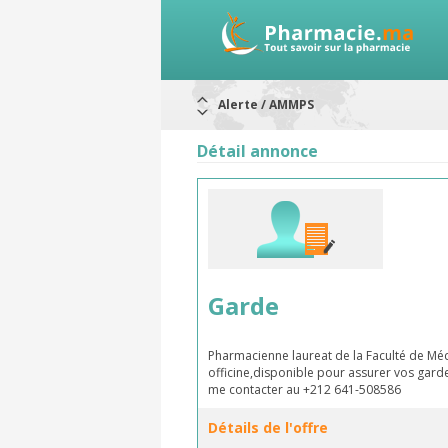
Alerte / AMMPS
Aureomycine ophtalmique : Rappel d
Nouveau : Déclaration d'effets indé
Détail annonce
ARRÊT DE COMMERCIALISATION
RAPPELS DE LOTS
Rappel de lots : ANTITOXINE TÉTANI
Rappel de lots : préparations lacté
Garde
Pharmacienne laureat de la Faculté de Mé
officine,disponible pour assurer vos garde
me contacter au +212 641-508586
Détails de l'offre