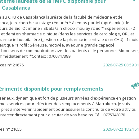
terne lauréate de la FMPC disponible pour
 Casablanca
 au CHU de Casablanca lauréate de la faculté de médecine et de
nca, je recherche un stage rémunéré à temps partiel (après-midi) de
urs de Sidi Othmane / Sbata/ain chock/ moulay rchid * Expériences : - 2
n et demi en pharmacie clinique (dans les services de cardiologie, ORL et
pharmacie hospitalière (gestion de la pharmacie centrale d'un CHU) - 1 mois
utique *Profil : Sérieuse, motivée, avec une grande capacité
 bon sens de communication avec les patients et le personnel .Motorisée,
 immédiatement. *Contact : 0700747389
ces n° 21676
2026-07-25 08:59:31
érimenté disponible pour remplacements
sérieux, dynamique et fort de plusieurs années d'expérience en gestion
e mes services pour effectuer des remplacements à Marrakech. Je suis
 prêt à intervenir rapidement pour assurer la continuité de votre activité.
ntacter directement pour discuter de vos besoins. Tél : 0775748370
es n° 21655
2026-07-22 18:24:51