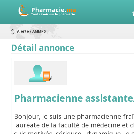
Alerte / AMMPS
Aureomycine ophtalmique : Rappel de lots
Nouveau : Déclaration d'effets indésirables
ARRÊT DE COMMERCIALISATION
Détail annonce
RAPPELS DE LOTS
Rappel de lots : ANTITOXINE TÉTANIQUE 1500.
Rappel de lots : préparations lactées
Pharmacienne assistant
Bonjour, je suis une pharmacienne fr
lauréate de la faculté de médecine et 
suis motivée, sérieuse , dynamique, je