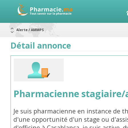
Aureomycine ophtalmique : Rappel de lots
Nouveau : Déclaration d'effets indésirables
ARRÊT DE COMMERCIALISATION
Détail annonce
RAPPELS DE LOTS
Rappel de lots : ANTITOXINE TÉTANIQUE 1500.
Rappel de lots : préparations lactées
Alerte / AMMPS
Pharmacienne stagiaire/
Je suis pharmacienne en instance de thè
d'une opportunité d'un stage ou d'ass
d'officine à Casablanca, je suis active