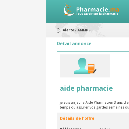
Alerte / AMMPS
Aureomycine ophtalmique : Rappel d
Nouveau : Déclaration d'effets indé
Détail annonce
ARRÊT DE COMMERCIALISATION
RAPPELS DE LOTS
Rappel de lots : ANTITOXINE TÉTANI
Rappel de lots : préparations lacté
aide pharmacie
je suis un jeune Aide Pharmacien 3 ans d 
temps où assurer vos gardes semaines ou
Détails de l'offre