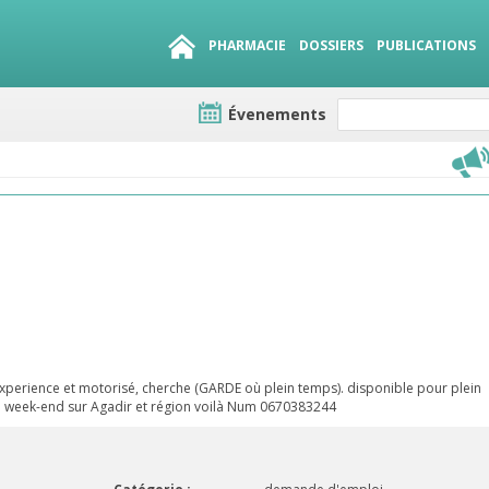
PHARMACIE
DOSSIERS
PUBLICATIONS
Évenements
e lots
sirables
QUE 1500.
es
experience et motorisé, cherche (GARDE où plein temps). disponible pour plein
 week-end sur Agadir et région voilà Num 0670383244