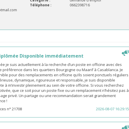
Catégorie :
demande d'emploi
Téléphone :
0662398716
tmail.com
iplômée Disponible immédiatement
 je suis actuellement à la recherche d’un poste en officine avec des
e préférence dans les quartiers Bourgogne ou Maarif à Casablanca. Je
ible pour des remplacements en officine qu’ils soient ponctuels réguliers
érieuse, dynamique, rigoureuse et responsable, je suis disponible
e à m’investir pleinement au sein de votre officine. Si vous recherchez
ivée, que ce soit pour un poste fixe ou un remplacement n’hésitez pas à
age privé. Un partage ou une recommandation serait grandement
nce !
ces n° 21708
2026-08-07 16:29:15