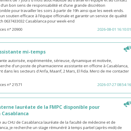
ement de 7 jours d mois août Habitué au travail en équipe et au contact
é d’un bon sens de responsabilité et d’une grande discrétion
nible pour travailler les soirs à partir de 19h ainsi que les week-ends.
n soutien efficace à l’équipe officinale et garantir un service de qualité
ach 0637433032 Casablanca pour week-end
ces n° 20900
2026-08-01 16:10:01
ssistante mi-temps
nte autorisée, expérimentée, sérieuse, dynamique et motivée,
herche d'un poste de pharmacienne assistante en officine à Casablanca,
t dans les secteurs d'Anfa, Maarif, 2 Mars, El Fida. Merci de me contacter
ces n° 21571
2026-07-27 08:54:16
terne lauréate de la FMPC disponible pour
 Casablanca
 au CHU de Casablanca lauréate de la faculté de médecine et de
nca, je recherche un stage rémunéré à temps partiel (après-midi) de