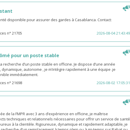
stant
té disponible pour assurer des gardes à Casablanca. Contact:
ces n° 21705
2026-08-04 21:43:49
ômé pour un poste stable
la recherche d’un poste stable en officine. Je dispose d’une année
, dynamique, autonome , je m’intègre rapidement à une équipe .je
sponible immédiatement.
ces n° 21698
2026-08-02 17:05:31
 de la FMPR avec 3 ans d’expérience en officine, je maîtrise
cts techniques et relationnels nécessaires pour offrir un service de santé
eureux à la clientèle. Rigoureuse, dynamique et rapidement adaptable, je
a recherche d’un remplacement à temps plein ou à mi-temps sur Rabat ou