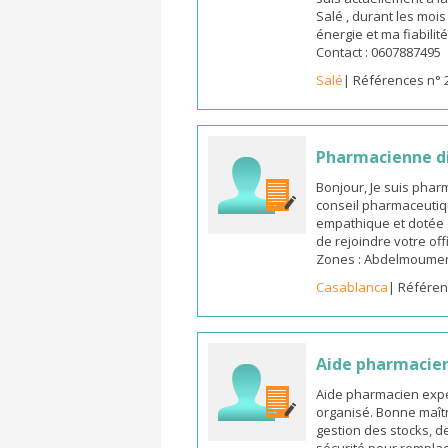
Salé , durant les moi
énergie et ma fiabilit
Contact : 0607887495
Salé
| Références n° 
Pharmacienne d
Bonjour, Je suis pha
conseil pharmaceutiq
empathique et dotée 
de rejoindre votre off
Zones : Abdelmoumen ,
Casablanca
| Référen
Aide pharmacie
Aide pharmacien expé
organisé. Bonne maîtr
gestion des stocks, d