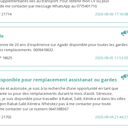
s supplémentaires liés au transport. Pour obtenir mon CV ou plus
i de me contacter par message WhatsApp au 0775401710.
° 21714
2026-08-06 17:16:08
de
enne de 20 ans d'expérience sur Agadir disponible pour toutes les gardes
 les remplacements. 0609418632
° 18625
2026-08-05 11:53:03
sponible pour remplacement assistanat ou gardes
 et autorisée, je suis à la recherche d’une opportunité en tant que
nte ou pour des remplacements durant le mois d’août. Sérieuse,
 je suis disponible pour travailler à Rabat, Salé, Kénitra et dans les villes
gion Rabat-Salé-Kénitra. N’hésitez pas à me contacter pour toute
z me contacter sur ce numero 0641388367
° 21702
2026-08-04 21:44:21