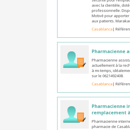
sécurité pour remplac
avec la clientèle, dot
professionnelle. Dispo
Motivé pour apporter u
aux patients. Marak
Casablanca
| Référen
Pharmacienne a
Pharmacienne assista
actuellement à la rec
à mi-temps, idéalemen
sur le 0621492408.
Casablanca
| Référen
Pharmacienne in
remplacement à
Pharmacienne interne
pharmacie de Casabla