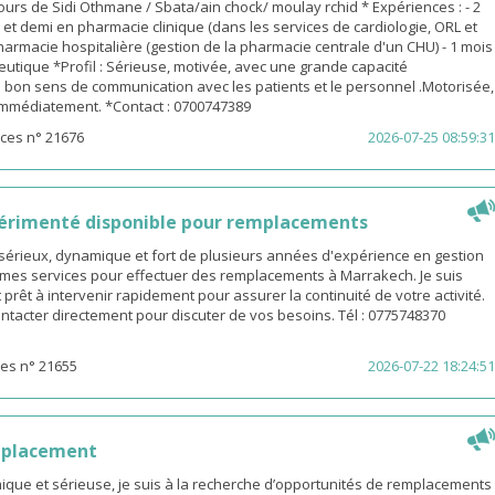
urs de Sidi Othmane / Sbata/ain chock/ moulay rchid * Expériences : - 2
n et demi en pharmacie clinique (dans les services de cardiologie, ORL et
pharmacie hospitalière (gestion de la pharmacie centrale d'un CHU) - 1 mois
utique *Profil : Sérieuse, motivée, avec une grande capacité
 bon sens de communication avec les patients et le personnel .Motorisée,
 immédiatement. *Contact : 0700747389
ces n° 21676
2026-07-25 08:59:31
érimenté disponible pour remplacements
sérieux, dynamique et fort de plusieurs années d'expérience en gestion
e mes services pour effectuer des remplacements à Marrakech. Je suis
 prêt à intervenir rapidement pour assurer la continuité de votre activité.
ntacter directement pour discuter de vos besoins. Tél : 0775748370
es n° 21655
2026-07-22 18:24:51
mplacement
ue et sérieuse, je suis à la recherche d’opportunités de remplacements