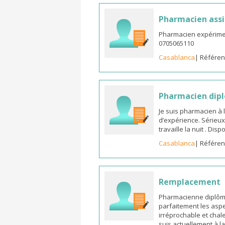
Pharmacien assi
Pharmacien expérimen
0705065110
Casablanca
| Référen
Pharmacien dipl
Je suis pharmacien à 
d’expérience. Sérieux
travaille la nuit . Di
Casablanca
| Référen
Remplacement
Pharmacienne diplômée
parfaitement les aspe
irréprochable et chal
suis actuellement à l