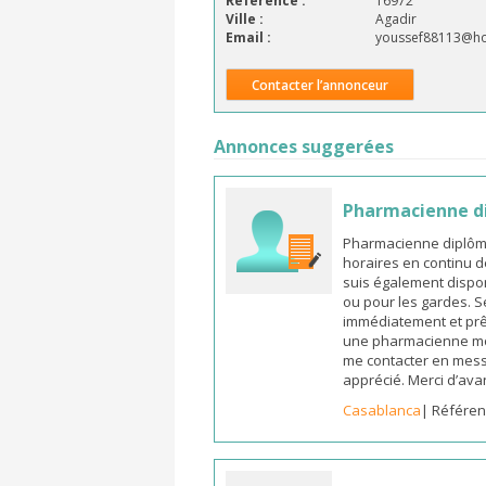
Référence :
16972
Ville :
Agadir
Email :
youssef88113@ho
Contacter l’annonceur
Annonces suggerées
Pharmacienne d
Pharmacienne diplômée
horaires en continu d
suis également dispon
ou pour les gardes. S
immédiatement et prêt
une pharmacienne mot
me contacter en mess
apprécié. Merci d’ava
Casablanca
| Référen