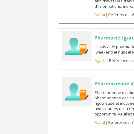
afin d'éviter les frai
d'informations, merc
Rabat
| Références n
Pharmacie /gar
Je suis aide pharmaci
(weekend et nuit ) et
Agadir
| Références n
Pharmacienne di
Pharmacienne diplômée
pharmacienne assista
rigoureuse et motivée,
avoisinantes de la ré
opportunité. Veuille
Rabat
| Références n