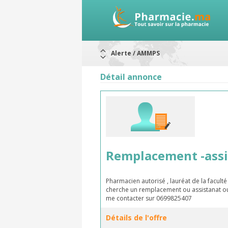
Alerte / AMMPS
Aureomycine ophtalmique : Rappel d
Nouveau : Déclaration d'effets indé
Détail annonce
ARRÊT DE COMMERCIALISATION
RAPPELS DE LOTS
Rappel de lots : ANTITOXINE TÉTANI
Rappel de lots : préparations lacté
Remplacement -assi
Pharmacien autorisé , lauréat de la facul
cherche un remplacement ou assistanat ou 
me contacter sur 0699825407
Détails de l'offre