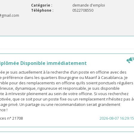
Catégorie :
demande d'emploi
Téléphone :
0522708550
@gmail.com
iplômée Disponible immédiatement
 je suis actuellement à la recherche d’un poste en officine avec des
e préférence dans les quartiers Bourgogne ou Maarif à Casablanca. Je
ible pour des remplacements en officine qu’ils soient ponctuels réguliers
érieuse, dynamique, rigoureuse et responsable, je suis disponible
e à m’investir pleinement au sein de votre officine. Si vous recherchez
ivée, que ce soit pour un poste fixe ou un remplacement n’hésitez pas à
age privé. Un partage ou une recommandation serait grandement
nce !
ces n° 21708
2026-08-07 16:29:15