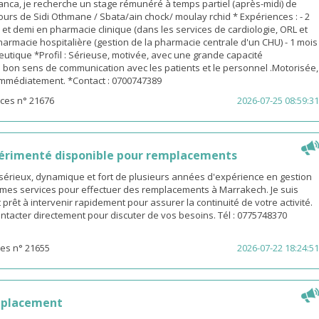
nca, je recherche un stage rémunéré à temps partiel (après-midi) de
urs de Sidi Othmane / Sbata/ain chock/ moulay rchid * Expériences : - 2
n et demi en pharmacie clinique (dans les services de cardiologie, ORL et
pharmacie hospitalière (gestion de la pharmacie centrale d'un CHU) - 1 mois
utique *Profil : Sérieuse, motivée, avec une grande capacité
 bon sens de communication avec les patients et le personnel .Motorisée,
 immédiatement. *Contact : 0700747389
ces n° 21676
2026-07-25 08:59:31
érimenté disponible pour remplacements
sérieux, dynamique et fort de plusieurs années d'expérience en gestion
e mes services pour effectuer des remplacements à Marrakech. Je suis
 prêt à intervenir rapidement pour assurer la continuité de votre activité.
ntacter directement pour discuter de vos besoins. Tél : 0775748370
es n° 21655
2026-07-22 18:24:51
mplacement