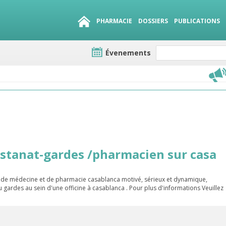
PHARMACIE
DOSSIERS
PUBLICATIONS
Évenements
e lots
sirables
QUE 1500.
es
stanat-gardes /pharmacien sur casa
té de médecine et de pharmacie casablanca motivé, sérieux et dynamique,
gardes au sein d'une officine à casablanca . Pour plus d'informations Veuillez