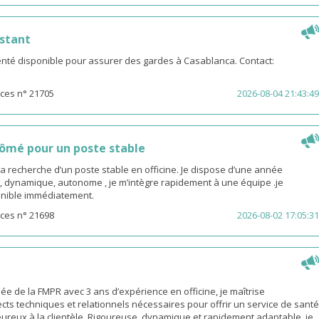
stant
té disponible pour assurer des gardes à Casablanca. Contact:
ces n° 21705
2026-08-04 21:43:49
ômé pour un poste stable
la recherche d’un poste stable en officine. Je dispose d’une année
, dynamique, autonome , je m’intègre rapidement à une équipe .je
sponible immédiatement.
ces n° 21698
2026-08-02 17:05:31
 de la FMPR avec 3 ans d’expérience en officine, je maîtrise
cts techniques et relationnels nécessaires pour offrir un service de santé
eureux à la clientèle. Rigoureuse, dynamique et rapidement adaptable, je