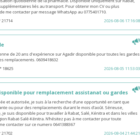
isation quotidienne de la pharmacie. Disponible uniquement sur Rabat,
s supplémentaires liés au transport. Pour obtenir mon CV ou plus
i de me contacter par message WhatsApp au 0775401710.
° 21714
2026-08-06 17:16:08
de
enne de 20 ans d'expérience sur Agadir disponible pour toutes les gardes
 les remplacements. 0609418632
° 18625
2026-08-05 11:53:03
sponible pour remplacement assistanat ou gardes
 et autorisée, je suis à la recherche d’une opportunité en tant que
nte ou pour des remplacements durant le mois d’août. Sérieuse,
 je suis disponible pour travailler à Rabat, Salé, Kénitra et dans les villes
gion Rabat-Salé-Kénitra. N’hésitez pas à me contacter pour toute
z me contacter sur ce numero 0641388367
° 21702
2026-08-04 21:44:21