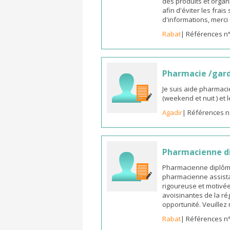
des produits et organ
afin d'éviter les frai
d'informations, merc
Rabat
| Références n
Pharmacie /gar
Je suis aide pharmaci
(weekend et nuit ) et
Agadir
| Références n
Pharmacienne di
Pharmacienne diplômée
pharmacienne assista
rigoureuse et motivée,
avoisinantes de la ré
opportunité. Veuille
Rabat
| Références n