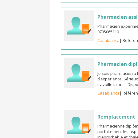
Pharmacien assi
Pharmacien expérimen
0705065110
Casablanca
| Référen
Pharmacien dipl
Je suis pharmacien à 
d’expérience. Sérieux
travaille la nuit . Di
Casablanca
| Référen
Remplacement
Pharmacienne diplômée
parfaitement les aspe
irréprochable et chal