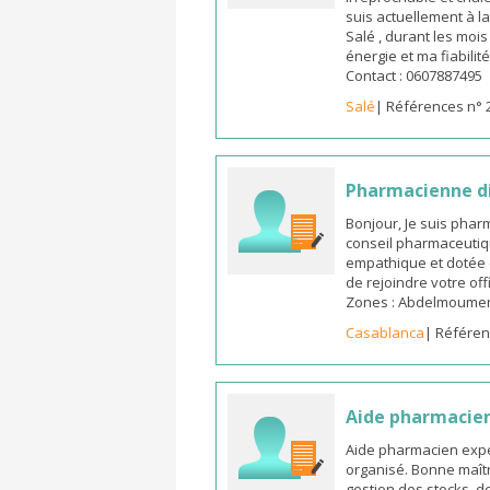
suis actuellement à l
Salé , durant les moi
énergie et ma fiabilit
Contact : 0607887495
Salé
| Références n° 
Pharmacienne d
Bonjour, Je suis pha
conseil pharmaceutiq
empathique et dotée 
de rejoindre votre off
Zones : Abdelmoumen ,
Casablanca
| Référen
Aide pharmacie
Aide pharmacien expé
organisé. Bonne maîtr
gestion des stocks, d