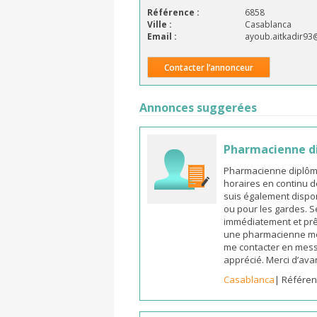
Référence :
6858
Ville :
Casablanca
Email :
ayoub.aitkadir93
Contacter l’annonceur
Annonces suggerées
Pharmacienne d
Pharmacienne diplômée
horaires en continu d
suis également dispon
ou pour les gardes. S
immédiatement et prêt
une pharmacienne mot
me contacter en mess
apprécié. Merci d’ava
Casablanca
| Référen