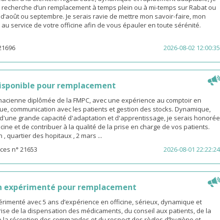
a recherche d’un remplacement à temps plein ou à mi-temps sur Rabat ou
s d’août ou septembre. Je serais ravie de mettre mon savoir-faire, mon
é au service de votre officine afin de vous épauler en toute sérénité.
21696
2026-08-02 12:00:35
isponible pour remplacement
rmacienne diplômée de la FMPC, avec une expérience au comptoir en
ue, communication avec les patients et gestion des stocks. Dynamique,
d'une grande capacité d'adaptation et d'apprentissage, je serais honorée
icine et de contribuer à la qualité de la prise en charge de vos patients.
 quartier des hopitaux , 2 mars ...
ces n° 21653
2026-08-01 22:22:24
n expérimenté pour remplacement
rimenté avec 5 ans d’expérience en officine, sérieux, dynamique et
ise de la dispensation des médicaments, du conseil aux patients, de la
e la réception des commandes et du respect des règles d’hygiène et