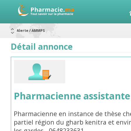
Alerte / AMMPS
Aureomycine ophtalmique : Rappel de lots
Nouveau : Déclaration d'effets indésirables
ARRÊT DE COMMERCIALISATION
Détail annonce
RAPPELS DE LOTS
Rappel de lots : ANTITOXINE TÉTANIQUE 1500.
Rappel de lots : préparations lactées
Pharmacienne assistante
Pharmacienne en instance de thèse ch
partiel région du gharb kenitra et envi
les gardes . 0648233631