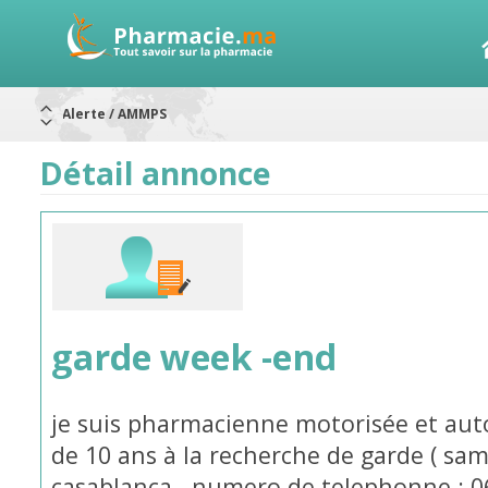
Aureomycine ophtalmique : Rappel de lots
Nouveau : Déclaration d'effets indésirables
ARRÊT DE COMMERCIALISATION
Détail annonce
RAPPELS DE LOTS
Rappel de lots : ANTITOXINE TÉTANIQUE 1500.
Rappel de lots : préparations lactées
Alerte / AMMPS
garde week -end
je suis pharmacienne motorisée et aut
de 10 ans à la recherche de garde ( sa
casablanca . numero de telephonne : 