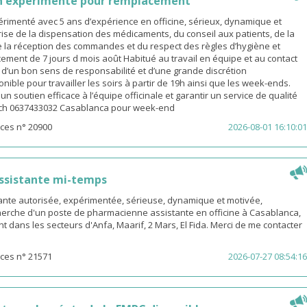
n expérimenté pour remplacement
rimenté avec 5 ans d’expérience en officine, sérieux, dynamique et
ise de la dispensation des médicaments, du conseil aux patients, de la
e la réception des commandes et du respect des règles d’hygiène et
ement de 7 jours d mois août Habitué au travail en équipe et au contact
é d’un bon sens de responsabilité et d’une grande discrétion
nible pour travailler les soirs à partir de 19h ainsi que les week-ends.
n soutien efficace à l’équipe officinale et garantir un service de qualité
ach 0637433032 Casablanca pour week-end
ces n° 20900
2026-08-01 16:10:01
ssistante mi-temps
nte autorisée, expérimentée, sérieuse, dynamique et motivée,
herche d'un poste de pharmacienne assistante en officine à Casablanca,
t dans les secteurs d'Anfa, Maarif, 2 Mars, El Fida. Merci de me contacter
ces n° 21571
2026-07-27 08:54:16