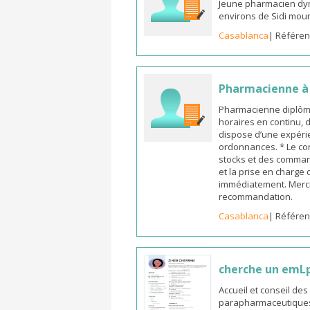
Jeune pharmacien dyn
environs de Sidi mou
Casablanca
| Référen
Pharmacienne à l
Pharmacienne diplômée
horaires en continu, 
dispose d’une expérie
ordonnances. * Le co
stocks et des commande
et la prise en charge
immédiatement. Merci
recommandation.
Casablanca
| Référen
cherche un emL
Accueil et conseil de
parapharmaceutiques, 