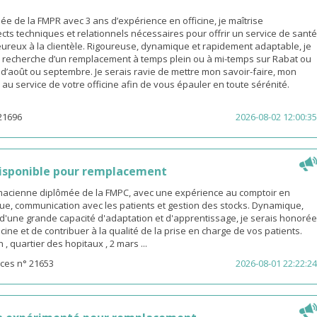
 de la FMPR avec 3 ans d’expérience en officine, je maîtrise
cts techniques et relationnels nécessaires pour offrir un service de santé
eureux à la clientèle. Rigoureuse, dynamique et rapidement adaptable, je
a recherche d’un remplacement à temps plein ou à mi-temps sur Rabat ou
s d’août ou septembre. Je serais ravie de mettre mon savoir-faire, mon
é au service de votre officine afin de vous épauler en toute sérénité.
21696
2026-08-02 12:00:35
isponible pour remplacement
rmacienne diplômée de la FMPC, avec une expérience au comptoir en
ue, communication avec les patients et gestion des stocks. Dynamique,
d'une grande capacité d'adaptation et d'apprentissage, je serais honorée
icine et de contribuer à la qualité de la prise en charge de vos patients.
 quartier des hopitaux , 2 mars ...
ces n° 21653
2026-08-01 22:22:24