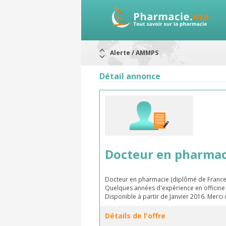
Alerte / AMMPS
Aureomycine ophtalmique : Rappel d
Nouveau : Déclaration d'effets indé
Détail annonce
ARRÊT DE COMMERCIALISATION
RAPPELS DE LOTS
Rappel de lots : ANTITOXINE TÉTANI
Rappel de lots : préparations lacté
Docteur en pharmac
Docteur en pharmacie (diplômé de France
Quelques années d'expérience en officine e
Disponible à partir de Janvier 2016. Merc
Détails de l'offre