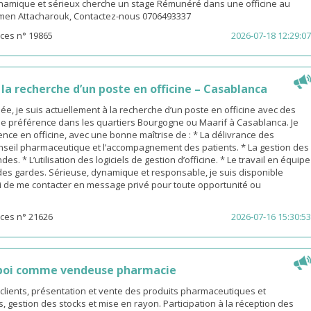
amique et sérieux cherche un stage Rémunéré dans une officine au
men Attacharouk, Contactez-nous 0706493337
ces n° 19865
2026-07-18 12:29:07
a recherche d’un poste en officine – Casablanca
, je suis actuellement à la recherche d’un poste en officine avec des
de préférence dans les quartiers Bourgogne ou Maarif à Casablanca. Je
nce en officine, avec une bonne maîtrise de : * La délivrance des
nseil pharmaceutique et l’accompagnement des patients. * La gestion des
s. * L’utilisation des logiciels de gestion d’officine. * Le travail en équipe
 des gardes. Sérieuse, dynamique et responsable, je suis disponible
 de me contacter en message privé pour toute opportunité ou
ces n° 21626
2026-07-16 15:30:53
poi comme vendeuse pharmacie
s clients, présentation et vente des produits pharmaceutiques et
gestion des stocks et mise en rayon. Participation à la réception des