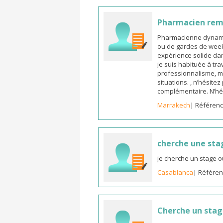
Pharmacien re
Pharmacienne dynamiq
ou de gardes de week-
expérience solide dan
je suis habituée à tr
professionnalisme, m
situations. , n’hésite
complémentaire. N’hé
Marrakech
| Référenc
cherche une sta
je cherche un stage o
Casablanca
| Référen
Cherche un sta