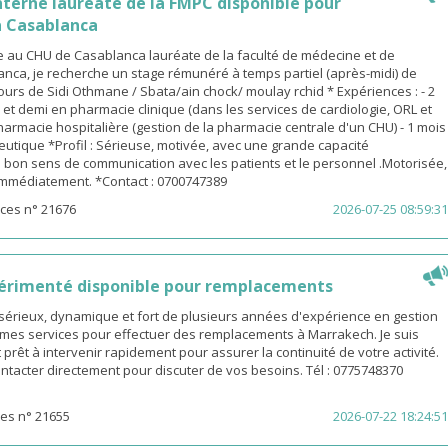
terne lauréate de la FMPC disponible pour
 Casablanca
 au CHU de Casablanca lauréate de la faculté de médecine et de
nca, je recherche un stage rémunéré à temps partiel (après-midi) de
urs de Sidi Othmane / Sbata/ain chock/ moulay rchid * Expériences : - 2
n et demi en pharmacie clinique (dans les services de cardiologie, ORL et
pharmacie hospitalière (gestion de la pharmacie centrale d'un CHU) - 1 mois
utique *Profil : Sérieuse, motivée, avec une grande capacité
 bon sens de communication avec les patients et le personnel .Motorisée,
 immédiatement. *Contact : 0700747389
ces n° 21676
2026-07-25 08:59:31
érimenté disponible pour remplacements
sérieux, dynamique et fort de plusieurs années d'expérience en gestion
e mes services pour effectuer des remplacements à Marrakech. Je suis
 prêt à intervenir rapidement pour assurer la continuité de votre activité.
ntacter directement pour discuter de vos besoins. Tél : 0775748370
es n° 21655
2026-07-22 18:24:51