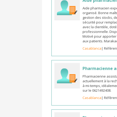
Aide pharmacie
Aide pharmacien expé
organisé. Bonne maîtr
gestion des stocks, d
sécurité pour remplac
avec la clientèle, dot
professionnelle. Dispo
Motivé pour apporter u
aux patients. Marak
Casablanca
| Référen
Pharmacienne a
Pharmacienne assista
actuellement à la rec
à mi-temps, idéalemen
sur le 0621492408.
Casablanca
| Référen