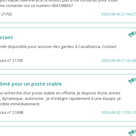
gion Rabat-Salé-Kénitra. N’hésitez pas à me contacter pour toute
z me contacter sur ce numero 0641388367
° 21702
2026-08-04 21:44:21
stant
té disponible pour assurer des gardes à Casablanca. Contact:
ces n° 21705
2026-08-04 21:43:49
ômé pour un poste stable
la recherche d’un poste stable en officine. Je dispose d’une année
, dynamique, autonome , je m’intègre rapidement à une équipe .je
sponible immédiatement.
ces n° 21698
2026-08-02 17:05:31