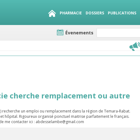
PHARMACIE
DOSSIERS
PUBLICATIONS
Évenements
e lots
sirables
QUE 1500.
es
ie cherche remplacement ou autre
) recherche un emploi ou remplacement dans la région de Temara-Rabat.
t hôpital. Rigoureux organisé ponctuel maitrise parfaitement le français.
i de me contacter ici : abdesselambe@gmail.com