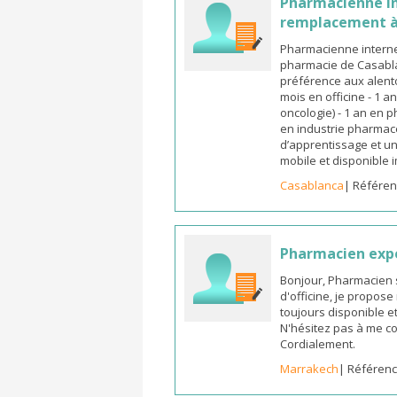
Pharmacienne in
remplacement à
Pharmacienne interne
pharmacie de Casabla
préférence aux alento
mois en officine - 1 a
oncologie) - 1 an en 
en industrie pharmace
d’apprentissage et un
mobile et disponible
Casablanca
| Référen
Pharmacien exp
Bonjour, Pharmacien 
d'officine, je propos
toujours disponible et
N'hésitez pas à me co
Cordialement.
Marrakech
| Référenc