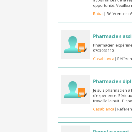
avoisinantes de la ré
opportunité. Veuille
Rabat
| Références n
Pharmacien assi
Pharmacien expérimen
0705065110
Casablanca
| Référen
Pharmacien dipl
Je suis pharmacien à 
d’expérience. Sérieux
travaille la nuit . Di
Casablanca
| Référen
Remplacement