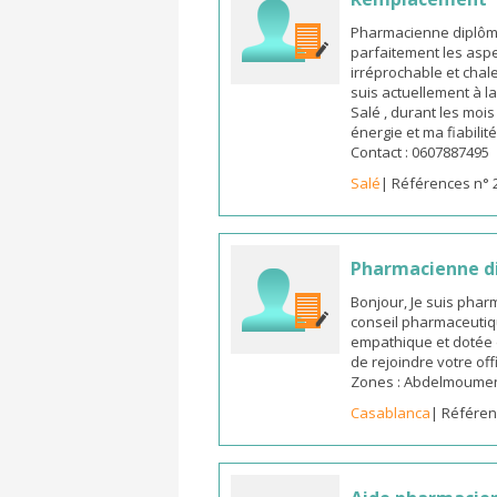
Pharmacienne diplômée
parfaitement les aspe
irréprochable et chal
suis actuellement à l
Salé , durant les moi
énergie et ma fiabilit
Contact : 0607887495
Salé
| Références n° 
Pharmacienne d
Bonjour, Je suis pha
conseil pharmaceutiq
empathique et dotée 
de rejoindre votre off
Zones : Abdelmoumen ,
Casablanca
| Référen