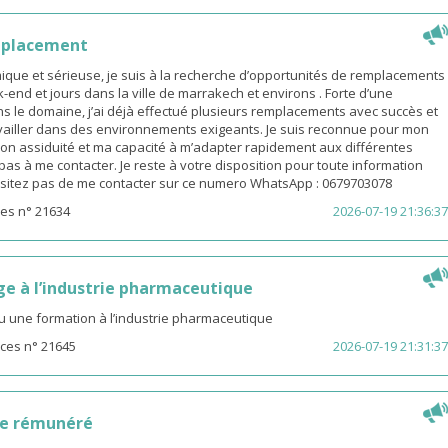
mplacement
ue et sérieuse, je suis à la recherche d’opportunités de remplacements
end et jours dans la ville de marrakech et environs . Forte d’une
s le domaine, j’ai déjà effectué plusieurs remplacements avec succès et
availler dans des environnements exigeants. Je suis reconnue pour mon
on assiduité et ma capacité à m’adapter rapidement aux différentes
z pas à me contacter. Je reste à votre disposition pour toute information
sitez pas de me contacter sur ce numero WhatsApp : 0679703078
es n° 21634
2026-07-19 21:36:37
ge à l’industrie pharmaceutique
u une formation à l’industrie pharmaceutique
ces n° 21645
2026-07-19 21:31:37
ge rémunéré