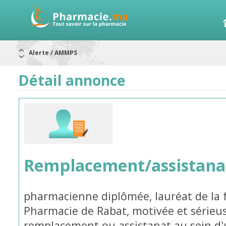
Alerte / AMMPS
Aureomycine ophtalmique : Rappel de lots
Nouveau : Déclaration d'effets indésirables
ARRÊT DE COMMERCIALISATION
Détail annonce
RAPPELS DE LOTS
Rappel de lots : ANTITOXINE TÉTANIQUE 1500.
Rappel de lots : préparations lactées
Remplacement/assistana
pharmacienne diplômée, lauréat de la 
Pharmacie de Rabat, motivée et sérieus
remplacement ou assistanat au sein d'u