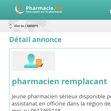
Alerte / AMMPS
Aureomycine ophtalmique : Rappel de lots
Nouveau : Déclaration d'effets indésirables
ARRÊT DE COMMERCIALISATION
Détail annonce
RAPPELS DE LOTS
Rappel de lots : ANTITOXINE TÉTANIQUE 1500.
Rappel de lots : préparations lactées
pharmacien remplacant
Jeune pharmacien sérieux disponible 
assistanat en officine dans la région 
moi au 0617465118