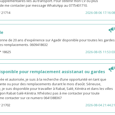
s supplémentaires liés au transport. Pour obtenir mon CV ou plus
i de me contacter par message WhatsApp au 0775401710.
° 21714
2026-08-06 17:16:08
de
enne de 20 ans d'expérience sur Agadir disponible pour toutes les gardes
 les remplacements. 0609418632
° 18625
2026-08-05 11:53:03
sponible pour remplacement assistanat ou gardes
 et autorisée, je suis à la recherche d’une opportunité en tant que
nte ou pour des remplacements durant le mois d’août. Sérieuse,
 je suis disponible pour travailler à Rabat, Salé, Kénitra et dans les villes
gion Rabat-Salé-Kénitra. N’hésitez pas à me contacter pour toute
z me contacter sur ce numero 0641388367
° 21702
2026-08-04 21:44:21