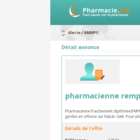
Alerte / AMMPS
Aureomycine ophtalmique : Rappel d
Nouveau : Déclaration d'effets indé
Détail annonce
ARRÊT DE COMMERCIALISATION
RAPPELS DE LOTS
Rappel de lots : ANTITOXINE TÉTANI
Rappel de lots : préparations lacté
pharmacienne rempl
Pharmacienne fraichement diplômée(FMPR)
gardes en officine sur Rabat -Salé .Pour p
Détails de l'offre