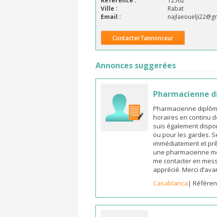
Référence :
12562
Ville :
Rabat
Email :
najlaeouelji22@g
Contacter l’annonceur
Annonces suggerées
Pharmacienne d
Pharmacienne diplômée
horaires en continu d
suis également dispon
ou pour les gardes. S
immédiatement et prêt
une pharmacienne mot
me contacter en mess
apprécié. Merci d’ava
Casablanca
| Référen