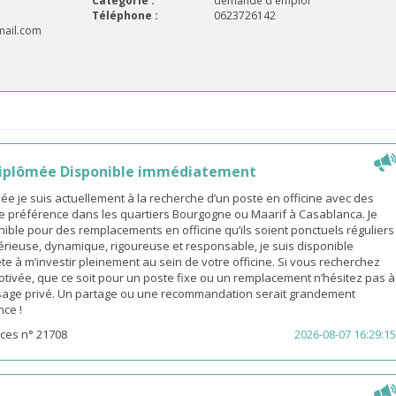
Catégorie :
demande d'emploi
Téléphone :
0623726142
mail.com
iplômée Disponible immédiatement
 je suis actuellement à la recherche d’un poste en officine avec des
e préférence dans les quartiers Bourgogne ou Maarif à Casablanca. Je
ible pour des remplacements en officine qu’ils soient ponctuels réguliers
érieuse, dynamique, rigoureuse et responsable, je suis disponible
e à m’investir pleinement au sein de votre officine. Si vous recherchez
ivée, que ce soit pour un poste fixe ou un remplacement n’hésitez pas à
age privé. Un partage ou une recommandation serait grandement
nce !
ces n° 21708
2026-08-07 16:29:15