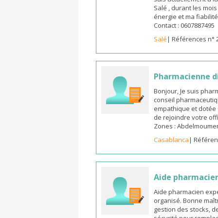
Salé , durant les moi
énergie et ma fiabilit
Contact : 0607887495
Salé
| Références n° 
Pharmacienne d
Bonjour, Je suis pha
conseil pharmaceutiq
empathique et dotée 
de rejoindre votre off
Zones : Abdelmoumen ,
Casablanca
| Référen
Aide pharmacie
Aide pharmacien expé
organisé. Bonne maîtr
gestion des stocks, d