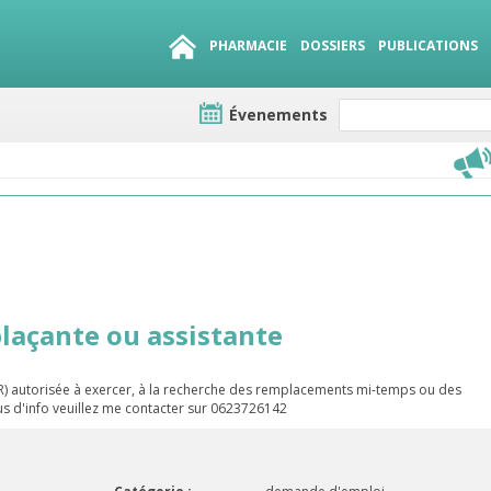
PHARMACIE
DOSSIERS
PUBLICATIONS
Évenements
e lots
sirables
QUE 1500.
es
açante ou assistante
 autorisée à exercer, à la recherche des remplacements mi-temps ou des
lus d'info veuillez me contacter sur 0623726142