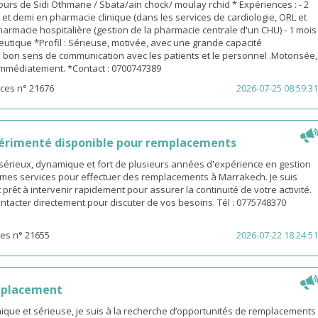
urs de Sidi Othmane / Sbata/ain chock/ moulay rchid * Expériences : - 2
n et demi en pharmacie clinique (dans les services de cardiologie, ORL et
pharmacie hospitalière (gestion de la pharmacie centrale d'un CHU) - 1 mois
utique *Profil : Sérieuse, motivée, avec une grande capacité
 bon sens de communication avec les patients et le personnel .Motorisée,
 immédiatement. *Contact : 0700747389
ces n° 21676
2026-07-25 08:59:31
érimenté disponible pour remplacements
sérieux, dynamique et fort de plusieurs années d'expérience en gestion
e mes services pour effectuer des remplacements à Marrakech. Je suis
 prêt à intervenir rapidement pour assurer la continuité de votre activité.
ntacter directement pour discuter de vos besoins. Tél : 0775748370
es n° 21655
2026-07-22 18:24:51
mplacement
ue et sérieuse, je suis à la recherche d’opportunités de remplacements