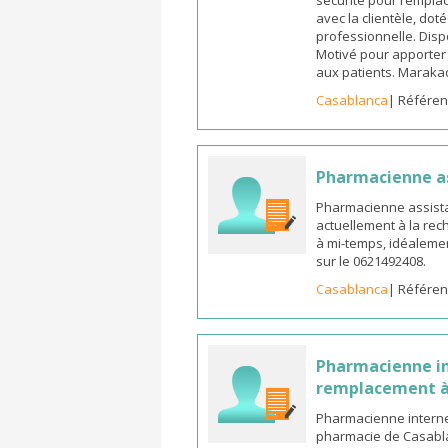
sécurité pour remplac
avec la clientèle, dot
professionnelle. Dispo
Motivé pour apporter u
aux patients. Marak
Casablanca
| Référen
Pharmacienne a
Pharmacienne assista
actuellement à la rec
à mi-temps, idéalemen
sur le 0621492408.
Casablanca
| Référen
Pharmacienne in
remplacement à
Pharmacienne interne
pharmacie de Casabla