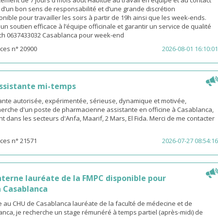
ement de 7 jours d mois août Habitué au travail en équipe et au contact
é d’un bon sens de responsabilité et d’une grande discrétion
nible pour travailler les soirs à partir de 19h ainsi que les week-ends.
n soutien efficace à l’équipe officinale et garantir un service de qualité
ach 0637433032 Casablanca pour week-end
ces n° 20900
2026-08-01 16:10:01
ssistante mi-temps
nte autorisée, expérimentée, sérieuse, dynamique et motivée,
herche d'un poste de pharmacienne assistante en officine à Casablanca,
t dans les secteurs d'Anfa, Maarif, 2 Mars, El Fida. Merci de me contacter
ces n° 21571
2026-07-27 08:54:16
terne lauréate de la FMPC disponible pour
 Casablanca
 au CHU de Casablanca lauréate de la faculté de médecine et de
nca, je recherche un stage rémunéré à temps partiel (après-midi) de