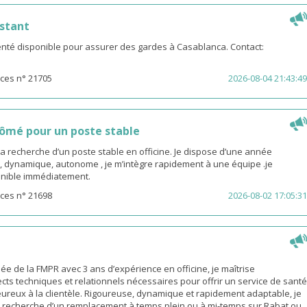
stant
té disponible pour assurer des gardes à Casablanca. Contact:
ces n° 21705
2026-08-04 21:43:49
ômé pour un poste stable
la recherche d’un poste stable en officine. Je dispose d’une année
, dynamique, autonome , je m’intègre rapidement à une équipe .je
sponible immédiatement.
ces n° 21698
2026-08-02 17:05:31
 de la FMPR avec 3 ans d’expérience en officine, je maîtrise
cts techniques et relationnels nécessaires pour offrir un service de santé
eureux à la clientèle. Rigoureuse, dynamique et rapidement adaptable, je
a recherche d’un remplacement à temps plein ou à mi-temps sur Rabat ou