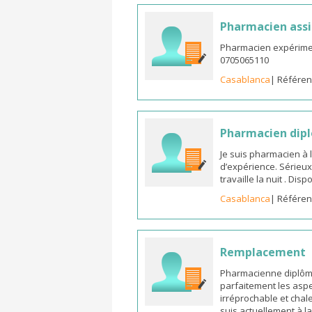
Pharmacien assi
Pharmacien expérimen
0705065110
Casablanca
| Référen
Pharmacien dipl
Je suis pharmacien à 
d’expérience. Sérieux
travaille la nuit . Di
Casablanca
| Référen
Remplacement
Pharmacienne diplômée
parfaitement les aspe
irréprochable et chal
suis actuellement à l