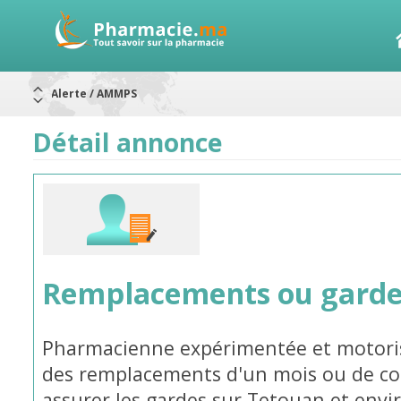
Alerte / AMMPS
Aureomycine ophtalmique : Rappel de lots
Nouveau : Déclaration d'effets indésirables
ARRÊT DE COMMERCIALISATION
Détail annonce
RAPPELS DE LOTS
Rappel de lots : ANTITOXINE TÉTANIQUE 1500.
Rappel de lots : préparations lactées
Remplacements ou garde
Pharmacienne expérimentée et motorisé
des remplacements d'un mois ou de co
assurer les gardes sur Tetouan et envi