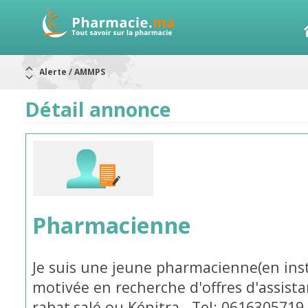
Alerte / AMMPS
Aureomycine ophtalmique : Rappel de lots
Nouveau : Déclaration d'effets indésirables
ARRÊT DE COMMERCIALISATION
Détail annonce
RAPPELS DE LOTS
Rappel de lots : ANTITOXINE TÉTANIQUE 1500.
Rappel de lots : préparations lactées
Pharmacienne
Je suis une jeune pharmacienne(en inst
motivée en recherche d'offres d'assis
rabat,salé ou Kénitra . Tel: 0616305719