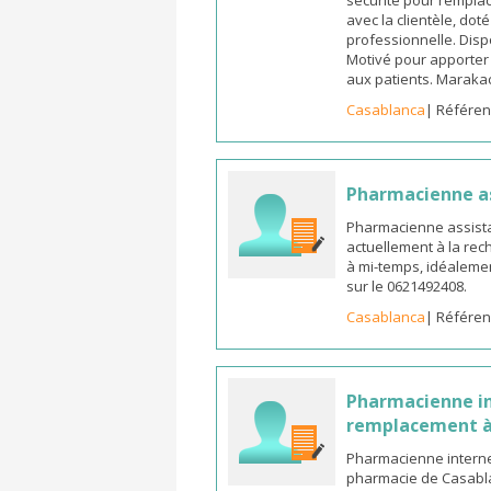
sécurité pour remplac
avec la clientèle, dot
professionnelle. Dispo
Motivé pour apporter u
aux patients. Marak
Casablanca
| Référen
Pharmacienne a
Pharmacienne assista
actuellement à la rec
à mi-temps, idéalemen
sur le 0621492408.
Casablanca
| Référen
Pharmacienne in
remplacement à
Pharmacienne interne
pharmacie de Casabla