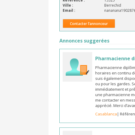
Référence :
15525
Ville :
Berrechid
Email :
nananana190287
Contacter l’annonceur
Annonces suggerées
Pharmacienne d
Pharmacienne diplômée
horaires en continu d
suis également dispon
ou pour les gardes. S
immédiatement et prêt
une pharmacienne mot
me contacter en mess
apprécié. Merci d’ava
Casablanca
| Référen