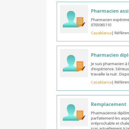
Pharmacien assi
Pharmacien expérimen
0705065110
Casablanca
| Référen
Pharmacien dipl
Je suis pharmacien à 
d’expérience. Sérieux
travaille la nuit . Di
Casablanca
| Référen
Remplacement
Pharmacienne diplômée
parfaitement les aspe
irréprochable et chal
suis actuellement à l