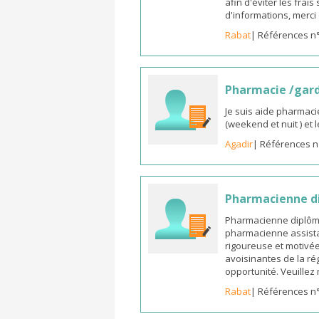
afin d'éviter les frai
d'informations, merc
Rabat
| Références n
Pharmacie /gar
Je suis aide pharmaci
(weekend et nuit ) et
Agadir
| Références n
Pharmacienne di
Pharmacienne diplômée
pharmacienne assista
rigoureuse et motivée,
avoisinantes de la ré
opportunité. Veuille
Rabat
| Références n