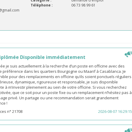
Catégorie :
demande d'emploi
Téléphone :
06 73 98 99 61
@gmail.com
iplômée Disponible immédiatement
 je suis actuellement à la recherche d’un poste en officine avec des
e préférence dans les quartiers Bourgogne ou Maarif à Casablanca. Je
ible pour des remplacements en officine qu’ils soient ponctuels réguliers
érieuse, dynamique, rigoureuse et responsable, je suis disponible
e à m’investir pleinement au sein de votre officine. Si vous recherchez
ivée, que ce soit pour un poste fixe ou un remplacement n’hésitez pas à
age privé. Un partage ou une recommandation serait grandement
nce !
ces n° 21708
2026-08-07 16:29:15