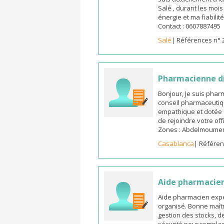
Salé , durant les moi
énergie et ma fiabilit
Contact : 0607887495
Salé
| Références n° 
Pharmacienne d
Bonjour, Je suis pha
conseil pharmaceutiq
empathique et dotée 
de rejoindre votre off
Zones : Abdelmoumen ,
Casablanca
| Référen
Aide pharmacie
Aide pharmacien expé
organisé. Bonne maîtr
gestion des stocks, d