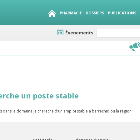
PHARMACIE
DOSSIERS
PUBLICATIONS
Évenements
e lots
sirables
QUE 1500.
es
rche un poste stable
 dans le domaine je chereche d'un emploi stable a berrechid ou la région