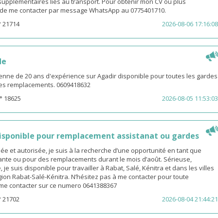
s supplémentaires liés au transport. Pour obtenir mon CV ou plus
i de me contacter par message WhatsApp au 0775401710.
° 21714
2026-08-06 17:16:08
de
enne de 20 ans d'expérience sur Agadir disponible pour toutes les gardes
 les remplacements. 0609418632
° 18625
2026-08-05 11:53:03
sponible pour remplacement assistanat ou gardes
 et autorisée, je suis à la recherche d’une opportunité en tant que
nte ou pour des remplacements durant le mois d’août. Sérieuse,
 je suis disponible pour travailler à Rabat, Salé, Kénitra et dans les villes
gion Rabat-Salé-Kénitra. N’hésitez pas à me contacter pour toute
z me contacter sur ce numero 0641388367
° 21702
2026-08-04 21:44:21