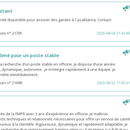
stant
té disponible pour assurer des gardes à Casablanca. Contact:
ces n° 21705
2026-08-04 21:43:49
ômé pour un poste stable
la recherche d’un poste stable en officine. Je dispose d’une année
, dynamique, autonome , je m’intègre rapidement à une équipe .je
sponible immédiatement.
ces n° 21698
2026-08-02 17:05:31
 de la FMPR avec 3 ans d’expérience en officine, je maîtrise
cts techniques et relationnels nécessaires pour offrir un service de santé
eureux à la clientèle. Rigoureuse, dynamique et rapidement adaptable, je
a recherche d’un remplacement à temps plein ou à mi-temps sur Rabat ou