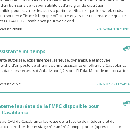
ement de 7 jours d mois août Habitué au travail en équipe et au contact
é d’un bon sens de responsabilité et d’une grande discrétion
nible pour travailler les soirs à partir de 19h ainsi que les week-ends.
n soutien efficace à l’équipe officinale et garantir un service de qualité
ach 0637433032 Casablanca pour week-end
ces n° 20900
2026-08-01 16:10:01
ssistante mi-temps
nte autorisée, expérimentée, sérieuse, dynamique et motivée,
herche d'un poste de pharmacienne assistante en officine à Casablanca,
t dans les secteurs d'Anfa, Maarif, 2 Mars, El Fida. Merci de me contacter
ces n° 21571
2026-07-27 08:54:16
terne lauréate de la FMPC disponible pour
 Casablanca
 au CHU de Casablanca lauréate de la faculté de médecine et de
nca, je recherche un stage rémunéré à temps partiel (après-midi) de