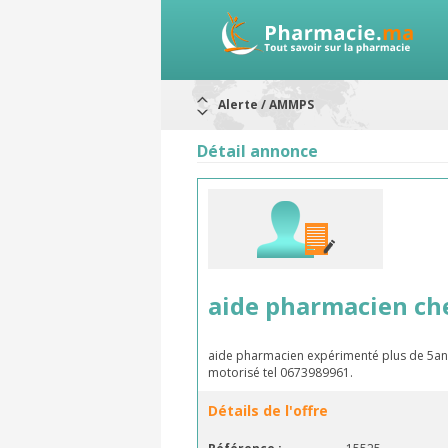
Alerte / AMMPS
Aureomycine ophtalmique : Rappel d
Nouveau : Déclaration d'effets indé
Détail annonce
ARRÊT DE COMMERCIALISATION
RAPPELS DE LOTS
Rappel de lots : ANTITOXINE TÉTANI
Rappel de lots : préparations lacté
aide pharmacien che
aide pharmacien expérimenté plus de 5ans
motorisé tel 0673989961.
Détails de l'offre