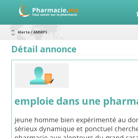
Aureomycine ophtalmique : Rappel de lots
Nouveau : Déclaration d'effets indésirables
ARRÊT DE COMMERCIALISATION
Détail annonce
RAPPELS DE LOTS
Rappel de lots : ANTITOXINE TÉTANIQUE 1500.
Rappel de lots : préparations lactées
Alerte / AMMPS
emploie dans une pharm
jeune homme bien expérimenté au do
sérieux dynamique et ponctuel cherch
pharmacie aux alentours du grand cas