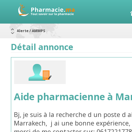
Alerte / AMMPS
Aureomycine ophtalmique : Rappel de lots
Nouveau : Déclaration d'effets indésirables
ARRÊT DE COMMERCIALISATION
Détail annonce
RAPPELS DE LOTS
Rappel de lots : ANTITOXINE TÉTANIQUE 1500.
Rappel de lots : préparations lactées
Aide pharmacienne à Ma
Bj, je suis à la recherche d un poste d
Marrakech, j ai une bonne expérience,
merci de me contacter sur: 061722177