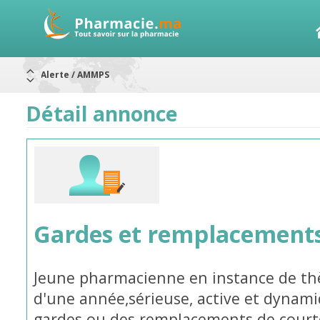
Aureomycine ophtalmique : Rappel de lots
Nouveau : Déclaration d'effets indésirables
ARRÊT DE COMMERCIALISATION
Détail annonce
RAPPELS DE LOTS
Rappel de lots : ANTITOXINE TÉTANIQUE 1500.
Rappel de lots : préparations lactées
Alerte / AMMPS
Gardes et remplacements
Jeune pharmacienne en instance de t
d'une année,sérieuse, active et dynam
gardes ou des remplacements de cour