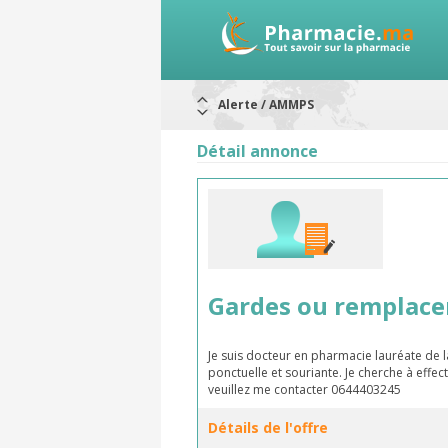
Alerte / AMMPS
Aureomycine ophtalmique : Rappel d
Nouveau : Déclaration d'effets indé
Détail annonce
ARRÊT DE COMMERCIALISATION
RAPPELS DE LOTS
Rappel de lots : ANTITOXINE TÉTANI
Rappel de lots : préparations lacté
Gardes ou remplac
Je suis docteur en pharmacie lauréate de 
ponctuelle et souriante. Je cherche à eff
veuillez me contacter 0644403245
Détails de l'offre