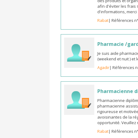
des produits et organ
afin d'éviter les frai
d'informations, merc
Rabat
| Références n
Pharmacie /gar
Je suis aide pharmaci
(weekend et nuit ) et
Agadir
| Références n
Pharmacienne di
Pharmacienne diplômée
pharmacienne assista
rigoureuse et motivée,
avoisinantes de la ré
opportunité. Veuille
Rabat
| Références n