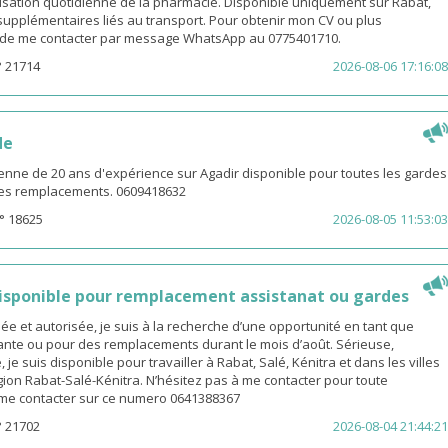
isation quotidienne de la pharmacie. Disponible uniquement sur Rabat,
s supplémentaires liés au transport. Pour obtenir mon CV ou plus
i de me contacter par message WhatsApp au 0775401710.
° 21714
2026-08-06 17:16:08
de
enne de 20 ans d'expérience sur Agadir disponible pour toutes les gardes
 les remplacements. 0609418632
° 18625
2026-08-05 11:53:03
sponible pour remplacement assistanat ou gardes
 et autorisée, je suis à la recherche d’une opportunité en tant que
nte ou pour des remplacements durant le mois d’août. Sérieuse,
 je suis disponible pour travailler à Rabat, Salé, Kénitra et dans les villes
gion Rabat-Salé-Kénitra. N’hésitez pas à me contacter pour toute
z me contacter sur ce numero 0641388367
° 21702
2026-08-04 21:44:21