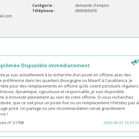
Catégorie :
demande d'emploi
Téléphone :
0699458478
il.com
iplômée Disponible immédiatement
 je suis actuellement à la recherche d’un poste en officine avec des
e préférence dans les quartiers Bourgogne ou Maarif à Casablanca. Je
ible pour des remplacements en officine qu’ils soient ponctuels réguliers
érieuse, dynamique, rigoureuse et responsable, je suis disponible
e à m’investir pleinement au sein de votre officine. Si vous recherchez
ivée, que ce soit pour un poste fixe ou un remplacement n’hésitez pas à
age privé. Un partage ou une recommandation serait grandement
nce !
ces n° 21708
2026-08-07 16:29:15