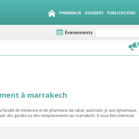
PHARMACIE
DOSSIERS
PUBLICATIONS
Évenements
e lots
sirables
QUE 1500.
es
ement à marrakech
la faculté de médecine et de pharmacie de rabat, autorisée, je suis dynamique,
ectuer des gardes ou des remplacements sur marrakech. Si vous êtes intéressé