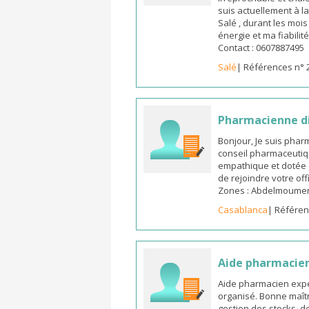
suis actuellement à l
Salé , durant les moi
énergie et ma fiabilit
Contact : 0607887495
Salé
| Références n° 
Pharmacienne d
Bonjour, Je suis pha
conseil pharmaceutiq
empathique et dotée 
de rejoindre votre off
Zones : Abdelmoumen ,
Casablanca
| Référen
Aide pharmacie
Aide pharmacien expé
organisé. Bonne maîtr
gestion des stocks, d