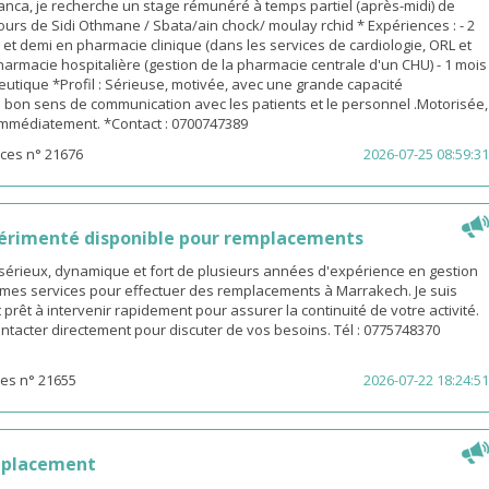
nca, je recherche un stage rémunéré à temps partiel (après-midi) de
urs de Sidi Othmane / Sbata/ain chock/ moulay rchid * Expériences : - 2
n et demi en pharmacie clinique (dans les services de cardiologie, ORL et
pharmacie hospitalière (gestion de la pharmacie centrale d'un CHU) - 1 mois
utique *Profil : Sérieuse, motivée, avec une grande capacité
 bon sens de communication avec les patients et le personnel .Motorisée,
 immédiatement. *Contact : 0700747389
ces n° 21676
2026-07-25 08:59:31
érimenté disponible pour remplacements
sérieux, dynamique et fort de plusieurs années d'expérience en gestion
e mes services pour effectuer des remplacements à Marrakech. Je suis
 prêt à intervenir rapidement pour assurer la continuité de votre activité.
ntacter directement pour discuter de vos besoins. Tél : 0775748370
es n° 21655
2026-07-22 18:24:51
mplacement