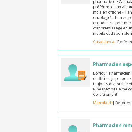
pharmacie de Casabla
préférence aux alento
mois en officine - 1 a
oncologie) - 1 an en 
en industrie pharmace
d’apprentissage et un
mobile et disponible
Casablanca
| Référen
Pharmacien exp
Bonjour, Pharmacien 
d'officine, je propos
toujours disponible et
N'hésitez pas à me co
Cordialement.
Marrakech
| Référenc
Pharmacien re