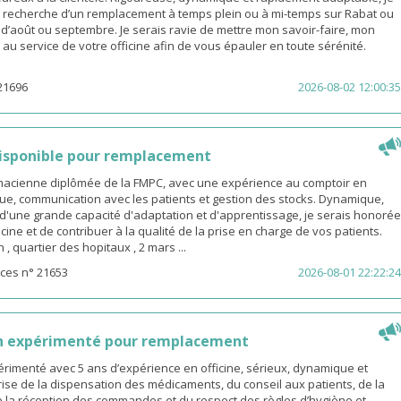
a recherche d’un remplacement à temps plein ou à mi-temps sur Rabat ou
s d’août ou septembre. Je serais ravie de mettre mon savoir-faire, mon
é au service de votre officine afin de vous épauler en toute sérénité.
21696
2026-08-02 12:00:35
isponible pour remplacement
rmacienne diplômée de la FMPC, avec une expérience au comptoir en
ue, communication avec les patients et gestion des stocks. Dynamique,
d'une grande capacité d'adaptation et d'apprentissage, je serais honorée
icine et de contribuer à la qualité de la prise en charge de vos patients.
 quartier des hopitaux , 2 mars ...
ces n° 21653
2026-08-01 22:22:24
n expérimenté pour remplacement
rimenté avec 5 ans d’expérience en officine, sérieux, dynamique et
ise de la dispensation des médicaments, du conseil aux patients, de la
e la réception des commandes et du respect des règles d’hygiène et