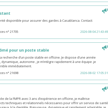
stant
té disponible pour assurer des gardes à Casablanca. Contact:
ces n° 21705
2026-08-04 21:43:49
ômé pour un poste stable
la recherche d’un poste stable en officine. Je dispose d’une année
, dynamique, autonome , je m’intègre rapidement à une équipe .je
sponible immédiatement.
ces n° 21698
2026-08-02 17:05:31
 de la FMPR avec 3 ans d’expérience en officine, je maîtrise
cts techniques et relationnels nécessaires pour offrir un service de santé
eureux à la clientèle. Rigoureuse, dynamique et rapidement adaptable, je