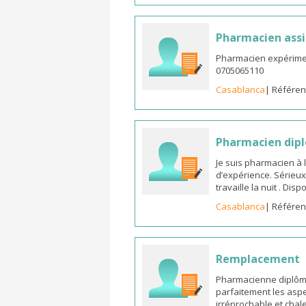
Pharmacien assi
Pharmacien expérimen
0705065110
Casablanca
| Référen
Pharmacien dipl
Je suis pharmacien à 
d’expérience. Sérieux
travaille la nuit . Di
Casablanca
| Référen
Remplacement
Pharmacienne diplômée
parfaitement les aspe
irréprochable et chal