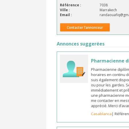
Référence :
7038
Ville :
Marrakech
Email :
randaouafiq@gma
Contacter l’annonceur
Annonces suggerées
Pharmacienne d
Pharmacienne diplômée
horaires en continu d
suis également dispon
ou pour les gardes. S
immédiatement et prêt
une pharmacienne mot
me contacter en mess
apprécié. Merci d’ava
Casablanca
| Référen